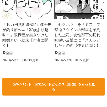
「10万円無断決済!?」誠実夫
「セクハラ」を「ミス」で
が釣り沼へ→「家族より趣
撃退？ツインの部屋を予約
味？」限界妻が突きつけた
した上司、女性部下の切れ
離婚という結末【作者に聞
味鋭い反撃にに「スカッと
く】
した」の声【作者に聞く】
全国
全国
2026年5月10日 07:30 更新
2026年5月9日 20:35 更新
GWイベント・おでかけトピックス【四国】をもっと見
る