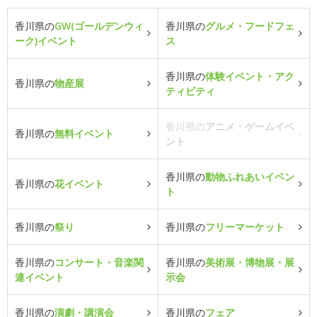
香川県の
GW(ゴールデンウィ
香川県の
グルメ・フードフェ
ーク)イベント
ス
香川県の
体験イベント・アク
香川県の
物産展
ティビティ
香川県の
アニメ・ゲームイベ
香川県の
無料イベント
ント
香川県の
動物ふれあいイベン
香川県の
花イベント
ト
香川県の
祭り
香川県の
フリーマーケット
香川県の
コンサート・音楽関
香川県の
美術展・博物展・展
連イベント
示会
香川県の
演劇・講演会
香川県の
フェア