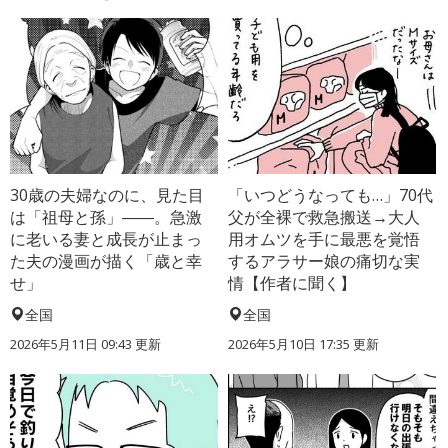
30歳の夫婦なのに、見た目
「いつどうなっても…」70代
は「祖母と孫」――。急激
父が全裸で救急搬送→大人
に老いる妻と成長が止まっ
用オムツを手に最悪を覚悟
た夫の漫画が描く「歳と幸
するアラサー娘の痛切な実
せ」
情【作者に聞く】
全国
全国
2026年5月11日 09:43 更新
2026年5月10日 17:35 更新