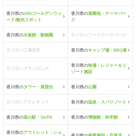
香川県の
GW(ゴールデンウィ
香川県の
遊園地・テーマパー
ーク)観光スポット
ク
香川県の
水族館・動物園
香川県の
フードテーマパーク
香川県の
工場見学
香川県の
キャンプ場・BBQ場
香川県の
牧場・レジャー＆リ
香川県の
グランピング
ゾート施設
香川県の
タワー・展望台
香川県の
公園
香川県の
アスレチック
香川県の
温泉・スパリゾート
香川県の
道の駅・SA/PA
香川県の
博物館・科学館
香川県の
アウトレット・ショ
香川県の
商業施設・百貨店