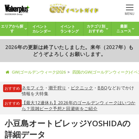
MENU
イベント
イベント
エリアから探
カテゴリ別
最新
カレンダー
ランキング
す
おすすめ
ニュース
2026年の更新は終了いたしました。来年（2027年）も
どうぞよろしくお願いします。
GW(ゴールデンウィーク)2026
四国のGW(ゴールデンウィーク)イ
ネモフィラ
・
潮干狩り
・
ピクニック
・
BBQ
などおでかけ
おすすめ
情報を大特集
【最大12連休も】2026年のゴールデンウィークはいつか
おすすめ
ら？混雑ピーク予想と回避術をご紹介
小豆島オートビレッジYOSHIDAの
詳細データ