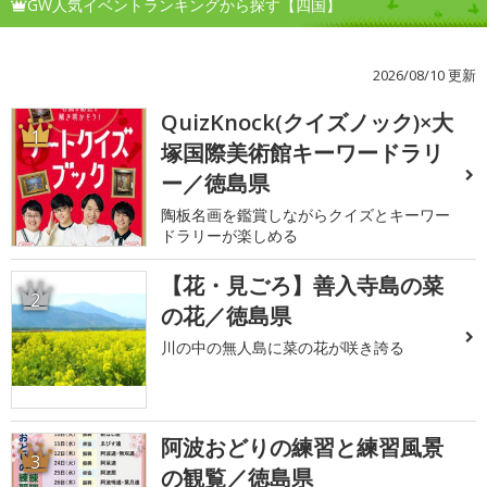
GW人気イベントランキングから探す【四国】
2026/08/10 更新
QuizKnock(クイズノック)×大
1
塚国際美術館キーワードラリ
ー／徳島県
陶板名画を鑑賞しながらクイズとキーワー
ドラリーが楽しめる
【花・見ごろ】善入寺島の菜
2
の花／徳島県
川の中の無人島に菜の花が咲き誇る
阿波おどりの練習と練習風景
3
の観覧／徳島県