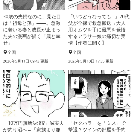
30歳の夫婦なのに、見た目
「いつどうなっても…」70代
は「祖母と孫」――。急激
父が全裸で救急搬送→大人
に老いる妻と成長が止まっ
用オムツを手に最悪を覚悟
た夫の漫画が描く「歳と幸
するアラサー娘の痛切な実
せ」
情【作者に聞く】
全国
全国
2026年5月11日 09:43 更新
2026年5月10日 17:35 更新
「10万円無断決済!?」誠実夫
「セクハラ」を「ミス」で
が釣り沼へ→「家族より趣
撃退？ツインの部屋を予約