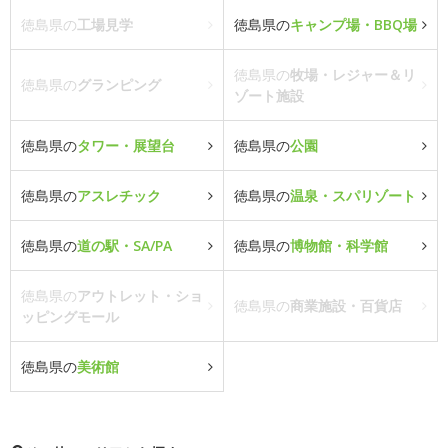
徳島県の
工場見学
徳島県の
キャンプ場・BBQ場
徳島県の
牧場・レジャー＆リ
徳島県の
グランピング
ゾート施設
徳島県の
タワー・展望台
徳島県の
公園
徳島県の
アスレチック
徳島県の
温泉・スパリゾート
徳島県の
道の駅・SA/PA
徳島県の
博物館・科学館
徳島県の
アウトレット・ショ
徳島県の
商業施設・百貨店
ッピングモール
徳島県の
美術館