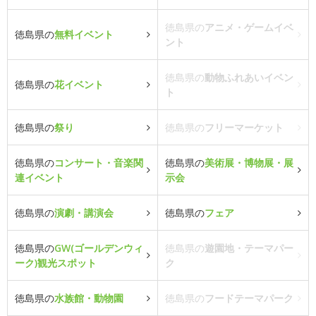
徳島県の
アニメ・ゲームイベ
徳島県の
無料イベント
ント
徳島県の
動物ふれあいイベン
徳島県の
花イベント
ト
徳島県の
祭り
徳島県の
フリーマーケット
徳島県の
コンサート・音楽関
徳島県の
美術展・博物展・展
連イベント
示会
徳島県の
演劇・講演会
徳島県の
フェア
徳島県の
GW(ゴールデンウィ
徳島県の
遊園地・テーマパー
ーク)観光スポット
ク
徳島県の
水族館・動物園
徳島県の
フードテーマパーク