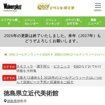
MENU
イベント
イベント
エリアから探
カテゴリ別
最新
カレンダー
ランキング
す
おすすめ
ニュース
2026年の更新は終了いたしました。来年（2027年）も
どうぞよろしくお願いします。
GW(ゴールデンウィーク)2026
四国のGW(ゴールデンウィーク)イ
ネモフィラ
・
潮干狩り
・
ピクニック
・
BBQ
などおでかけ
おすすめ
情報を大特集
【最大12連休も】2026年のゴールデンウィークはいつか
おすすめ
ら？混雑ピーク予想と回避術をご紹介
徳島県立近代美術館
徳島県
徳島市