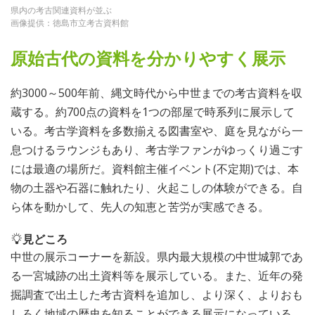
県内の考古関連資料が並ぶ
画像提供：徳島市立考古資料館
原始古代の資料を分かりやすく展示
約3000～500年前、縄文時代から中世までの考古資料を収
蔵する。約700点の資料を1つの部屋で時系列に展示して
いる。考古学資料を多数揃える図書室や、庭を見ながら一
息つけるラウンジもあり、考古学ファンがゆっくり過ごす
には最適の場所だ。資料館主催イベント(不定期)では、本
物の土器や石器に触れたり、火起こしの体験ができる。自
ら体を動かして、先人の知恵と苦労が実感できる。
見どころ
中世の展示コーナーを新設。県内最大規模の中世城郭であ
る一宮城跡の出土資料等を展示している。また、近年の発
掘調査で出土した考古資料を追加し、より深く、よりおも
しろく地域の歴史を知ることができる展示になっている。