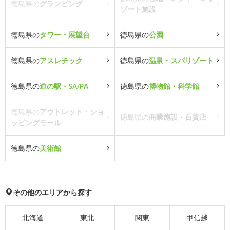
徳島県の
グランピング
ゾート施設
徳島県の
タワー・展望台
徳島県の
公園
徳島県の
アスレチック
徳島県の
温泉・スパリゾート
徳島県の
道の駅・SA/PA
徳島県の
博物館・科学館
徳島県の
アウトレット・ショ
徳島県の
商業施設・百貨店
ッピングモール
徳島県の
美術館
その他のエリアから探す
北海道
東北
関東
甲信越