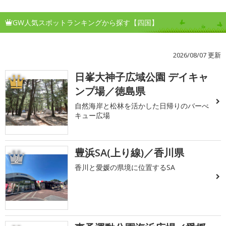
GW人気スポットランキングから探す【四国】
2026/08/07 更新
日峯大神子広域公園 デイキャ
1
ンプ場／徳島県
自然海岸と松林を活かした日帰りのバーべ
キュー広場
豊浜SA(上り線)／香川県
2
香川と愛媛の県境に位置するSA