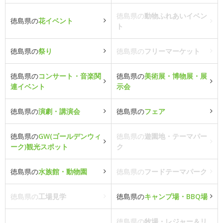
徳島県の
動物ふれあいイベン
徳島県の
花イベント
ト
徳島県の
祭り
徳島県の
フリーマーケット
徳島県の
コンサート・音楽関
徳島県の
美術展・博物展・展
連イベント
示会
徳島県の
演劇・講演会
徳島県の
フェア
徳島県の
GW(ゴールデンウィ
徳島県の
遊園地・テーマパー
ーク)観光スポット
ク
徳島県の
水族館・動物園
徳島県の
フードテーマパーク
徳島県の
工場見学
徳島県の
キャンプ場・BBQ場
徳島県の
牧場・レジャー＆リ