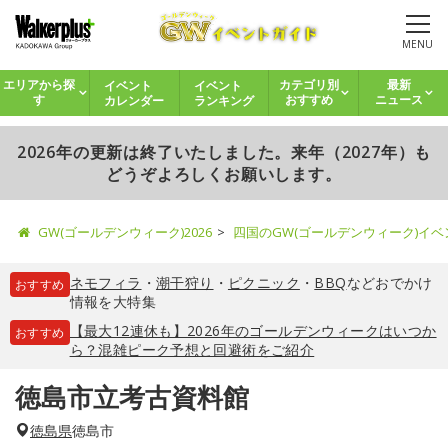
MENU
イベント
イベント
エリアから探
カテゴリ別
最新
カレンダー
ランキング
す
おすすめ
ニュース
2026年の更新は終了いたしました。来年（2027年）も
どうぞよろしくお願いします。
GW(ゴールデンウィーク)2026
四国のGW(ゴールデンウィーク)イ
ネモフィラ
・
潮干狩り
・
ピクニック
・
BBQ
などおでかけ
おすすめ
情報を大特集
【最大12連休も】2026年のゴールデンウィークはいつか
おすすめ
ら？混雑ピーク予想と回避術をご紹介
徳島市立考古資料館
徳島県
徳島市