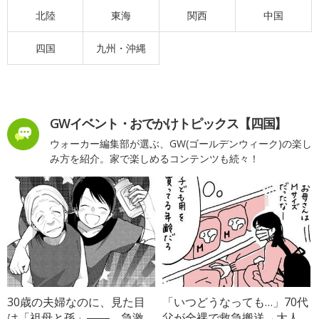
北陸
東海
関西
中国
四国
九州・沖縄
GWイベント・おでかけトピックス【四国】
ウォーカー編集部が選ぶ、GW(ゴールデンウィーク)の楽し
み方を紹介。家で楽しめるコンテンツも続々！
30歳の夫婦なのに、見た目
「いつどうなっても…」70代
は「祖母と孫」――。急激
父が全裸で救急搬送→大人