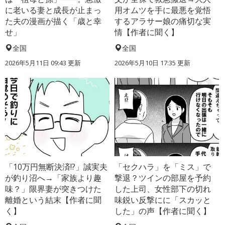
に老いる妻と成長が止まっ
用オムツを手に最悪を覚悟
た夫の漫画が描く「歳と幸
するアラサー娘の痛切な実
せ」
情【作者に聞く】
全国
全国
2026年5月11日 09:43 更新
2026年5月10日 17:35 更新
「10万円無断決済!?」誠実夫
「セクハラ」を「ミス」で
が釣り沼へ→「家族より趣
撃退？ツインの部屋を予約
味？」限界妻が突きつけた
した上司、女性部下の切れ
離婚という結末【作者に聞
味鋭い反撃にに「スカッと
く】
した」の声【作者に聞く】