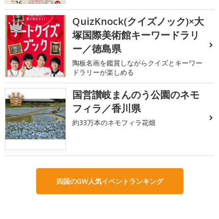
QuizKnock(クイズノック)×大
2
塚国際美術館キーワードラリ
ー／徳島県
陶板名画を鑑賞しながらクイズとキーワー
ドラリーが楽しめる
国営讃岐まんのう公園のネモ
3
フィラ／香川県
約33万本のネモフィラ花畑
四国のGW人気イベントランキング