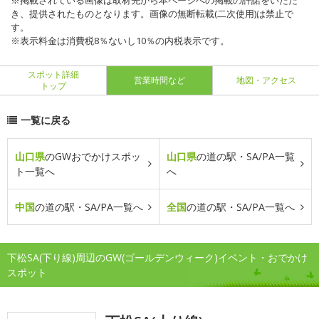
※掲載されている画像は取材先から本ページへの掲載の許諾をいただ
き、提供されたものとなります。画像の無断転載(二次使用)は禁止で
す。
※表示料金は消費税8％ないし10％の内税表示です。
スポット詳細
営業時間など
地図・アクセス
トップ
一覧に戻る
山口県
のGWおでかけスポッ
山口県
の道の駅・SA/PA一覧
ト一覧へ
へ
中国
の道の駅・SA/PA一覧へ
全国
の道の駅・SA/PA一覧へ
下松SA(下り線)周辺のGW(ゴールデンウィーク)イベント・おでかけ
スポット