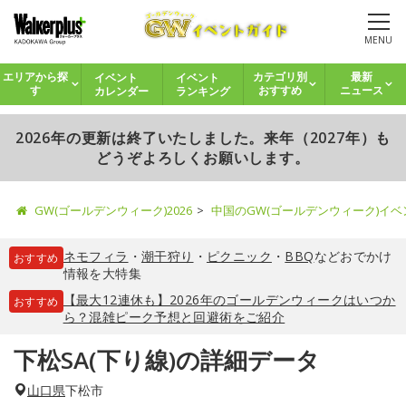
MENU
イベント
イベント
エリアから探
カテゴリ別
最新
カレンダー
ランキング
す
おすすめ
ニュース
2026年の更新は終了いたしました。来年（2027年）も
どうぞよろしくお願いします。
GW(ゴールデンウィーク)2026
中国のGW(ゴールデンウィーク)イ
ネモフィラ
・
潮干狩り
・
ピクニック
・
BBQ
などおでかけ
おすすめ
情報を大特集
【最大12連休も】2026年のゴールデンウィークはいつか
おすすめ
ら？混雑ピーク予想と回避術をご紹介
下松SA(下り線)の詳細データ
山口県
下松市