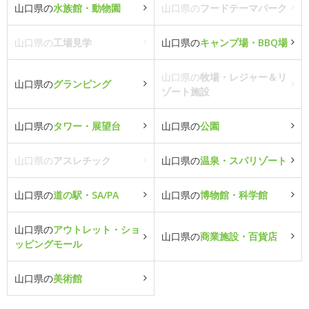
山口県の
水族館・動物園
山口県の
フードテーマパーク
山口県の
工場見学
山口県の
キャンプ場・BBQ場
山口県の
牧場・レジャー＆リ
山口県の
グランピング
ゾート施設
山口県の
タワー・展望台
山口県の
公園
山口県の
アスレチック
山口県の
温泉・スパリゾート
山口県の
道の駅・SA/PA
山口県の
博物館・科学館
山口県の
アウトレット・ショ
山口県の
商業施設・百貨店
ッピングモール
山口県の
美術館