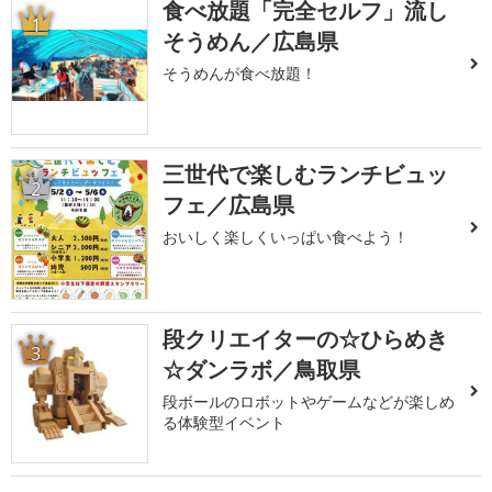
食べ放題「完全セルフ」流し
1
そうめん／広島県
そうめんが食べ放題！
三世代で楽しむランチビュッ
2
フェ／広島県
おいしく楽しくいっぱい食べよう！
段クリエイターの☆ひらめき
3
☆ダンラボ／鳥取県
段ボールのロボットやゲームなどが楽しめ
る体験型イベント