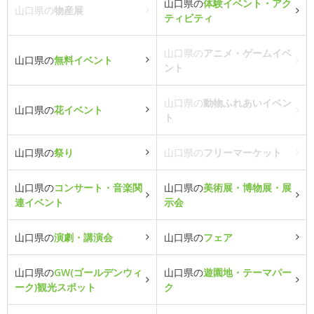
山口県の
体験イベント・アク
山口県の
物産展
ティビティ
山口県の
アニメ・ゲームイベ
山口県の
無料イベント
ント
山口県の
動物ふれあいイベン
山口県の
花イベント
ト
山口県の
祭り
山口県の
フリーマーケット
山口県の
コンサート・音楽関
山口県の
美術展・博物展・展
連イベント
示会
山口県の
演劇・講演会
山口県の
フェア
山口県の
GW(ゴールデンウィ
山口県の
遊園地・テーマパー
ーク)観光スポット
ク