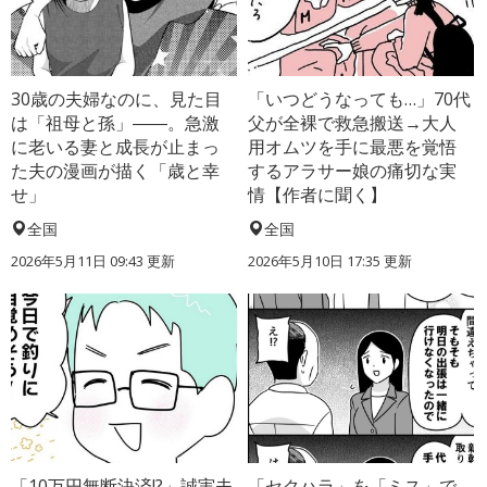
30歳の夫婦なのに、見た目
「いつどうなっても…」70代
は「祖母と孫」――。急激
父が全裸で救急搬送→大人
に老いる妻と成長が止まっ
用オムツを手に最悪を覚悟
た夫の漫画が描く「歳と幸
するアラサー娘の痛切な実
せ」
情【作者に聞く】
全国
全国
2026年5月11日 09:43 更新
2026年5月10日 17:35 更新
「10万円無断決済!?」誠実夫
「セクハラ」を「ミス」で