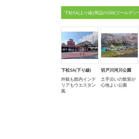
下松SA(上り線)周辺のGW(ゴールデ
下松SA(下り線)
切戸川河川公園
外観も館内インテ
土手沿いの散策が
リアもウエスタン
心地よい公園
風