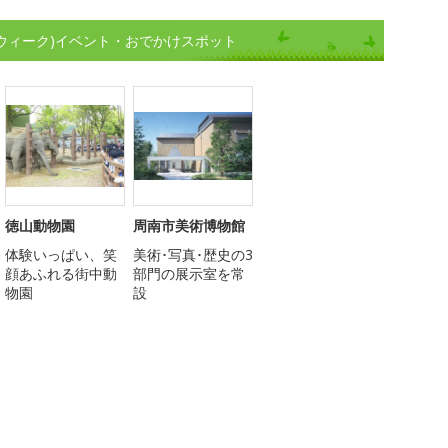
ンウィーク)イベント・おでかけスポット
徳山動物園
周南市美術博物館
体験いっぱい、笑
美術･写真･歴史の3
顔あふれる街中動
部門の展示室を常
物園
設