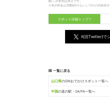
載(二次使用)は禁止です。
※表示料金は消費税8％ないし10％の内税表示
スポット詳細
トップ
X(旧Twitter)
一覧に戻る
山口県
のGWおでかけスポット一覧へ
中国
の道の駅・SA/PA一覧へ