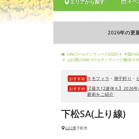
イベ
エリアから探す
2026年の
GW(ゴールデンウィーク)2026
中国のG
山口県のGW(ゴールデンウィーク)観光ス
ネモフィラ
・
潮干狩り
・
おすすめ
【最大12連休も】202
おすすめ
避術をご紹介
下松SA(上り線)
山口県
下松市