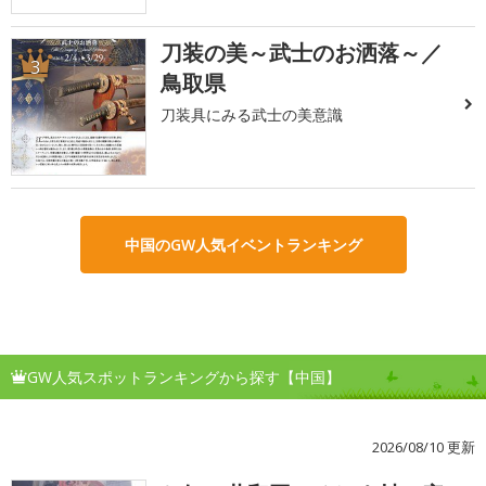
刀装の美～武士のお洒落～／
3
鳥取県
刀装具にみる武士の美意識
中国のGW人気イベントランキング
GW人気スポットランキングから探す【中国】
2026/08/10 更新