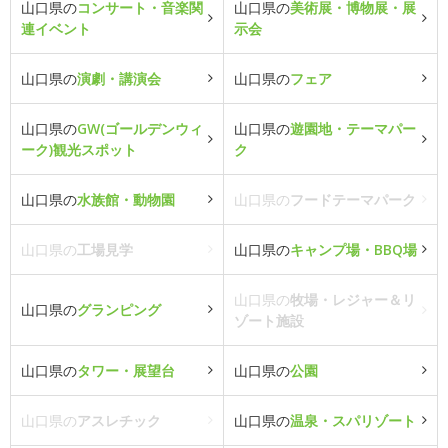
山口県の
コンサート・音楽関
山口県の
美術展・博物展・展
連イベント
示会
山口県の
演劇・講演会
山口県の
フェア
山口県の
GW(ゴールデンウィ
山口県の
遊園地・テーマパー
ーク)観光スポット
ク
山口県の
水族館・動物園
山口県の
フードテーマパーク
山口県の
工場見学
山口県の
キャンプ場・BBQ場
山口県の
牧場・レジャー＆リ
山口県の
グランピング
ゾート施設
山口県の
タワー・展望台
山口県の
公園
山口県の
アスレチック
山口県の
温泉・スパリゾート