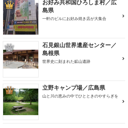
お好み共和国ひろしま村／広
1
島県
一軒のビルにお好み焼き店が大集合
石見銀山世界遺産センター／
2
島根県
世界史に刻まれた鉱山遺跡
立野キャンプ場／広島県
3
山と川の恵みの中でひとときのやすらぎを