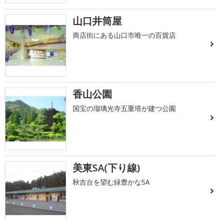
山口井筒屋
商店街にある山口市唯一の百貨店
香山公園
国宝の瑠璃光寺五重塔が建つ公園
美東SA(下り線)
秋吉台を望む緑豊かなSA