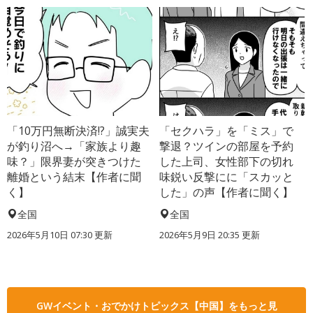
「10万円無断決済!?」誠実夫
「セクハラ」を「ミス」で
が釣り沼へ→「家族より趣
撃退？ツインの部屋を予約
味？」限界妻が突きつけた
した上司、女性部下の切れ
離婚という結末【作者に聞
味鋭い反撃にに「スカッと
く】
した」の声【作者に聞く】
全国
全国
2026年5月10日 07:30 更新
2026年5月9日 20:35 更新
GWイベント・おでかけトピックス【中国】をもっと見