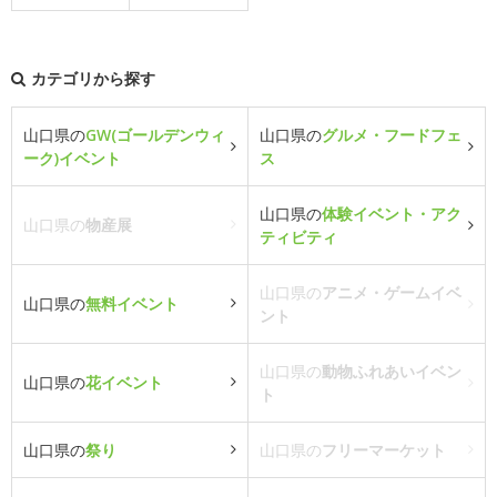
カテゴリから探す
山口県の
GW(ゴールデンウィ
山口県の
グルメ・フードフェ
ーク)イベント
ス
山口県の
体験イベント・アク
山口県の
物産展
ティビティ
山口県の
アニメ・ゲームイベ
山口県の
無料イベント
ント
山口県の
動物ふれあいイベン
山口県の
花イベント
ト
山口県の
祭り
山口県の
フリーマーケット