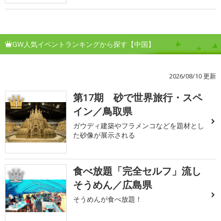
GW人気イベントランキングから探す【中国】
2026/08/10 更新
第17期 砂で世界旅行・スペ
1
イン／鳥取県
ガウディ建築やフラメンコなどを題材とし
た砂像が展示される
食べ放題「完全セルフ」流し
2
そうめん／広島県
そうめんが食べ放題！