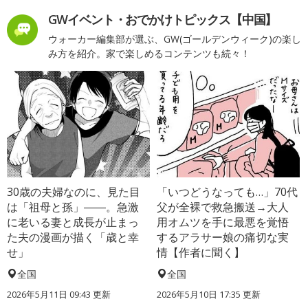
GWイベント・おでかけトピックス【中国】
ウォーカー編集部が選ぶ、GW(ゴールデンウィーク)の楽し
み方を紹介。家で楽しめるコンテンツも続々！
30歳の夫婦なのに、見た目
「いつどうなっても…」70代
は「祖母と孫」――。急激
父が全裸で救急搬送→大人
に老いる妻と成長が止まっ
用オムツを手に最悪を覚悟
た夫の漫画が描く「歳と幸
するアラサー娘の痛切な実
せ」
情【作者に聞く】
全国
全国
2026年5月11日 09:43 更新
2026年5月10日 17:35 更新