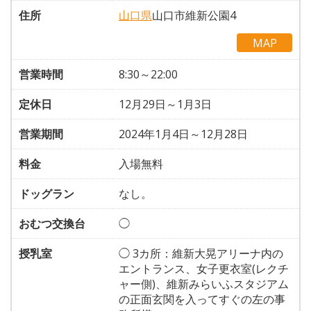
住所
山口県
山口市維新公園4
MAP
営業時間
8:30～22:00
定休日
12月29日～1月3日
営業期間
2024年1月4日～12月28日
料金
入場無料
ドッグラン
なし。
おむつ交換台
◯
授乳室
◯ 3カ所：維新大晃アリーナ内の
エントランス、女子更衣室(レクチ
ャー側)、維新みらいふスタジアム
の正面玄関を入ってすぐの左の事