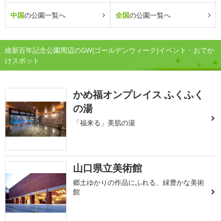
中国
の公園一覧へ
全国
の公園一覧へ
維新百年記念公園周辺のGW(ゴールデンウィーク)イベント・おでか
けスポット
かめ福オンプレイス ふくふく
の湯
「福来る」美肌の湯
山口県立美術館
郷土ゆかりの作品にふれる、緑豊かな美術
館