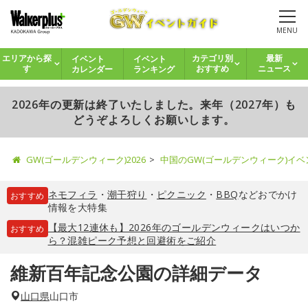
MENU
イベント
イベント
エリアから探
カテゴリ別
最新
カレンダー
ランキング
す
おすすめ
ニュース
2026年の更新は終了いたしました。来年（2027年）も
どうぞよろしくお願いします。
GW(ゴールデンウィーク)2026
中国のGW(ゴールデンウィーク)イ
ネモフィラ
・
潮干狩り
・
ピクニック
・
BBQ
などおでかけ
おすすめ
情報を大特集
【最大12連休も】2026年のゴールデンウィークはいつか
おすすめ
ら？混雑ピーク予想と回避術をご紹介
維新百年記念公園の詳細データ
山口県
山口市