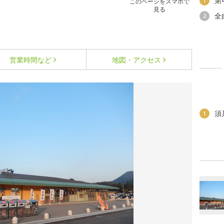
第
1
このページをスマホで
見る
全
2
営業時間など
地図・アクセス
須
1