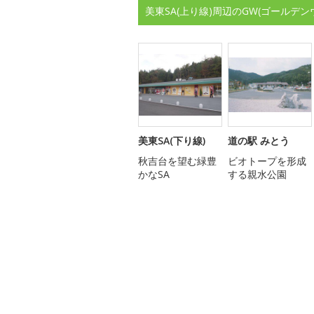
美東SA(上り線)周辺のGW(ゴールデ
美東SA(下り線)
道の駅 みとう
秋吉台を望む緑豊
ビオトープを形成
かなSA
する親水公園