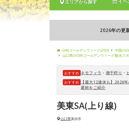
イベ
エリアから探す
2026年の
GW(ゴールデンウィーク)2026
中国のG
山口県のGW(ゴールデンウィーク)観光ス
ネモフィラ
・
潮干狩り
・
おすすめ
【最大12連休も】202
おすすめ
避術をご紹介
美東SA(上り線)
山口県
美祢市