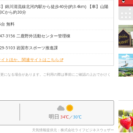
】錦川清流線北河内駅から徒歩40分(約3.4km) 【車】山陽
ICから約30分
05台 無料
7-47-3156 二鹿野外活動センター管理棟
7-29-5103 岩国市スポーツ推進課
サイトほか、関連サイトはこちら
変更になる場合があります。ご利用の際は事前にご確認の上おでかけく
明日
34℃
／
30℃
天気情報提供元：株式会社ライフビジネスウェザー