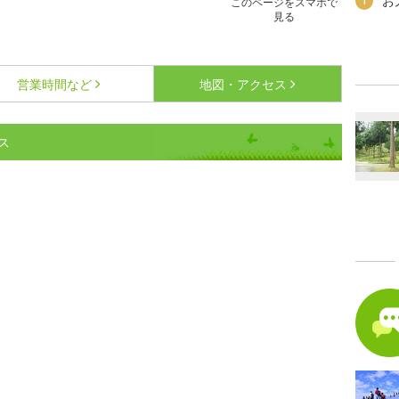
お
1
このページをスマホで
見る
営業時間など
地図・アクセス
ス