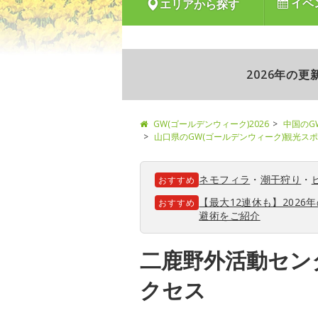
イベ
エリアから探す
2026年の
GW(ゴールデンウィーク)2026
中国のG
山口県のGW(ゴールデンウィーク)観光ス
ネモフィラ
・
潮干狩り
・
おすすめ
【最大12連休も】202
おすすめ
避術をご紹介
二鹿野外活動セン
クセス