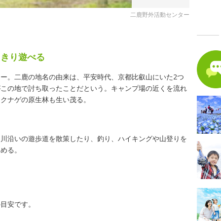
二鹿野外活動センター
っきり遊べる
ー。二鹿の地名の由来は、平安時代、京都比叡山にいた2つ
がこの地で討ち取ったことだという。キャンプ場の近くを流れ
ャクナゲの原生林も生い茂る。
く川沿いの遊歩道を散策したり、釣り、ハイキングや山登りを
しめる。
の目安です。