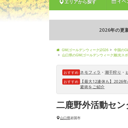
イベ
エリアから探す
2026年の
GW(ゴールデンウィーク)2026
中国のG
山口県のGW(ゴールデンウィーク)観光ス
ネモフィラ
・
潮干狩り
・
おすすめ
【最大12連休も】202
おすすめ
避術をご紹介
二鹿野外活動セン
山口県
岩国市