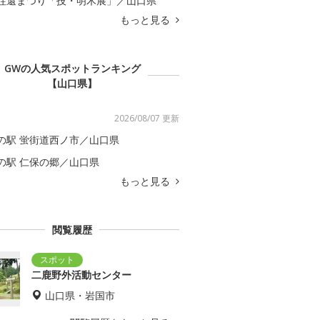
往還まつり「技・明木展」／山口県
もっと見る
GWの人気スポットランキング
【山口県】
2026/08/07 更新
の駅 蛍街道西ノ市／山口県
の駅 仁保の郷／山口県
もっと見る
閲覧履歴
二鹿野外活動センター
山口県・岩国市