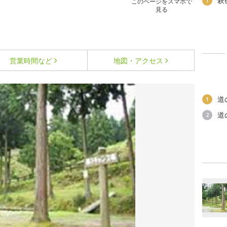
萩
1
このページをスマホで
見る
営業時間など
地図・アクセス
道
1
道
2