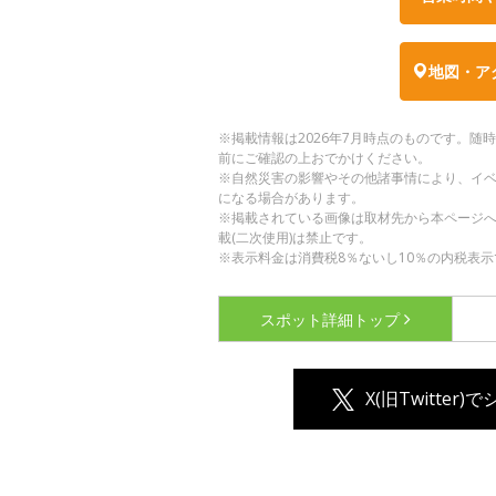
地図・ア
※掲載情報は2026年7月時点のものです。
前にご確認の上おでかけください。
※自然災害の影響やその他諸事情により、イ
になる場合があります。
※掲載されている画像は取材先から本ページ
載(二次使用)は禁止です。
※表示料金は消費税8％ないし10％の内税表示
スポット詳細
トップ
X(旧Twitter)