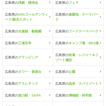
広島県の
演劇・講演会
広島県の
フェア
広島県の
GW(ゴールデンウィ
広島県の
遊園地・テーマパー
ーク)観光スポット
ク
広島県の
水族館・動物園
広島県の
フードテーマパーク
広島県の
工場見学
広島県の
キャンプ場・BBQ場
広島県の
牧場・レジャー＆リ
広島県の
グランピング
ゾート施設
広島県の
タワー・展望台
広島県の
公園
広島県の
アスレチック
広島県の
温泉・スパリゾート
広島県の
道の駅・SA/PA
広島県の
博物館・科学館