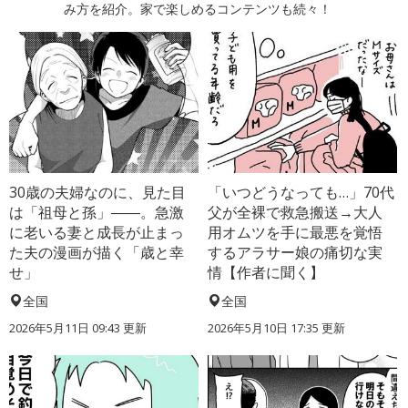
み方を紹介。家で楽しめるコンテンツも続々！
30歳の夫婦なのに、見た目
「いつどうなっても…」70代
は「祖母と孫」――。急激
父が全裸で救急搬送→大人
に老いる妻と成長が止まっ
用オムツを手に最悪を覚悟
た夫の漫画が描く「歳と幸
するアラサー娘の痛切な実
せ」
情【作者に聞く】
全国
全国
2026年5月11日 09:43 更新
2026年5月10日 17:35 更新