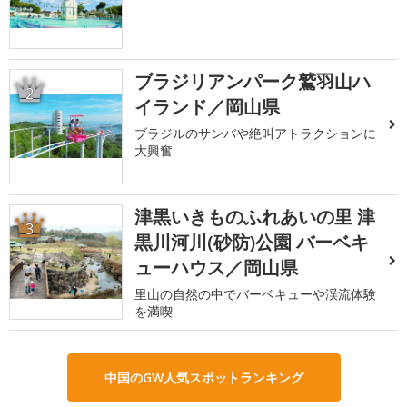
ブラジリアンパーク鷲羽山ハ
2
イランド／岡山県
ブラジルのサンバや絶叫アトラクションに
大興奮
津黒いきものふれあいの里 津
3
黒川河川(砂防)公園 バーベキ
ューハウス／岡山県
里山の自然の中でバーベキューや渓流体験
を満喫
中国のGW人気スポットランキング