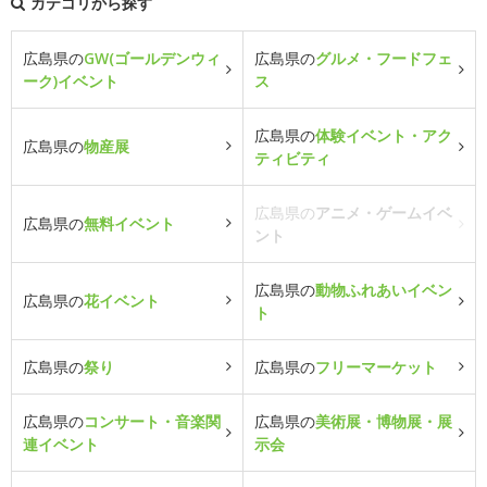
カテゴリから探す
広島県の
GW(ゴールデンウィ
広島県の
グルメ・フードフェ
ーク)イベント
ス
広島県の
体験イベント・アク
広島県の
物産展
ティビティ
広島県の
アニメ・ゲームイベ
広島県の
無料イベント
ント
広島県の
動物ふれあいイベン
広島県の
花イベント
ト
広島県の
祭り
広島県の
フリーマーケット
広島県の
コンサート・音楽関
広島県の
美術展・博物展・展
連イベント
示会