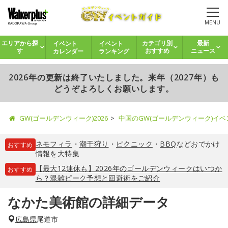
MENU
イベント
イベント
エリアから探
カテゴリ別
最新
カレンダー
ランキング
す
おすすめ
ニュース
2026年の更新は終了いたしました。来年（2027年）も
どうぞよろしくお願いします。
GW(ゴールデンウィーク)2026
中国のGW(ゴールデンウィーク)イ
ネモフィラ
・
潮干狩り
・
ピクニック
・
BBQ
などおでかけ
おすすめ
情報を大特集
【最大12連休も】2026年のゴールデンウィークはいつか
おすすめ
ら？混雑ピーク予想と回避術をご紹介
なかた美術館の詳細データ
広島県
尾道市