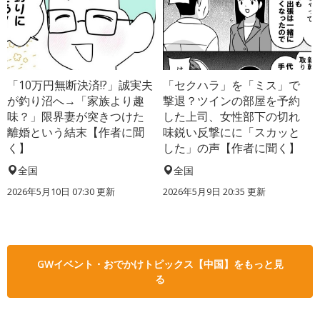
「10万円無断決済!?」誠実夫
「セクハラ」を「ミス」で
が釣り沼へ→「家族より趣
撃退？ツインの部屋を予約
味？」限界妻が突きつけた
した上司、女性部下の切れ
離婚という結末【作者に聞
味鋭い反撃にに「スカッと
く】
した」の声【作者に聞く】
全国
全国
2026年5月10日 07:30 更新
2026年5月9日 20:35 更新
GWイベント・おでかけトピックス【中国】をもっと見
る