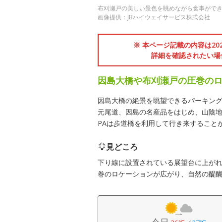
布刈瀬戸の美しい景色を眺めながら食事がで
画像提供：JBハイウェイサービス株式会社
※ 本ページ記載の内容は2
詳細を確認されたい場
因島大橋や布刈瀬戸の圧巻の
因島大橋の絶景を眺望できるパーキン
元尾道、因島の名産品をはじめ、山陰地
PAは歩道橋を利用して行き来すること
見どころ
下り線に設置されている展望台に上が
巻のロケーションが広がり、自然の醍
今日