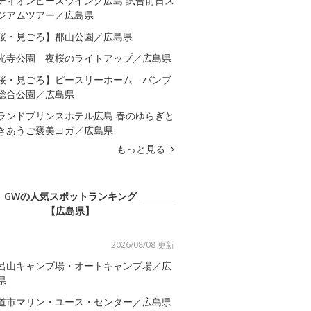
ディオンピースウイング広島 試合前日ス
ジアムツアー／広島県
桜・見ごろ】郡山公園／広島県
光寺公園 夜桜のライトアップ／広島県
桜・見ごろ】ピースリーホーム バンブ
総合公園／広島県
ランドプリンスホテル広島 春のゆらぎと
きあうご褒美ヨガ／広島県
もっと見る
GWの人気スポットランキング
【広島県】
2026/08/08 更新
呂山キャンプ場・オートキャンプ場／広
県
道市マリン・ユース・センター／広島県