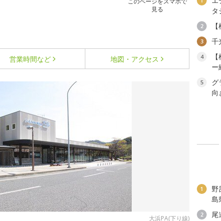
エ
1
このページをスマホで
見る
タ
【
2
千
3
【
4
営業時間など
地図・アクセス
ー
グ
5
向
野
1
島
尾
2
大浜PA(下り線)