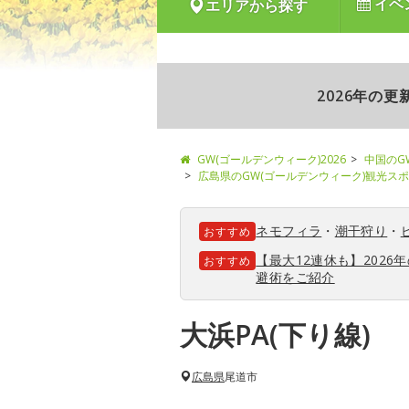
イベ
エリアから探す
2026年の
GW(ゴールデンウィーク)2026
中国のG
広島県のGW(ゴールデンウィーク)観光ス
ネモフィラ
・
潮干狩り
・
おすすめ
【最大12連休も】202
おすすめ
避術をご紹介
大浜PA(下り線)
広島県
尾道市