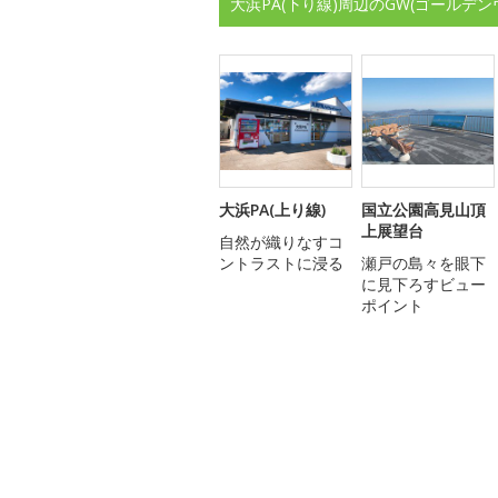
大浜PA(下り線)周辺のGW(ゴールデ
大浜PA(上り線)
国立公園高見山頂
上展望台
自然が織りなすコ
ントラストに浸る
瀬戸の島々を眼下
に見下ろすビュー
ポイント