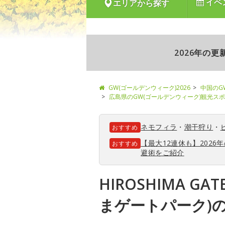
イベ
エリアから探す
2026年の
GW(ゴールデンウィーク)2026
中国のG
広島県のGW(ゴールデンウィーク)観光ス
ネモフィラ
・
潮干狩り
・
おすすめ
【最大12連休も】202
おすすめ
避術をご紹介
HIROSHIMA GAT
まゲートパーク)