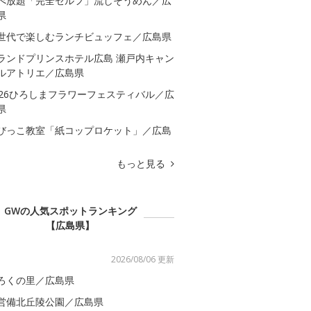
べ放題「完全セルフ」流しそうめん／広
県
世代で楽しむランチビュッフェ／広島県
ランドプリンスホテル広島 瀬戸内キャン
ルアトリエ／広島県
026ひろしまフラワーフェスティバル／広
県
びっこ教室「紙コップロケット」／広島
もっと見る
GWの人気スポットランキング
【広島県】
2026/08/06 更新
ろくの里／広島県
営備北丘陵公園／広島県