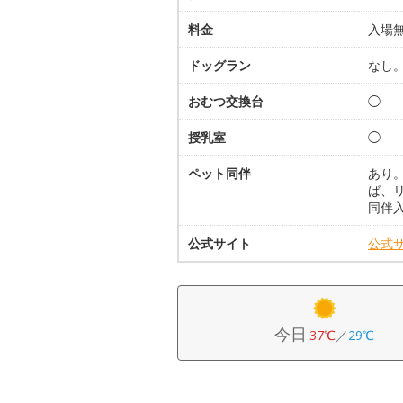
料金
入場
ドッグラン
なし
おむつ交換台
◯
授乳室
◯
ペット同伴
あり
ば、
同伴
公式サイト
公式
今日
37℃
／
29℃