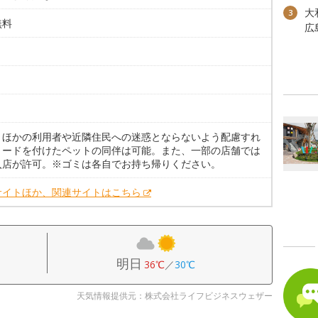
大
3
無料
広
。
。ほかの利用者や近隣住民への迷惑とならないよう配慮すれ
リードを付けたペットの同伴は可能。また、一部の店舗では
入店が許可。※ゴミは各自でお持ち帰りください。
サイトほか、関連サイトはこちら
明日
36℃
／
30℃
天気情報提供元：株式会社ライフビジネスウェザー