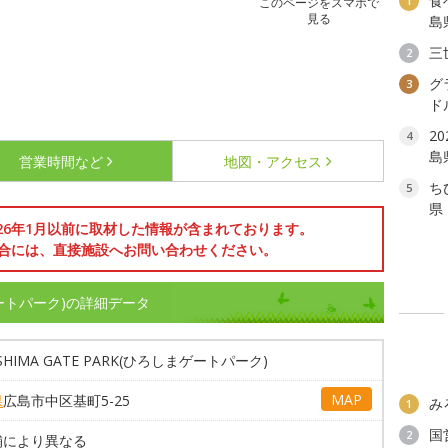
食
1
このページをスマホで
見る
島
三
2
グ
3
ド
2
4
島
営業時間など
地図・アクセス
ち
5
県
026年1月以前に取材した情報が含まれております。
合には、直接施設へお問い合わせください。
しまゲートパーク)の詳細データ
OSHIMA GATE PARK(ひろしまゲートパーク)
MAP
県
広島市中区基町5-25
み
1
国
2
舗により異なる