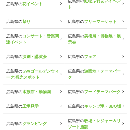
広島県の
動物ふれあいイベン
広島県の
花イベント
ト
広島県の
祭り
広島県の
フリーマーケット
広島県の
コンサート・音楽関
広島県の
美術展・博物展・展
連イベント
示会
広島県の
演劇・講演会
広島県の
フェア
広島県の
GW(ゴールデンウィ
広島県の
遊園地・テーマパー
ーク)観光スポット
ク
広島県の
水族館・動物園
広島県の
フードテーマパーク
広島県の
工場見学
広島県の
キャンプ場・BBQ場
広島県の
牧場・レジャー＆リ
広島県の
グランピング
ゾート施設