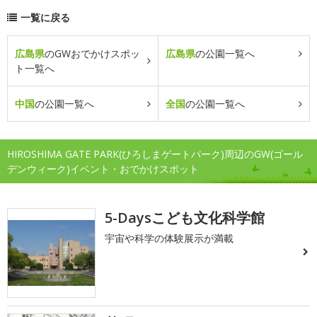
一覧に戻る
広島県
のGWおでかけスポッ
広島県
の公園一覧へ
ト一覧へ
中国
の公園一覧へ
全国
の公園一覧へ
HIROSHIMA GATE PARK(ひろしまゲートパーク)周辺のGW(ゴール
デンウィーク)イベント・おでかけスポット
5-Daysこども文化科学館
宇宙や科学の体験展示が満載