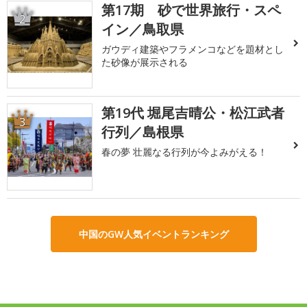
第17期 砂で世界旅行・スペ
2
イン／鳥取県
ガウディ建築やフラメンコなどを題材とし
た砂像が展示される
第19代 堀尾吉晴公・松江武者
3
行列／島根県
春の夢 壮麗なる行列が今よみがえる！
中国のGW人気イベントランキング