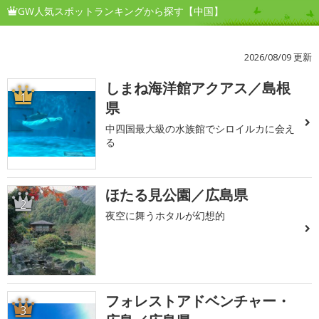
GW人気スポットランキングから探す【中国】
2026/08/09 更新
しまね海洋館アクアス／島根
1
県
中四国最大級の水族館でシロイルカに会え
る
ほたる見公園／広島県
2
夜空に舞うホタルが幻想的
フォレストアドベンチャー・
3