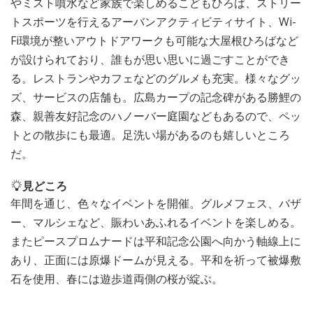
やミスト噴水など家族で楽しめるこどもひろば、ストリー
トスポーツを行えるアーバンアクティビティサイト、Wi-
Fi環境が整いアウトドアワークも可能な大屋根ひろばなど
が設けられており、誰もが思い思いに過ごすことができ
る。レストランやカフェなどのグルメも充実。様々なグッ
ズ、サービスの店舗も。広島カープの記念碑がある勝鯉の
森、親善友好記念のハノーバー庭園などもあるので、ペッ
トとの散歩にも最適。足洗い場があるのも嬉しいところ
だ。
見どころ
年間を通じ、色々なイベントを開催。グルメフェス、バザ
ー、マルシェなど、賑わいあふれるイベントを楽しめる。
またピースプロムナードは平和記念公園へ向かう軸線上に
あり、正面には原爆ドームが見える。平和を祈って被爆敷
石を使用、春には遊歩道両側の桜が綻ぶ。