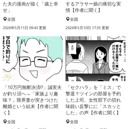
た夫の漫画が描く「歳と幸
するアラサー娘の痛切な実
せ」
情【作者に聞く】
全国
全国
2026年5月11日 09:43 更新
2026年5月10日 17:35 更新
「10万円無断決済!?」誠実夫
「セクハラ」を「ミス」で
が釣り沼へ→「家族より趣
撃退？ツインの部屋を予約
味？」限界妻が突きつけた
した上司、女性部下の切れ
離婚という結末【作者に聞
味鋭い反撃にに「スカッと
く】
した」の声【作者に聞く】
全国
全国