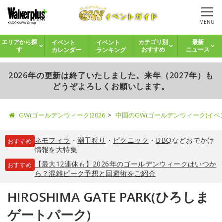
MENU
イベント
イベント
エリアから探
カテゴリ別
最新
カレンダー
ランキング
す
おすすめ
ニュース
2026年の更新は終了いたしました。来年（2027年）も
どうぞよろしくお願いします。
GW(ゴールデンウィーク)2026
中国のGW(ゴールデンウィーク)イ
ネモフィラ
・
潮干狩り
・
ピクニック
・
BBQ
などおでかけ
おすすめ
情報を大特集
【最大12連休も】2026年のゴールデンウィークはいつか
おすすめ
ら？混雑ピーク予想と回避術をご紹介
HIROSHIMA GATE PARK(ひろしま
ゲートパーク)