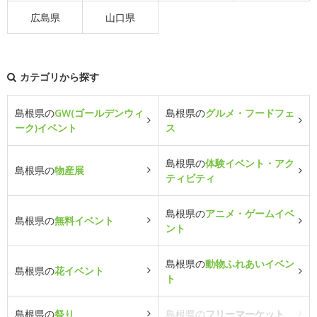
広島県
山口県
カテゴリから探す
島根県の
GW(ゴールデンウィ
島根県の
グルメ・フードフェ
ーク)イベント
ス
島根県の
体験イベント・アク
島根県の
物産展
ティビティ
島根県の
アニメ・ゲームイベ
島根県の
無料イベント
ント
島根県の
動物ふれあいイベン
島根県の
花イベント
ト
島根県の
祭り
島根県の
フリーマーケット