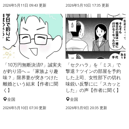
2026年5月11日 09:43 更新
2026年5月10日 17:35 更新
「10万円無断決済!?」誠実夫
「セクハラ」を「ミス」で
が釣り沼へ→「家族より趣
撃退？ツインの部屋を予約
味？」限界妻が突きつけた
した上司、女性部下の切れ
離婚という結末【作者に聞
味鋭い反撃にに「スカッと
く】
した」の声【作者に聞く】
全国
全国
2026年5月10日 07:30 更新
2026年5月9日 20:35 更新