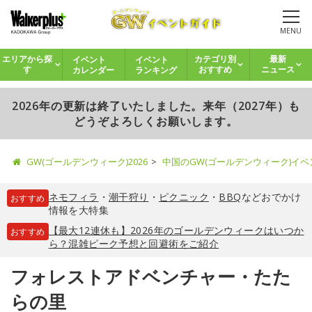
MENU
イベント
イベント
エリアから探
カテゴリ別
最新
カレンダー
ランキング
す
おすすめ
ニュース
2026年の更新は終了いたしました。来年（2027年）も
どうぞよろしくお願いします。
GW(ゴールデンウィーク)2026
中国のGW(ゴールデンウィーク)イ
ネモフィラ
・
潮干狩り
・
ピクニック
・
BBQ
などおでかけ
おすすめ
情報を大特集
【最大12連休も】2026年のゴールデンウィークはいつか
おすすめ
ら？混雑ピーク予想と回避術をご紹介
フォレストアドベンチャー・たた
らの里