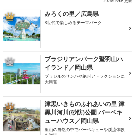
2026/08/06 更新
みろくの里／広島県
1
3世代で楽しめるテーマパーク
ブラジリアンパーク鷲羽山ハ
2
イランド／岡山県
ブラジルのサンバや絶叫アトラクションに
大興奮
津黒いきものふれあいの里 津
3
黒川河川(砂防)公園 バーベキ
ューハウス／岡山県
里山の自然の中でバーベキューや渓流体験