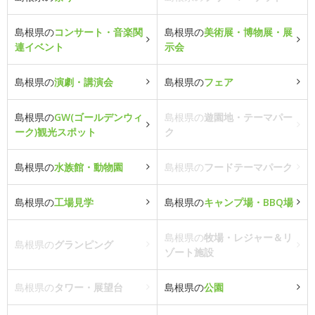
島根県の
コンサート・音楽関
島根県の
美術展・博物展・展
連イベント
示会
島根県の
演劇・講演会
島根県の
フェア
島根県の
GW(ゴールデンウィ
島根県の
遊園地・テーマパー
ーク)観光スポット
ク
島根県の
水族館・動物園
島根県の
フードテーマパーク
島根県の
工場見学
島根県の
キャンプ場・BBQ場
島根県の
牧場・レジャー＆リ
島根県の
グランピング
ゾート施設
島根県の
タワー・展望台
島根県の
公園