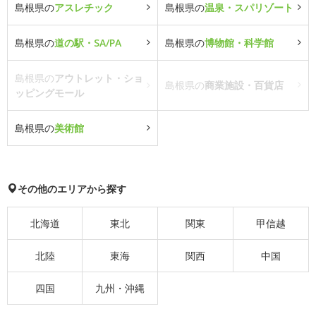
島根県の
アスレチック
島根県の
温泉・スパリゾート
島根県の
道の駅・SA/PA
島根県の
博物館・科学館
島根県の
アウトレット・ショ
島根県の
商業施設・百貨店
ッピングモール
島根県の
美術館
その他のエリアから探す
北海道
東北
関東
甲信越
北陸
東海
関西
中国
四国
九州・沖縄