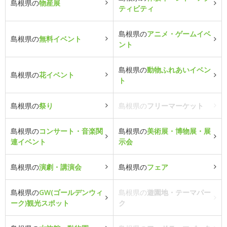
島根県の
物産展
ティビティ
島根県の
アニメ・ゲームイベ
島根県の
無料イベント
ント
島根県の
動物ふれあいイベン
島根県の
花イベント
ト
島根県の
祭り
島根県の
フリーマーケット
島根県の
コンサート・音楽関
島根県の
美術展・博物展・展
連イベント
示会
島根県の
演劇・講演会
島根県の
フェア
島根県の
GW(ゴールデンウィ
島根県の
遊園地・テーマパー
ーク)観光スポット
ク