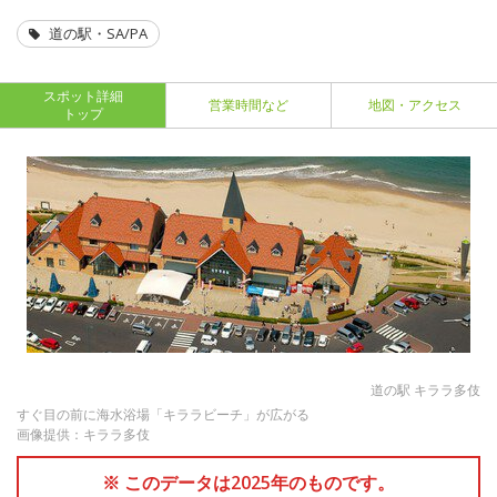
道の駅・SA/PA
スポット詳細
営業時間など
地図・アクセス
トップ
道の駅 キララ多伎
すぐ目の前に海水浴場「キララビーチ」が広がる
画像提供：キララ多伎
※ このデータは2025年のものです。