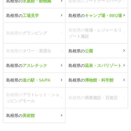
島根県の
水族館・動物園
島根県の
フードテーマパーク
島根県の
工場見学
島根県の
キャンプ場・BBQ場
島根県の
牧場・レジャー＆リ
島根県の
グランピング
ゾート施設
島根県の
タワー・展望台
島根県の
公園
島根県の
アスレチック
島根県の
温泉・スパリゾート
島根県の
道の駅・SA/PA
島根県の
博物館・科学館
島根県の
アウトレット・ショ
島根県の
商業施設・百貨店
ッピングモール
島根県の
美術館