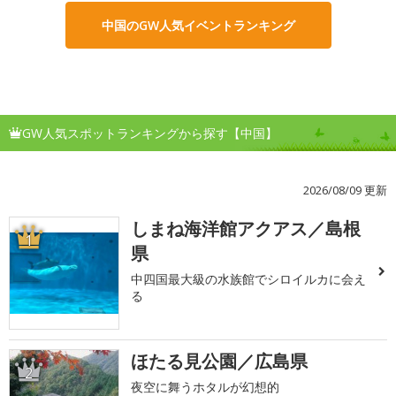
中国のGW人気イベントランキング
GW人気スポットランキングから探す【中国】
2026/08/09 更新
しまね海洋館アクアス／島根
1
県
中四国最大級の水族館でシロイルカに会え
る
ほたる見公園／広島県
2
夜空に舞うホタルが幻想的