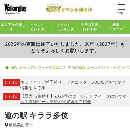
MENU
イベント
イベント
エリアから探
カテゴリ別
最新
カレンダー
ランキング
す
おすすめ
ニュース
2026年の更新は終了いたしました。来年（2027年）も
どうぞよろしくお願いします。
GW(ゴールデンウィーク)2026
中国のGW(ゴールデンウィーク)イ
ネモフィラ
・
潮干狩り
・
ピクニック
・
BBQ
などおでかけ
おすすめ
情報を大特集
【最大12連休も】2026年のゴールデンウィークはいつか
おすすめ
ら？混雑ピーク予想と回避術をご紹介
道の駅 キララ多伎
島根県
出雲市