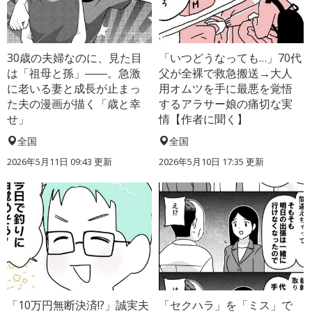
30歳の夫婦なのに、見た目
「いつどうなっても…」70代
は「祖母と孫」――。急激
父が全裸で救急搬送→大人
に老いる妻と成長が止まっ
用オムツを手に最悪を覚悟
た夫の漫画が描く「歳と幸
するアラサー娘の痛切な実
せ」
情【作者に聞く】
全国
全国
2026年5月11日 09:43 更新
2026年5月10日 17:35 更新
「10万円無断決済!?」誠実夫
「セクハラ」を「ミス」で