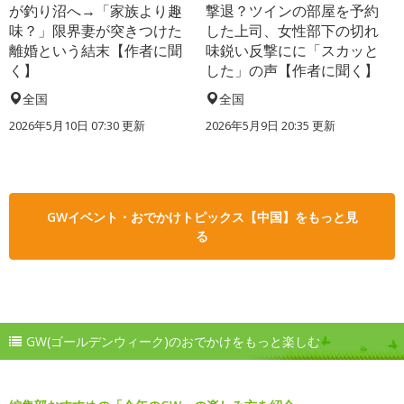
が釣り沼へ→「家族より趣
撃退？ツインの部屋を予約
味？」限界妻が突きつけた
した上司、女性部下の切れ
離婚という結末【作者に聞
味鋭い反撃にに「スカッと
く】
した」の声【作者に聞く】
全国
全国
2026年5月10日 07:30 更新
2026年5月9日 20:35 更新
GWイベント・おでかけトピックス【中国】をもっと見
る
GW(ゴールデンウィーク)のおでかけをもっと楽しむ