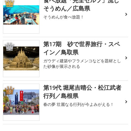
食べ放題「完全セルフ」流し
1
そうめん／広島県
そうめんが食べ放題！
第17期 砂で世界旅行・スペ
2
イン／鳥取県
ガウディ建築やフラメンコなどを題材とし
た砂像が展示される
第19代 堀尾吉晴公・松江武者
3
行列／島根県
春の夢 壮麗なる行列が今よみがえる！