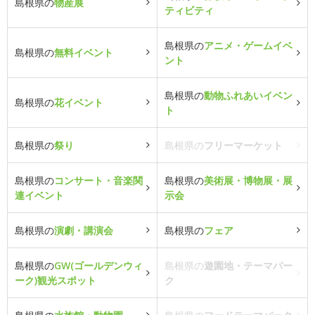
島根県の
物産展
ティビティ
島根県の
アニメ・ゲームイベ
島根県の
無料イベント
ント
島根県の
動物ふれあいイベン
島根県の
花イベント
ト
島根県の
祭り
島根県の
フリーマーケット
島根県の
コンサート・音楽関
島根県の
美術展・博物展・展
連イベント
示会
島根県の
演劇・講演会
島根県の
フェア
島根県の
GW(ゴールデンウィ
島根県の
遊園地・テーマパー
ーク)観光スポット
ク