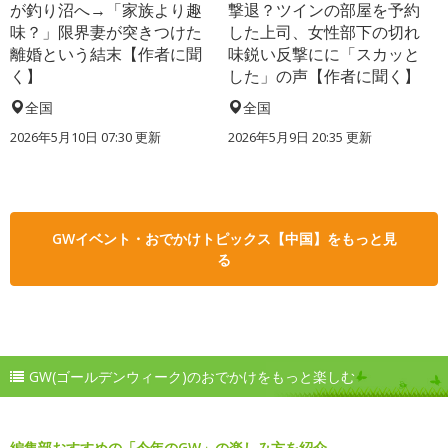
が釣り沼へ→「家族より趣
撃退？ツインの部屋を予約
味？」限界妻が突きつけた
した上司、女性部下の切れ
離婚という結末【作者に聞
味鋭い反撃にに「スカッと
く】
した」の声【作者に聞く】
全国
全国
2026年5月10日 07:30 更新
2026年5月9日 20:35 更新
GWイベント・おでかけトピックス【中国】をもっと見
る
GW(ゴールデンウィーク)のおでかけをもっと楽しむ
編集部おすすめの「今年のGW」の楽しみ方を紹介