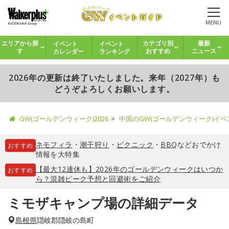
MENU
イベント
イベント
エリアから探
カテゴリ別
最新
カレンダー
ランキング
す
おすすめ
ニュース
2026年の更新は終了いたしました。来年（2027年）も
どうぞよろしくお願いします。
GW(ゴールデンウィーク)2026
中国のGW(ゴールデンウィーク)イ
ネモフィラ
・
潮干狩り
・
ピクニック
・
BBQ
などおでかけ
おすすめ
情報を大特集
【最大12連休も】2026年のゴールデンウィークはいつか
おすすめ
ら？混雑ピーク予想と回避術をご紹介
ミモザキャンプ場の詳細データ
島根県
隠岐郡隠岐の島町