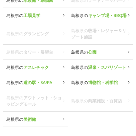
島根県の
水族館・動物園
島根県の
フードテーマパーク
島根県の
工場見学
島根県の
キャンプ場・BBQ場
島根県の
牧場・レジャー＆リ
島根県の
グランピング
ゾート施設
島根県の
タワー・展望台
島根県の
公園
島根県の
アスレチック
島根県の
温泉・スパリゾート
島根県の
道の駅・SA/PA
島根県の
博物館・科学館
島根県の
アウトレット・ショ
島根県の
商業施設・百貨店
ッピングモール
島根県の
美術館