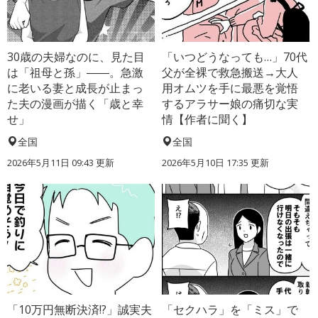
30歳の夫婦なのに、見た目
「いつどうなっても…」70代
は「祖母と孫」――。急激
父が全裸で救急搬送→大人
に老いる妻と成長が止まっ
用オムツを手に最悪を覚悟
た夫の漫画が描く「歳と幸
するアラサー娘の痛切な実
せ」
情【作者に聞く】
全国
全国
2026年5月11日 09:43 更新
2026年5月10日 17:35 更新
「10万円無断決済!?」誠実夫
「セクハラ」を「ミス」で