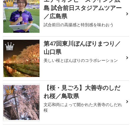
1
島 試合前日スタジアムツアー
／広島県
試合前日の高揚感と特別感を味わおう
第47回東川ぼんぼりまつり／
2
山口県
美しい桜とぼんぼりのコラボレーション
【桜・見ごろ】大善寺のしだ
3
れ桜／鳥取県
文応和尚によって開かれた大善寺のしだれ
桜