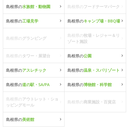
島根県の
水族館・動物園
島根県の
フードテーマパーク
島根県の
工場見学
島根県の
キャンプ場・BBQ場
島根県の
牧場・レジャー＆リ
島根県の
グランピング
ゾート施設
島根県の
タワー・展望台
島根県の
公園
島根県の
アスレチック
島根県の
温泉・スパリゾート
島根県の
道の駅・SA/PA
島根県の
博物館・科学館
島根県の
アウトレット・ショ
島根県の
商業施設・百貨店
ッピングモール
島根県の
美術館