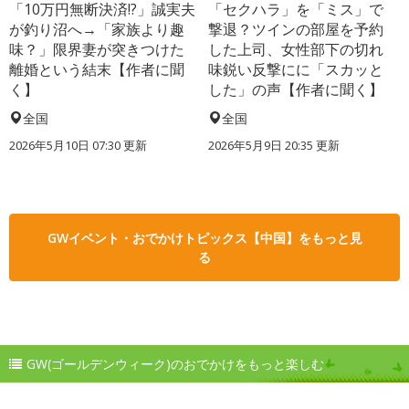
「10万円無断決済!?」誠実夫
「セクハラ」を「ミス」で
が釣り沼へ→「家族より趣
撃退？ツインの部屋を予約
味？」限界妻が突きつけた
した上司、女性部下の切れ
離婚という結末【作者に聞
味鋭い反撃にに「スカッと
く】
した」の声【作者に聞く】
全国
全国
2026年5月10日 07:30 更新
2026年5月9日 20:35 更新
GWイベント・おでかけトピックス【中国】をもっと見
る
GW(ゴールデンウィーク)のおでかけをもっと楽しむ