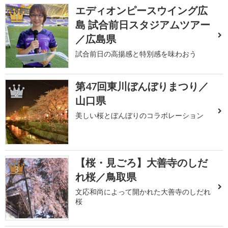
エディオンピースウイング広
1
島 試合前日スタジアムツアー
／広島県
試合前日の高揚感と特別感を味わおう
第47回東川ぼんぼりまつり／
2
山口県
美しい桜とぼんぼりのコラボレーション
【桜・見ごろ】大善寺のしだ
3
れ桜／鳥取県
文応和尚によって開かれた大善寺のしだれ
桜