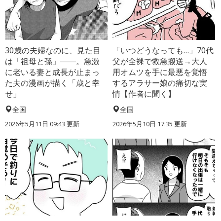
30歳の夫婦なのに、見た目
「いつどうなっても…」70代
は「祖母と孫」――。急激
父が全裸で救急搬送→大人
に老いる妻と成長が止まっ
用オムツを手に最悪を覚悟
た夫の漫画が描く「歳と幸
するアラサー娘の痛切な実
せ」
情【作者に聞く】
全国
全国
2026年5月11日 09:43 更新
2026年5月10日 17:35 更新