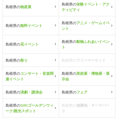
島根県の
体験イベント・アク
島根県の
物産展
ティビティ
島根県の
アニメ・ゲームイベ
島根県の
無料イベント
ント
島根県の
動物ふれあいイベン
島根県の
花イベント
ト
島根県の
祭り
島根県の
フリーマーケット
島根県の
コンサート・音楽関
島根県の
美術展・博物展・展
連イベント
示会
島根県の
演劇・講演会
島根県の
フェア
島根県の
GW(ゴールデンウィ
島根県の
遊園地・テーマパー
ーク)観光スポット
ク