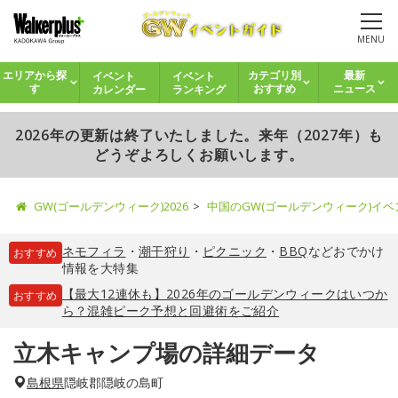
MENU
イベント
イベント
エリアから探
カテゴリ別
最新
カレンダー
ランキング
す
おすすめ
ニュース
2026年の更新は終了いたしました。来年（2027年）も
どうぞよろしくお願いします。
GW(ゴールデンウィーク)2026
中国のGW(ゴールデンウィーク)イ
ネモフィラ
・
潮干狩り
・
ピクニック
・
BBQ
などおでかけ
おすすめ
情報を大特集
【最大12連休も】2026年のゴールデンウィークはいつか
おすすめ
ら？混雑ピーク予想と回避術をご紹介
立木キャンプ場の詳細データ
島根県
隠岐郡隠岐の島町