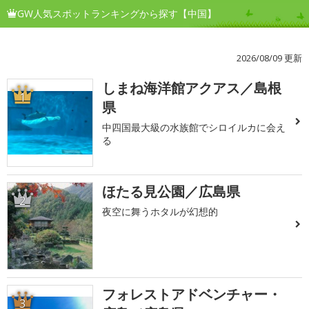
GW人気スポットランキングから探す【中国】
2026/08/09 更新
しまね海洋館アクアス／島根
1
県
中四国最大級の水族館でシロイルカに会え
る
ほたる見公園／広島県
2
夜空に舞うホタルが幻想的
フォレストアドベンチャー・
3