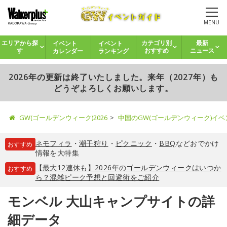
MENU
イベント
イベント
エリアから探
カテゴリ別
最新
カレンダー
ランキング
す
おすすめ
ニュース
2026年の更新は終了いたしました。来年（2027年）も
どうぞよろしくお願いします。
GW(ゴールデンウィーク)2026
中国のGW(ゴールデンウィーク)イ
ネモフィラ
・
潮干狩り
・
ピクニック
・
BBQ
などおでかけ
おすすめ
情報を大特集
【最大12連休も】2026年のゴールデンウィークはいつか
おすすめ
ら？混雑ピーク予想と回避術をご紹介
モンベル 大山キャンプサイトの詳
細データ