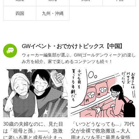
四国
九州・沖縄
GWイベント・おでかけトピックス【中国】
ウォーカー編集部が選ぶ、GW(ゴールデンウィーク)の楽し
み方を紹介。家で楽しめるコンテンツも続々！
30歳の夫婦なのに、見た目
「いつどうなっても…」70代
は「祖母と孫」――。急激
父が全裸で救急搬送→大人
に老いる妻と成長が止まっ
用オムツを手に最悪を覚悟