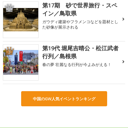
第17期 砂で世界旅行・スペ
2
イン／鳥取県
ガウディ建築やフラメンコなどを題材とし
た砂像が展示される
第19代 堀尾吉晴公・松江武者
3
行列／島根県
春の夢 壮麗なる行列が今よみがえる！
中国のGW人気イベントランキング