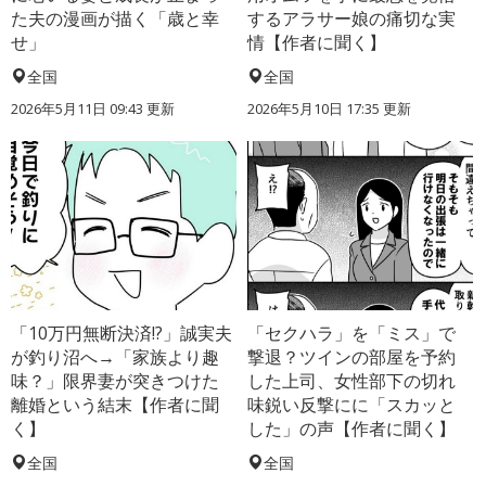
た夫の漫画が描く「歳と幸
するアラサー娘の痛切な実
せ」
情【作者に聞く】
全国
全国
2026年5月11日 09:43 更新
2026年5月10日 17:35 更新
「10万円無断決済!?」誠実夫
「セクハラ」を「ミス」で
が釣り沼へ→「家族より趣
撃退？ツインの部屋を予約
味？」限界妻が突きつけた
した上司、女性部下の切れ
離婚という結末【作者に聞
味鋭い反撃にに「スカッと
く】
した」の声【作者に聞く】
全国
全国