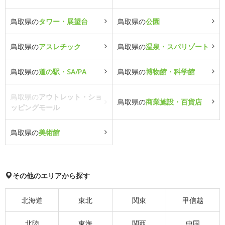
鳥取県の
タワー・展望台
鳥取県の
公園
鳥取県の
アスレチック
鳥取県の
温泉・スパリゾート
鳥取県の
道の駅・SA/PA
鳥取県の
博物館・科学館
鳥取県の
アウトレット・ショ
鳥取県の
商業施設・百貨店
ッピングモール
鳥取県の
美術館
その他のエリアから探す
北海道
東北
関東
甲信越
北陸
東海
関西
中国