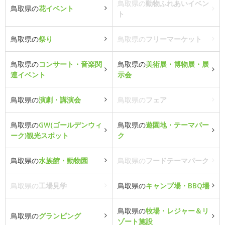
鳥取県の
動物ふれあいイベン
鳥取県の
花イベント
ト
鳥取県の
祭り
鳥取県の
フリーマーケット
鳥取県の
コンサート・音楽関
鳥取県の
美術展・博物展・展
連イベント
示会
鳥取県の
演劇・講演会
鳥取県の
フェア
鳥取県の
GW(ゴールデンウィ
鳥取県の
遊園地・テーマパー
ーク)観光スポット
ク
鳥取県の
水族館・動物園
鳥取県の
フードテーマパーク
鳥取県の
工場見学
鳥取県の
キャンプ場・BBQ場
鳥取県の
牧場・レジャー＆リ
鳥取県の
グランピング
ゾート施設