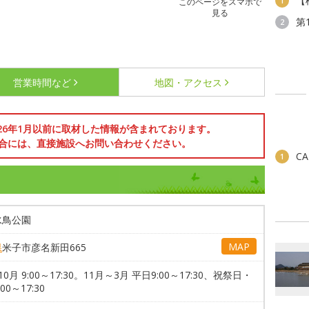
【
1
このページをスマホで
見る
第
2
営業時間など
地図・アクセス
026年1月以前に取材した情報が含まれております。
合には、直接施設へお問い合わせください。
C
1
水鳥公園
MAP
県
米子市彦名新田665
0月 9:00～17:30。11月～3月 平日9:00～17:30、祝祭日・
00～17:30