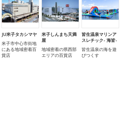
JU米子タカシマヤ
米子しんまち天満
皆生温泉マリンア
屋
スレチック- 海皆-
米子市中心市街地
にある地域密着百
地域密着の県西部
皆生温泉の海を遊
貨店
エリアの百貨店
びつくす