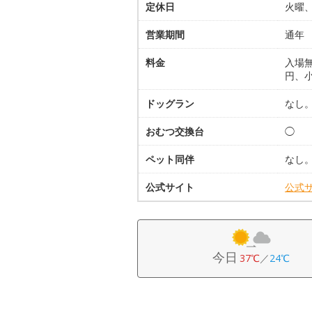
定休日
火曜、
営業期間
通年
料金
入場無
円、
ドッグラン
なし
おむつ交換台
◯
ペット同伴
なし
公式サイト
公式
今日
37℃
／
24℃