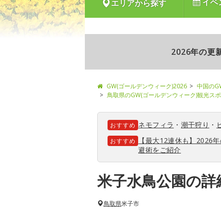
イベ
エリアから探す
2026年の
GW(ゴールデンウィーク)2026
中国のG
鳥取県のGW(ゴールデンウィーク)観光ス
ネモフィラ
・
潮干狩り
・
おすすめ
【最大12連休も】202
おすすめ
避術をご紹介
米子水鳥公園の詳
鳥取県
米子市