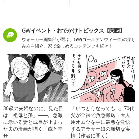
GWイベント・おでかけトピックス【関西】
ウォーカー編集部が選ぶ、GW(ゴールデンウィーク)の楽し
み方を紹介。家で楽しめるコンテンツも続々！
30歳の夫婦なのに、見た目
「いつどうなっても…」70代
は「祖母と孫」――。急激
父が全裸で救急搬送→大人
に老いる妻と成長が止まっ
用オムツを手に最悪を覚悟
た夫の漫画が描く「歳と幸
するアラサー娘の痛切な実
せ」
情【作者に聞く】