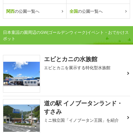
関西
の公園一覧へ
全国
の公園一覧へ
日本童謡の園周辺のGW(ゴールデンウィーク)イベント・おでかけス
ポット
エビとカニの水族館
エビとカニを展示する特化型水族館
道の駅 イノブータンランド・
すさみ
ミニ独立国「イノブータン王国」を紹介