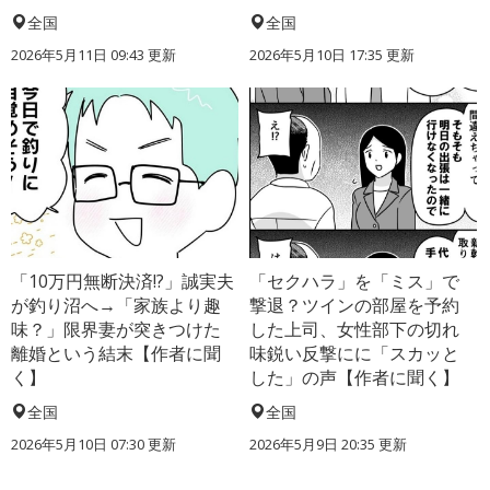
全国
全国
2026年5月11日 09:43 更新
2026年5月10日 17:35 更新
「10万円無断決済!?」誠実夫
「セクハラ」を「ミス」で
が釣り沼へ→「家族より趣
撃退？ツインの部屋を予約
味？」限界妻が突きつけた
した上司、女性部下の切れ
離婚という結末【作者に聞
味鋭い反撃にに「スカッと
く】
した」の声【作者に聞く】
全国
全国
2026年5月10日 07:30 更新
2026年5月9日 20:35 更新