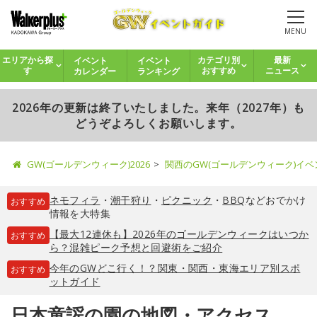
MENU
イベント
イベント
エリアから探
カテゴリ別
最新
カレンダー
ランキング
す
おすすめ
ニュース
2026年の更新は終了いたしました。来年（2027年）も
どうぞよろしくお願いします。
GW(ゴールデンウィーク)2026
関西のGW(ゴールデンウィーク)イ
ネモフィラ
・
潮干狩り
・
ピクニック
・
BBQ
などおでかけ
おすすめ
情報を大特集
【最大12連休も】2026年のゴールデンウィークはいつか
おすすめ
ら？混雑ピーク予想と回避術をご紹介
今年のGWどこ行く！？関東・関西・東海エリア別スポ
おすすめ
ットガイド
日本童謡の園の地図・アクセス