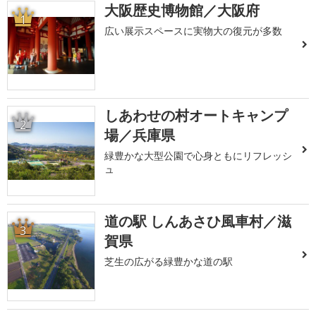
大阪歴史博物館／大阪府
1
広い展示スペースに実物大の復元が多数
しあわせの村オートキャンプ
2
場／兵庫県
緑豊かな大型公園で心身ともにリフレッシ
ュ
道の駅 しんあさひ風車村／滋
3
賀県
芝生の広がる緑豊かな道の駅