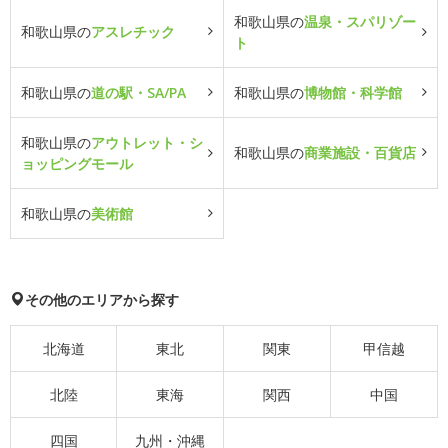
和歌山県の
温泉・スパリゾー
和歌山県の
アスレチック
ト
和歌山県の
道の駅・SA/PA
和歌山県の
博物館・科学館
和歌山県の
アウトレット・シ
和歌山県の
商業施設・百貨店
ョッピングモール
和歌山県の
美術館
その他のエリアから探す
北海道
東北
関東
甲信越
北陸
東海
関西
中国
四国
九州・沖縄