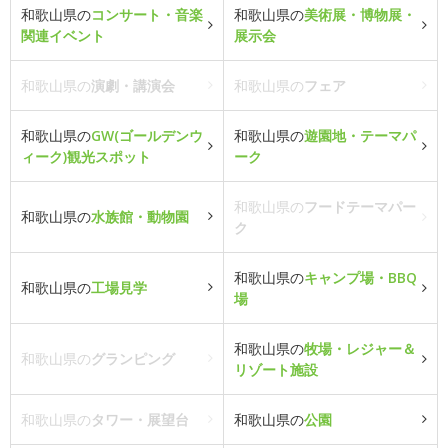
和歌山県の
コンサート・音楽
和歌山県の
美術展・博物展・
関連イベント
展示会
和歌山県の
演劇・講演会
和歌山県の
フェア
和歌山県の
GW(ゴールデンウ
和歌山県の
遊園地・テーマパ
ィーク)観光スポット
ーク
和歌山県の
フードテーマパー
和歌山県の
水族館・動物園
ク
和歌山県の
キャンプ場・BBQ
和歌山県の
工場見学
場
和歌山県の
牧場・レジャー＆
和歌山県の
グランピング
リゾート施設
和歌山県の
タワー・展望台
和歌山県の
公園