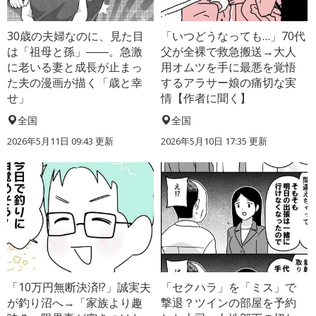
30歳の夫婦なのに、見た目
「いつどうなっても…」70代
は「祖母と孫」――。急激
父が全裸で救急搬送→大人
に老いる妻と成長が止まっ
用オムツを手に最悪を覚悟
た夫の漫画が描く「歳と幸
するアラサー娘の痛切な実
せ」
情【作者に聞く】
全国
全国
2026年5月11日 09:43 更新
2026年5月10日 17:35 更新
「10万円無断決済!?」誠実夫
「セクハラ」を「ミス」で
が釣り沼へ→「家族より趣
撃退？ツインの部屋を予約