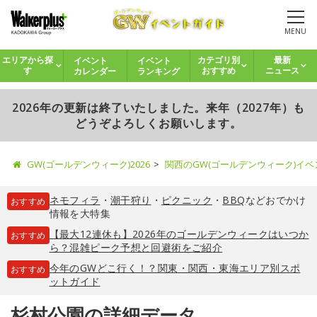
MENU
イベント
イベント
エリアから探
カテゴリ別
最新
カレンダー
ランキング
す
おすすめ
ニュース
2026年の更新は終了いたしました。来年（2027年）も
どうぞよろしくお願いします。
GW(ゴールデンウィーク)2026
関西のGW(ゴールデンウィーク)イ
ネモフィラ
・
潮干狩り
・
ピクニック
・
BBQ
などおでかけ
おすすめ
情報を大特集
【最大12連休も】2026年のゴールデンウィークはいつか
おすすめ
ら？混雑ピーク予想と回避術をご紹介
今年のGWどこ行く！？関東・関西・東海エリア別スポ
おすすめ
ットガイド
杉村公園の詳細データ