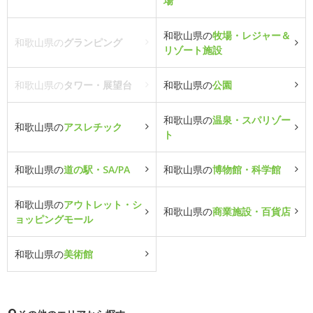
場
和歌山県の
牧場・レジャー＆
和歌山県の
グランピング
リゾート施設
和歌山県の
タワー・展望台
和歌山県の
公園
和歌山県の
温泉・スパリゾー
和歌山県の
アスレチック
ト
和歌山県の
道の駅・SA/PA
和歌山県の
博物館・科学館
和歌山県の
アウトレット・シ
和歌山県の
商業施設・百貨店
ョッピングモール
和歌山県の
美術館