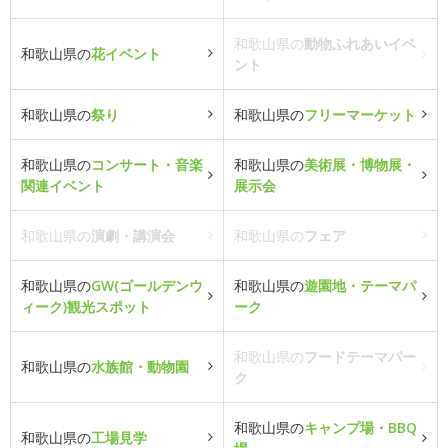
和歌山県の
動物ふれあいイベ
和歌山県の
花イベント
ント
和歌山県の
祭り
和歌山県の
フリーマーケット
和歌山県の
コンサート・音楽
和歌山県の
美術展・博物展・
関連イベント
展示会
和歌山県の
演劇・講演会
和歌山県の
フェア
和歌山県の
GW(ゴールデンウ
和歌山県の
遊園地・テーマパ
ィーク)観光スポット
ーク
和歌山県の
フードテーマパー
和歌山県の
水族館・動物園
ク
和歌山県の
キャンプ場・BBQ
和歌山県の
工場見学