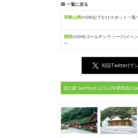
一覧に戻る
和歌山県
のGWおでかけスポット一覧
関西
のGW(ゴールデンウィーク)イベ
へ
X(旧Twitter)
道の駅 SanPin(さんぴん)中津周辺