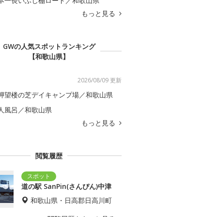
本一長いふじ棚ロード／和歌山県
もっと見る
GWの人気スポットランキング
【和歌山県】
2026/08/09 更新
岬望楼の芝デイキャンプ場／和歌山県
人風呂／和歌山県
もっと見る
閲覧履歴
道の駅 SanPin(さんぴん)中津
和歌山県・日高郡日高川町