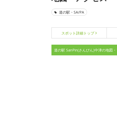
道の駅・SA/PA
スポット詳細
トップ
道の駅 SanPin(さんぴん)中津の地図