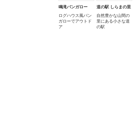
鳴滝バンガロー
道の駅 しらまの里
ログハウス風バン
自然豊かな山間の
ガローでアウトド
里にある小さな道
ア
の駅