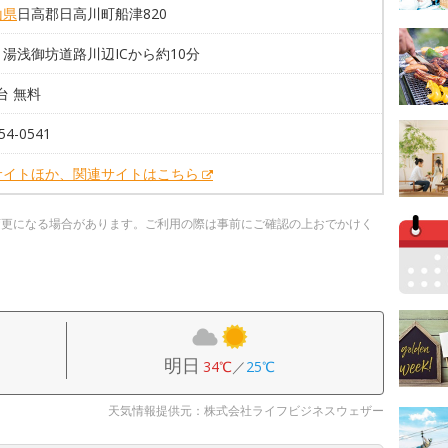
山県
日高郡日高川町船津820
湯浅御坊道路川辺ICから約10分
9台 無料
54-0541
サイトほか、関連サイトはこちら
変更になる場合があります。ご利用の際は事前にご確認の上おでかけく
明日
34℃
／
25℃
天気情報提供元：株式会社ライフビジネスウェザー