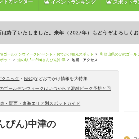
ントカレンダー
イベントランキング
スポットラ
更新は終了いたしました。来年（2027年）もどうぞよろしく
W(ゴールデンウィーク)イベント・おでかけ観光スポット
和歌山県のGW(ゴール
スポット
道の駅 SanPin(さんぴん)中津
地図・アクセス
ピクニック
・
BBQ
などおでかけ情報を大特集
6年のゴールデンウィークはいつから？混雑ピーク予想と回
関東・関西・東海エリア別スポットガイド
さんぴん)中津の