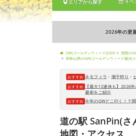
イベ
エリアから探す
2026年の
GW(ゴールデンウィーク)2026
関西のG
和歌山県のGW(ゴールデンウィーク)観光
ネモフィラ
・
潮干狩り
・
おすすめ
【最大12連休も】202
おすすめ
避術をご紹介
今年のGWどこ行く！？
おすすめ
道の駅 SanPin(
地図・アクセス