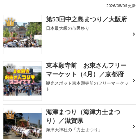
2026/08/06 更新
第53回中之島まつり／大阪府
1
日本最大級の市民祭り
東本願寺前 お東さんフリー
2
マーケット（4月）／京都府
観光スポット東本願寺前のフリーマーケッ
ト
海津まつり（海津力士まつ
3
り）／滋賀県
海津天神社の「力士まつり」