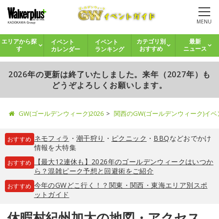
MENU
イベント
イベント
エリアから探
カテゴリ別
最新
カレンダー
ランキング
す
おすすめ
ニュース
2026年の更新は終了いたしました。来年（2027年）も
どうぞよろしくお願いします。
GW(ゴールデンウィーク)2026
関西のGW(ゴールデンウィーク)イ
ネモフィラ
・
潮干狩り
・
ピクニック
・
BBQ
などおでかけ
おすすめ
情報を大特集
【最大12連休も】2026年のゴールデンウィークはいつか
おすすめ
ら？混雑ピーク予想と回避術をご紹介
今年のGWどこ行く！？関東・関西・東海エリア別スポ
おすすめ
ットガイド
休暇村紀州加太の地図・アクセス