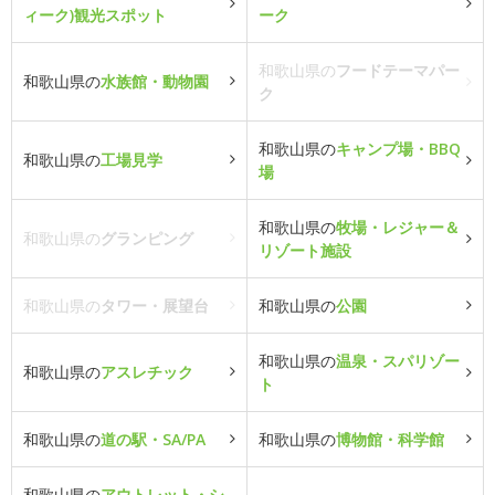
ィーク)観光スポット
ーク
和歌山県の
フードテーマパー
和歌山県の
水族館・動物園
ク
和歌山県の
キャンプ場・BBQ
和歌山県の
工場見学
場
和歌山県の
牧場・レジャー＆
和歌山県の
グランピング
リゾート施設
和歌山県の
タワー・展望台
和歌山県の
公園
和歌山県の
温泉・スパリゾー
和歌山県の
アスレチック
ト
和歌山県の
道の駅・SA/PA
和歌山県の
博物館・科学館
和歌山県の
アウトレット・シ