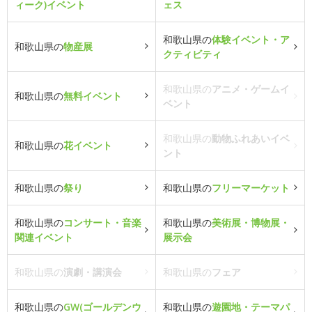
ィーク)イベント
ェス
和歌山県の
体験イベント・ア
和歌山県の
物産展
クティビティ
和歌山県の
アニメ・ゲームイ
和歌山県の
無料イベント
ベント
和歌山県の
動物ふれあいイベ
和歌山県の
花イベント
ント
和歌山県の
祭り
和歌山県の
フリーマーケット
和歌山県の
コンサート・音楽
和歌山県の
美術展・博物展・
関連イベント
展示会
和歌山県の
演劇・講演会
和歌山県の
フェア
和歌山県の
GW(ゴールデンウ
和歌山県の
遊園地・テーマパ