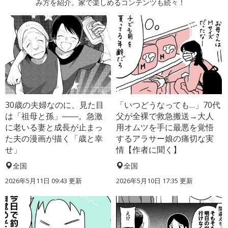
み方を紹介。家で楽しめるコンテンツも続々！
30歳の夫婦なのに、見た目
「いつどうなっても…」70代
は「祖母と孫」――。急激
父が全裸で救急搬送→大人
に老いる妻と成長が止まっ
用オムツを手に最悪を覚悟
た夫の漫画が描く「歳と幸
するアラサー娘の痛切な実
せ」
情【作者に聞く】
全国
全国
2026年5月11日 09:43 更新
2026年5月10日 17:35 更新