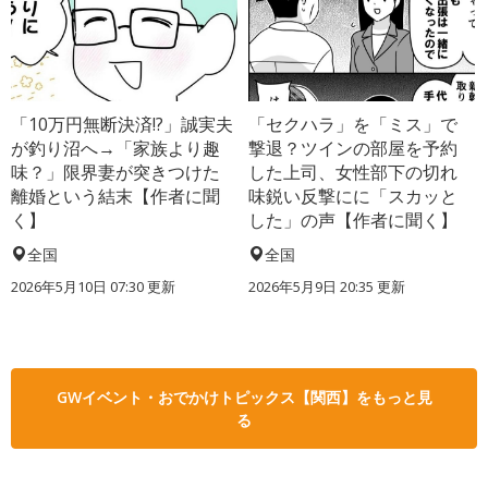
「10万円無断決済!?」誠実夫
「セクハラ」を「ミス」で
が釣り沼へ→「家族より趣
撃退？ツインの部屋を予約
味？」限界妻が突きつけた
した上司、女性部下の切れ
離婚という結末【作者に聞
味鋭い反撃にに「スカッと
く】
した」の声【作者に聞く】
全国
全国
2026年5月10日 07:30 更新
2026年5月9日 20:35 更新
GWイベント・おでかけトピックス【関西】をもっと見
る