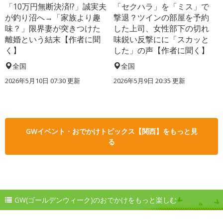
「10万円無断決済!?」誠実夫
「セクハラ」を「ミス」で
が釣り沼へ→「家族より趣
撃退？ツインの部屋を予約
味？」限界妻が突きつけた
した上司、女性部下の切れ
離婚という結末【作者に聞
味鋭い反撃にに「スカッと
く】
した」の声【作者に聞く】
全国
全国
2026年5月10日 07:30 更新
2026年5月9日 20:35 更新
GWイベント・おでかけトピックス【関西】をもっと見
る
GW(ゴールデンウィーク)のおでかけをもっと楽しむ