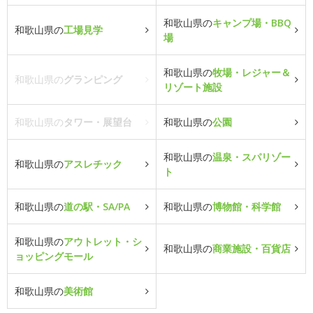
和歌山県の
キャンプ場・BBQ
和歌山県の
工場見学
場
和歌山県の
牧場・レジャー＆
和歌山県の
グランピング
リゾート施設
和歌山県の
タワー・展望台
和歌山県の
公園
和歌山県の
温泉・スパリゾー
和歌山県の
アスレチック
ト
和歌山県の
道の駅・SA/PA
和歌山県の
博物館・科学館
和歌山県の
アウトレット・シ
和歌山県の
商業施設・百貨店
ョッピングモール
和歌山県の
美術館