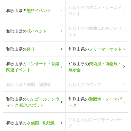
和歌山県の
アニメ・ゲームイ
和歌山県の
無料イベント
ベント
和歌山県の
動物ふれあいイベ
和歌山県の
花イベント
ント
和歌山県の
祭り
和歌山県の
フリーマーケット
和歌山県の
コンサート・音楽
和歌山県の
美術展・博物展・
関連イベント
展示会
和歌山県の
演劇・講演会
和歌山県の
フェア
和歌山県の
GW(ゴールデンウ
和歌山県の
遊園地・テーマパ
ィーク)観光スポット
ーク
和歌山県の
フードテーマパー
和歌山県の
水族館・動物園
ク