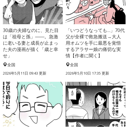
30歳の夫婦なのに、見た目
「いつどうなっても…」70代
は「祖母と孫」――。急激
父が全裸で救急搬送→大人
に老いる妻と成長が止まっ
用オムツを手に最悪を覚悟
た夫の漫画が描く「歳と幸
するアラサー娘の痛切な実
せ」
情【作者に聞く】
全国
全国
2026年5月11日 09:43 更新
2026年5月10日 17:35 更新