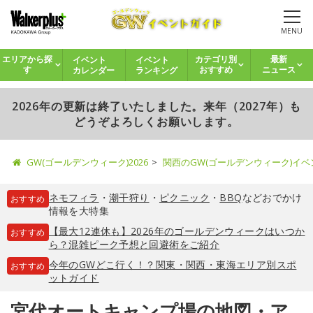
MENU
イベント
イベント
エリアから探
カテゴリ別
最新
カレンダー
ランキング
す
おすすめ
ニュース
2026年の更新は終了いたしました。来年（2027年）も
どうぞよろしくお願いします。
GW(ゴールデンウィーク)2026
関西のGW(ゴールデンウィーク)イ
ネモフィラ
・
潮干狩り
・
ピクニック
・
BBQ
などおでかけ
おすすめ
情報を大特集
【最大12連休も】2026年のゴールデンウィークはいつか
おすすめ
ら？混雑ピーク予想と回避術をご紹介
今年のGWどこ行く！？関東・関西・東海エリア別スポ
おすすめ
ットガイド
宮代オートキャンプ場の地図・ア