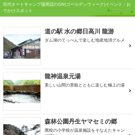
宮代オートキャンプ場周辺のGW(ゴールデンウィーク)イベント・お
でかけスポット
道の駅 水の郷日高川 龍游
ダム湖のてっぺんで楽しむ地産地消グルメ
龍神温泉元湯
美しい山間の景観とともに楽しむ極上の湯
森林公園丹生ヤマセミの郷
廃校の小学校が温泉施設をそなえたキャン