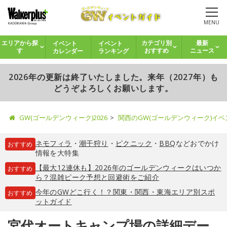
MENU
イベント
イベント
エリアから探
カテゴリ別
最新
カレンダー
ランキング
す
おすすめ
ニュース
2026年の更新は終了いたしました。来年（2027年）も
どうぞよろしくお願いします。
GW(ゴールデンウィーク)2026
関西のGW(ゴールデンウィーク)イ
ネモフィラ
・
潮干狩り
・
ピクニック
・
BBQ
などおでかけ
おすすめ
情報を大特集
【最大12連休も】2026年のゴールデンウィークはいつか
おすすめ
ら？混雑ピーク予想と回避術をご紹介
今年のGWどこ行く！？関東・関西・東海エリア別スポ
おすすめ
ットガイド
宮代オートキャンプ場の詳細デー