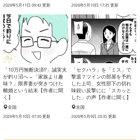
2026年5月11日 09:43 更新
2026年5月10日 17:35 更新
「10万円無断決済!?」誠実夫
「セクハラ」を「ミス」で
が釣り沼へ→「家族より趣
撃退？ツインの部屋を予約
味？」限界妻が突きつけた
した上司、女性部下の切れ
離婚という結末【作者に聞
味鋭い反撃にに「スカッと
く】
した」の声【作者に聞く】
全国
全国
2026年5月10日 07:30 更新
2026年5月9日 20:35 更新