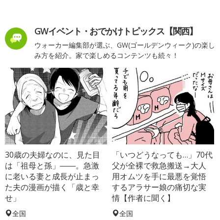
GWイベント・おでかけトピックス【関西】
ウォーカー編集部が選ぶ、GW(ゴールデンウィーク)の楽し
み方を紹介。家で楽しめるコンテンツも続々！
30歳の夫婦なのに、見た目
「いつどうなっても…」70代
は「祖母と孫」――。急激
父が全裸で救急搬送→大人
に老いる妻と成長が止まっ
用オムツを手に最悪を覚悟
た夫の漫画が描く「歳と幸
するアラサー娘の痛切な実
せ」
情【作者に聞く】
全国
全国