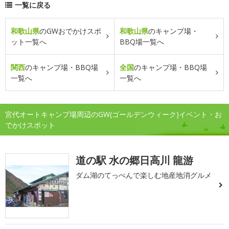
一覧に戻る
和歌山県
のGWおでかけスポ
和歌山県
のキャンプ場・
ット一覧へ
BBQ場一覧へ
関西
のキャンプ場・BBQ場
全国
のキャンプ場・BBQ場
一覧へ
一覧へ
宮代オートキャンプ場周辺のGW(ゴールデンウィーク)イベント・お
でかけスポット
道の駅 水の郷日高川 龍游
ダム湖のてっぺんで楽しむ地産地消グルメ