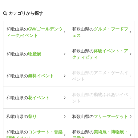
カテゴリから探す
和歌山県の
GW(ゴールデンウ
和歌山県の
グルメ・フードフ
ィーク)イベント
ェス
和歌山県の
体験イベント・ア
和歌山県の
物産展
クティビティ
和歌山県の
アニメ・ゲームイ
和歌山県の
無料イベント
ベント
和歌山県の
動物ふれあいイベ
和歌山県の
花イベント
ント
和歌山県の
祭り
和歌山県の
フリーマーケット
和歌山県の
コンサート・音楽
和歌山県の
美術展・博物展・