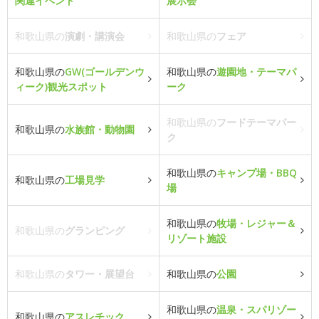
関連イベント
展示会
和歌山県の
演劇・講演会
和歌山県の
フェア
和歌山県の
GW(ゴールデンウ
和歌山県の
遊園地・テーマパ
ィーク)観光スポット
ーク
和歌山県の
フードテーマパー
和歌山県の
水族館・動物園
ク
和歌山県の
キャンプ場・BBQ
和歌山県の
工場見学
場
和歌山県の
牧場・レジャー＆
和歌山県の
グランピング
リゾート施設
和歌山県の
タワー・展望台
和歌山県の
公園
和歌山県の
温泉・スパリゾー
和歌山県の
アスレチック