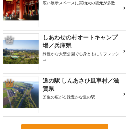
広い展示スペースに実物大の復元が多数
しあわせの村オートキャンプ
2
場／兵庫県
緑豊かな大型公園で心身ともにリフレッシ
ュ
道の駅 しんあさひ風車村／滋
3
賀県
芝生の広がる緑豊かな道の駅