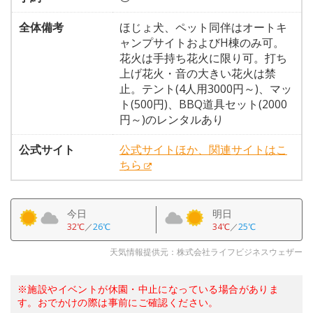
全体備考
ほじょ犬、ペット同伴はオートキ
ャンプサイトおよびH棟のみ可。
花火は手持ち花火に限り可。打ち
上げ花火・音の大きい花火は禁
止。テント(4人用3000円～)、マッ
ト(500円)、BBQ道具セット(2000
円～)のレンタルあり
公式サイト
公式サイトほか、関連サイトはこ
ちら
今日
明日
32℃
／
26℃
34℃
／
25℃
天気情報提供元：株式会社ライフビジネスウェザー
※施設やイベントが休園・中止になっている場合がありま
す。おでかけの際は事前にご確認ください。