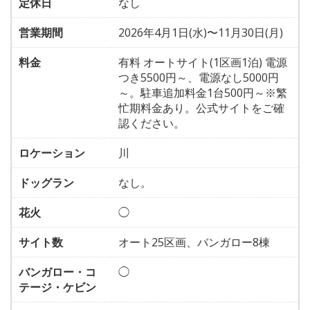
定休日
なし
営業期間
2026年4月1日(水)〜11月30日(月)
料金
有料 オートサイト(1区画1泊) 電源
つき5500円～、電源なし5000円
～。駐車追加料金1台500円～※繁
忙期料金あり。公式サイトをご確
認ください。
ロケーション
川
ドッグラン
なし。
花火
◯
サイト数
オート25区画、バンガロー8棟
バンガロー・コ
◯
テージ・ケビン