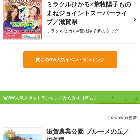
ミラクルひかる×荒牧陽子もの
3
まねジョイントスーパーライ
ブ／滋賀県
ミラクルヒカル×荒牧陽子夢のタッグ！
関西のGW人気イベントランキング
GW人気スポットランキングから探す【関西】
2026/08/08 更新
滋賀農業公園 ブルーメの丘／
1