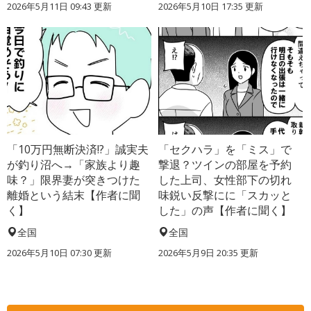
2026年5月11日 09:43 更新
2026年5月10日 17:35 更新
「10万円無断決済!?」誠実夫
「セクハラ」を「ミス」で
が釣り沼へ→「家族より趣
撃退？ツインの部屋を予約
味？」限界妻が突きつけた
した上司、女性部下の切れ
離婚という結末【作者に聞
味鋭い反撃にに「スカッと
く】
した」の声【作者に聞く】
全国
全国
2026年5月10日 07:30 更新
2026年5月9日 20:35 更新