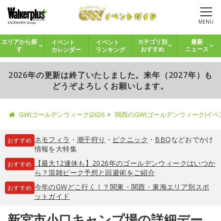
MENU
イベント
イベント
エリアから探
カテゴリ別
最新
カレンダー
ランキング
す
おすすめ
ニュース
2026年の更新は終了いたしました。来年（2027年）も
どうぞよろしくお願いします。
GW(ゴールデンウィーク)2026
関西のGW(ゴールデンウィーク)イ
ネモフィラ
・
潮干狩り
・
ピクニック
・
BBQ
などおでかけ
おすすめ
情報を大特集
【最大12連休も】2026年のゴールデンウィークはいつか
おすすめ
ら？混雑ピーク予想と回避術をご紹介
今年のGWどこ行く！？関東・関西・東海エリア別スポ
おすすめ
ットガイド
新宮市小口キャンプ場の詳細デー