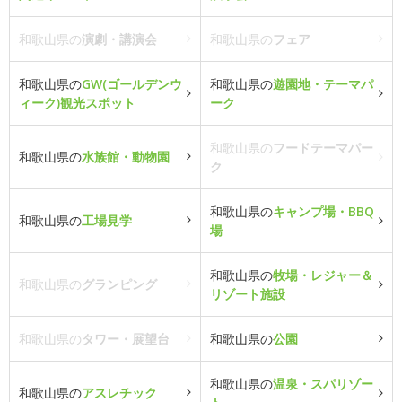
和歌山県の
演劇・講演会
和歌山県の
フェア
和歌山県の
GW(ゴールデンウ
和歌山県の
遊園地・テーマパ
ィーク)観光スポット
ーク
和歌山県の
フードテーマパー
和歌山県の
水族館・動物園
ク
和歌山県の
キャンプ場・BBQ
和歌山県の
工場見学
場
和歌山県の
牧場・レジャー＆
和歌山県の
グランピング
リゾート施設
和歌山県の
タワー・展望台
和歌山県の
公園
和歌山県の
温泉・スパリゾー
和歌山県の
アスレチック