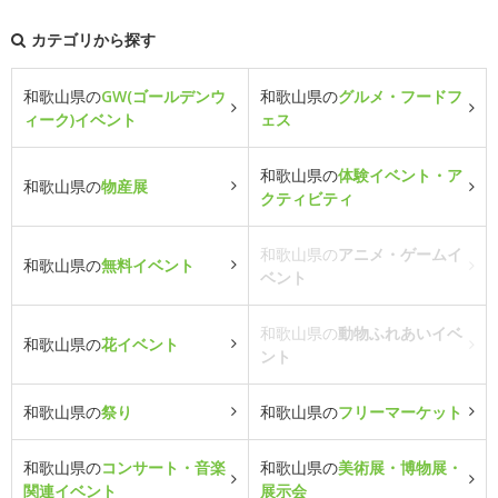
カテゴリから探す
和歌山県の
GW(ゴールデンウ
和歌山県の
グルメ・フードフ
ィーク)イベント
ェス
和歌山県の
体験イベント・ア
和歌山県の
物産展
クティビティ
和歌山県の
アニメ・ゲームイ
和歌山県の
無料イベント
ベント
和歌山県の
動物ふれあいイベ
和歌山県の
花イベント
ント
和歌山県の
祭り
和歌山県の
フリーマーケット
和歌山県の
コンサート・音楽
和歌山県の
美術展・博物展・
関連イベント
展示会