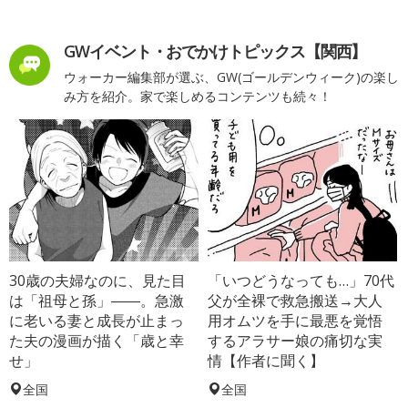
GWイベント・おでかけトピックス【関西】
ウォーカー編集部が選ぶ、GW(ゴールデンウィーク)の楽し
み方を紹介。家で楽しめるコンテンツも続々！
30歳の夫婦なのに、見た目
「いつどうなっても…」70代
は「祖母と孫」――。急激
父が全裸で救急搬送→大人
に老いる妻と成長が止まっ
用オムツを手に最悪を覚悟
た夫の漫画が描く「歳と幸
するアラサー娘の痛切な実
せ」
情【作者に聞く】
全国
全国