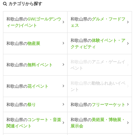
カテゴリから探す
和歌山県の
GW(ゴールデンウ
和歌山県の
グルメ・フードフ
ィーク)イベント
ェス
和歌山県の
体験イベント・ア
和歌山県の
物産展
クティビティ
和歌山県の
アニメ・ゲームイ
和歌山県の
無料イベント
ベント
和歌山県の
動物ふれあいイベ
和歌山県の
花イベント
ント
和歌山県の
祭り
和歌山県の
フリーマーケット
和歌山県の
コンサート・音楽
和歌山県の
美術展・博物展・
関連イベント
展示会