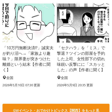
「10万円無断決済!?」誠実夫
「セクハラ」を「ミス」で
が釣り沼へ→「家族より趣
撃退？ツインの部屋を予約
味？」限界妻が突きつけた
した上司、女性部下の切れ
離婚という結末【作者に聞
味鋭い反撃にに「スカッと
く】
した」の声【作者に聞く】
全国
全国
2026年5月10日 07:30 更新
2026年5月9日 20:35 更新
GWイベント・おでかけトピックス【関西】をもっと見