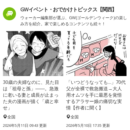
GWイベント・おでかけトピックス【関西】
ウォーカー編集部が選ぶ、GW(ゴールデンウィーク)の楽し
み方を紹介。家で楽しめるコンテンツも続々！
30歳の夫婦なのに、見た目
「いつどうなっても…」70代
は「祖母と孫」――。急激
父が全裸で救急搬送→大人
に老いる妻と成長が止まっ
用オムツを手に最悪を覚悟
た夫の漫画が描く「歳と幸
するアラサー娘の痛切な実
せ」
情【作者に聞く】
全国
全国
2026年5月11日 09:43 更新
2026年5月10日 17:35 更新