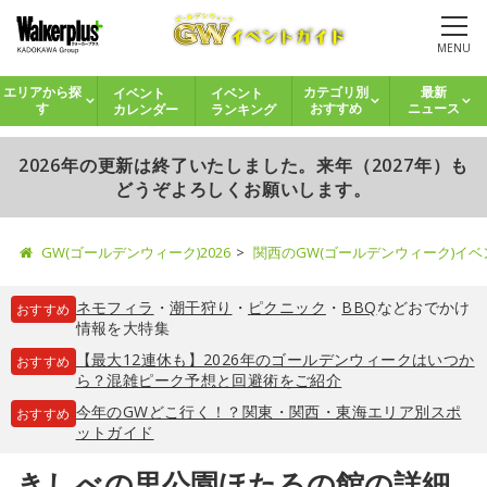
MENU
イベント
イベント
エリアから探
カテゴリ別
最新
カレンダー
ランキング
す
おすすめ
ニュース
2026年の更新は終了いたしました。来年（2027年）も
どうぞよろしくお願いします。
GW(ゴールデンウィーク)2026
関西のGW(ゴールデンウィーク)イ
ネモフィラ
・
潮干狩り
・
ピクニック
・
BBQ
などおでかけ
おすすめ
情報を大特集
【最大12連休も】2026年のゴールデンウィークはいつか
おすすめ
ら？混雑ピーク予想と回避術をご紹介
今年のGWどこ行く！？関東・関西・東海エリア別スポ
おすすめ
ットガイド
きしべの里公園ほたるの館の詳細