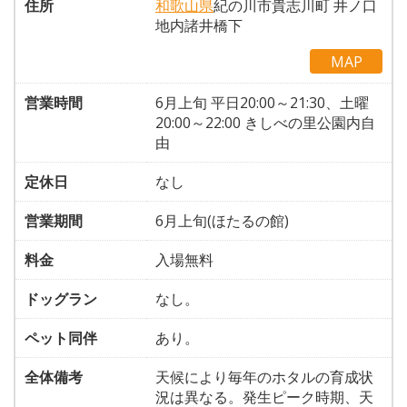
住所
和歌山県
紀の川市貴志川町 井ノ口
地内諸井橋下
MAP
営業時間
6月上旬 平日20:00～21:30、土曜
20:00～22:00 きしべの里公園内自
由
定休日
なし
営業期間
6月上旬(ほたるの館)
料金
入場無料
ドッグラン
なし。
ペット同伴
あり。
全体備考
天候により毎年のホタルの育成状
況は異なる。発生ピーク時期、天