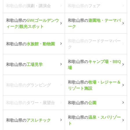
和歌山県の
演劇・講演会
和歌山県の
フェア
和歌山県の
GW(ゴールデンウ
和歌山県の
遊園地・テーマパ
ィーク)観光スポット
ーク
和歌山県の
フードテーマパー
和歌山県の
水族館・動物園
ク
和歌山県の
キャンプ場・BBQ
和歌山県の
工場見学
場
和歌山県の
牧場・レジャー＆
和歌山県の
グランピング
リゾート施設
和歌山県の
タワー・展望台
和歌山県の
公園
和歌山県の
温泉・スパリゾー
和歌山県の
アスレチック
ト