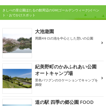
きしべの里公園ほたるの館周辺のGW(ゴールデンウィーク)イベン
ト・おでかけスポット
大池遊園
周囲4キロの池を中心とした憩いの公園
紀美野町のかみふれあい公園
オートキャンプ場
景色バツグンのロケーションでキャンプを
満喫
道の駅 四季の郷公園 FOOD