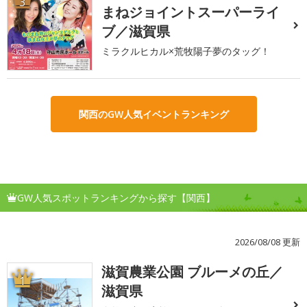
3
まねジョイントスーパーライ
ブ／滋賀県
ミラクルヒカル×荒牧陽子夢のタッグ！
関西のGW人気イベントランキング
GW人気スポットランキングから探す【関西】
2026/08/08 更新
滋賀農業公園 ブルーメの丘／
1
滋賀県