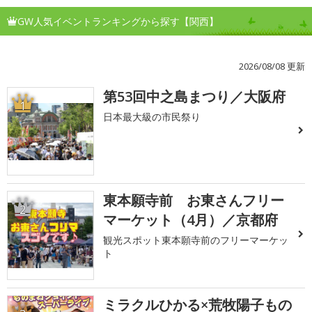
GW人気イベントランキングから探す【関西】
2026/08/08 更新
第53回中之島まつり／大阪府
1
日本最大級の市民祭り
東本願寺前 お東さんフリー
2
マーケット（4月）／京都府
観光スポット東本願寺前のフリーマーケッ
ト
ミラクルひかる×荒牧陽子もの