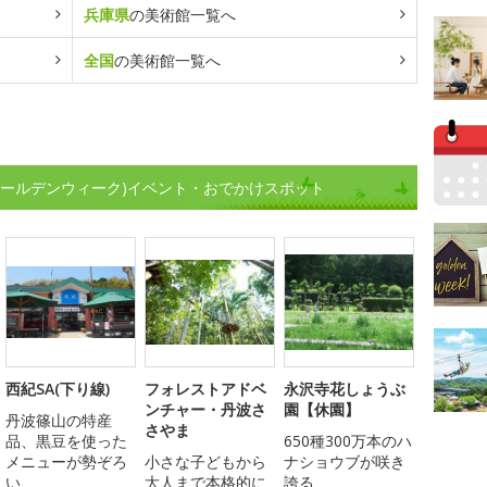
兵庫県
の美術館一覧へ
全国
の美術館一覧へ
ゴールデンウィーク)イベント・おでかけスポット
西紀SA(下り線)
フォレストアドベ
永沢寺花しょうぶ
ンチャー・丹波さ
園【休園】
丹波篠山の特産
さやま
品、黒豆を使った
650種300万本のハ
メニューが勢ぞろ
小さな子どもから
ナショウブが咲き
い
大人まで本格的に
誇る