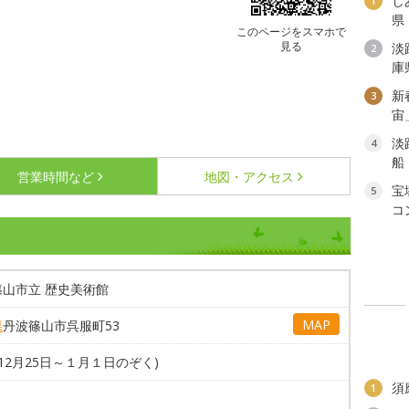
し
1
県
このページをスマホで
見る
淡
2
庫
新
3
宙
淡
4
船
営業時間など
地図・アクセス
宝
5
コ
タ
篠山市立 歴史美術館
MAP
県
丹波篠山市呉服町53
(12月25日～１月１日のぞく)
須
1