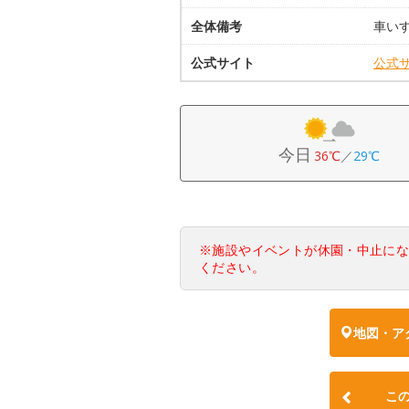
全体備考
車いす
公式サイト
公式
今日
36℃
／
29℃
※施設やイベントが休園・中止に
ください。
地図・ア
こ