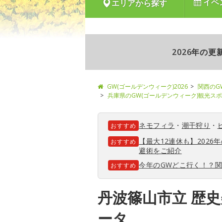
イベ
エリアから探す
2026年の
GW(ゴールデンウィーク)2026
関西のG
兵庫県のGW(ゴールデンウィーク)観光ス
ネモフィラ
・
潮干狩り
・
おすすめ
【最大12連休も】202
おすすめ
避術をご紹介
今年のGWどこ行く！？
おすすめ
丹波篠山市立 歴
ータ