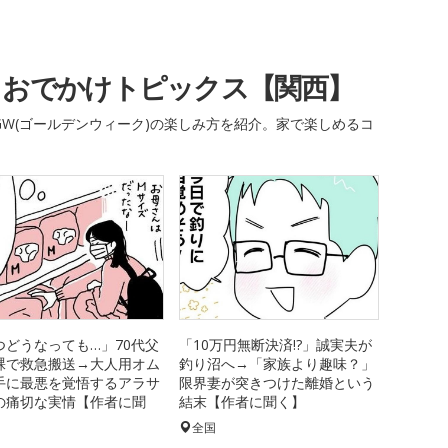
・おでかけトピックス【関西】
W(ゴールデンウィーク)の楽しみ方を紹介。家で楽しめるコ
つどうなっても…」70代父
「10万円無断決済!?」誠実夫が
裸で救急搬送→大人用オム
釣り沼へ→「家族より趣味？」
手に最悪を覚悟するアラサ
限界妻が突きつけた離婚という
の痛切な実情【作者に聞
結末【作者に聞く】
全国
国