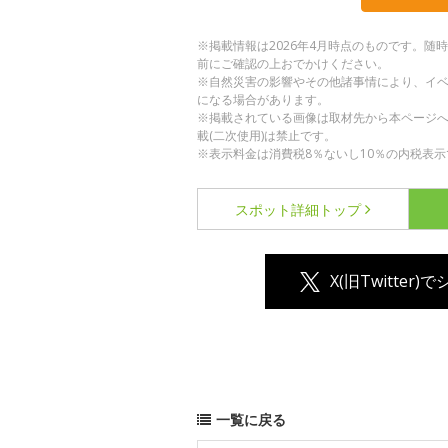
※掲載情報は2026年4月時点のものです。
前にご確認の上おでかけください。
※自然災害の影響やその他諸事情により、イ
になる場合があります。
※掲載されている画像は取材先から本ページ
載(二次使用)は禁止です。
※表示料金は消費税8％ないし10％の内税表示
スポット詳細
トップ
X(旧Twitter)
一覧に戻る