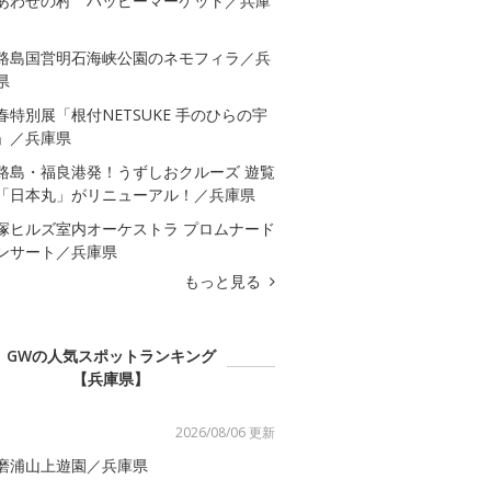
あわせの村 ハッピーマーケット／兵庫
路島国営明石海峡公園のネモフィラ／兵
県
春特別展「根付NETSUKE 手のひらの宇
」／兵庫県
路島・福良港発！うずしおクルーズ 遊覧
「日本丸」がリニューアル！／兵庫県
塚ヒルズ室内オーケストラ プロムナード
ンサート／兵庫県
もっと見る
GWの人気スポットランキング
【兵庫県】
2026/08/06 更新
磨浦山上遊園／兵庫県