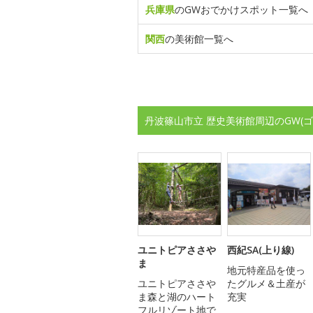
兵庫県
のGWおでかけスポット一覧へ
関西
の美術館一覧へ
丹波篠山市立 歴史美術館周辺のGW(
ユニトピアささや
西紀SA(上り線)
ま
地元特産品を使っ
ユニトピアささや
たグルメ＆土産が
ま森と湖のハート
充実
フルリゾート地で