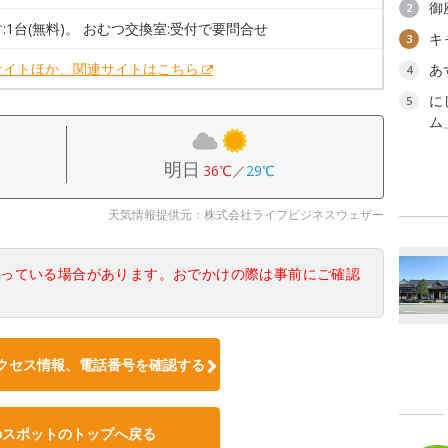
御
2
:1台(無料)。 おむつ交換室:受付で要問合せ
キ
3
サイトほか、関連サイトはこちら
あ
4
に
5
ム
明日
36℃
／
29℃
天気情報提供元：株式会社ライフビジネスウェザー
なっている場合があります。おでかけの際は事前にご確認
クセス情報、電話番号を確認する
のスポットのトップへ戻る