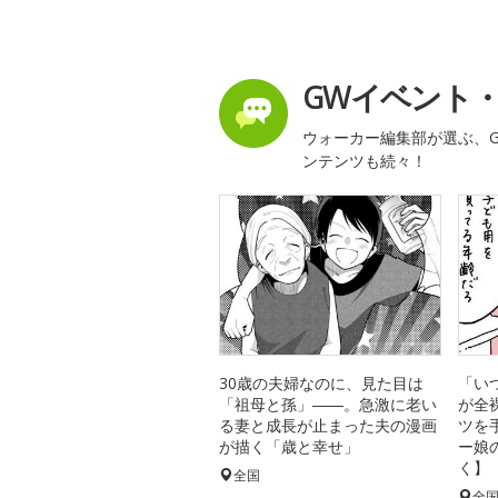
GWイベント
ウォーカー編集部が選ぶ、G
ンテンツも続々！
30歳の夫婦なのに、見た目は
「い
「祖母と孫」――。急激に老い
が全
る妻と成長が止まった夫の漫画
ツを
が描く「歳と幸せ」
ー娘
く】
全国
全