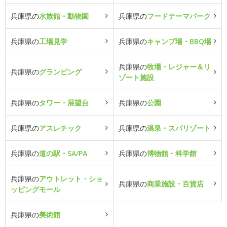
兵庫県の
水族館・動物園
兵庫県の
フードテーマパーク
兵庫県の
工場見学
兵庫県の
キャンプ場・BBQ場
兵庫県の
牧場・レジャー＆リ
兵庫県の
グランピング
ゾート施設
兵庫県の
タワー・展望台
兵庫県の
公園
兵庫県の
アスレチック
兵庫県の
温泉・スパリゾート
兵庫県の
道の駅・SA/PA
兵庫県の
博物館・科学館
兵庫県の
アウトレット・ショ
兵庫県の
商業施設・百貨店
ッピングモール
兵庫県の
美術館