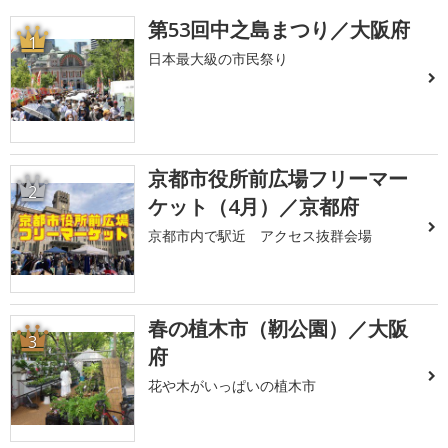
第53回中之島まつり／大阪府
1
日本最大級の市民祭り
京都市役所前広場フリーマー
2
ケット（4月）／京都府
京都市内で駅近 アクセス抜群会場
春の植木市（靭公園）／大阪
3
府
花や木がいっぱいの植木市