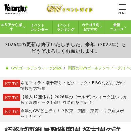
MENU
イベント
イベント
エリアから探
カテゴリ別
最新
カレンダー
ランキング
す
おすすめ
ニュース
2026年の更新は終了いたしました。来年（2027年）も
どうぞよろしくお願いします。
GW(ゴールデンウィーク)2026
関西のGW(ゴールデンウィーク)イ
ネモフィラ
・
潮干狩り
・
ピクニック
・
BBQ
などおでかけ
おすすめ
情報を大特集
【最大12連休も】2026年のゴールデンウィークはいつか
おすすめ
ら？混雑ピーク予想と回避術をご紹介
今年のGWどこ行く！？関東・関西・東海エリア別スポ
おすすめ
ットガイド
姫路城西御屋敷跡庭園 好古園の詳