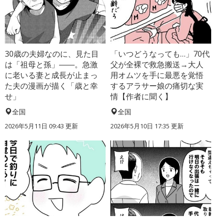
30歳の夫婦なのに、見た目
「いつどうなっても…」70代
は「祖母と孫」――。急激
父が全裸で救急搬送→大人
に老いる妻と成長が止まっ
用オムツを手に最悪を覚悟
た夫の漫画が描く「歳と幸
するアラサー娘の痛切な実
せ」
情【作者に聞く】
全国
全国
2026年5月11日 09:43 更新
2026年5月10日 17:35 更新