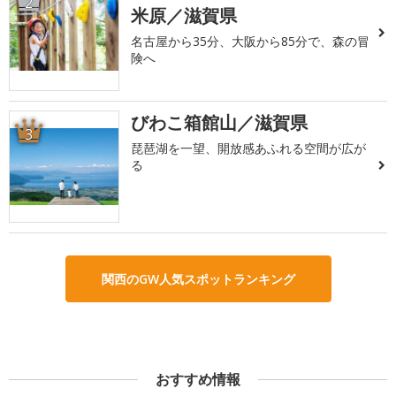
2
米原／滋賀県
名古屋から35分、大阪から85分で、森の冒
険へ
びわこ箱館山／滋賀県
3
琵琶湖を一望、開放感あふれる空間が広が
る
関西のGW人気スポットランキング
おすすめ情報