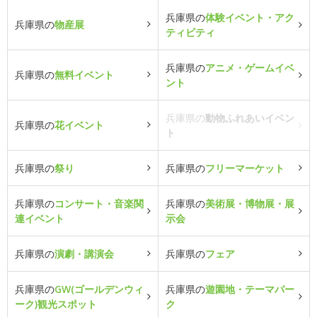
兵庫県の
体験イベント・アク
兵庫県の
物産展
ティビティ
兵庫県の
アニメ・ゲームイベ
兵庫県の
無料イベント
ント
兵庫県の
動物ふれあいイベン
兵庫県の
花イベント
ト
兵庫県の
祭り
兵庫県の
フリーマーケット
兵庫県の
コンサート・音楽関
兵庫県の
美術展・博物展・展
連イベント
示会
兵庫県の
演劇・講演会
兵庫県の
フェア
兵庫県の
GW(ゴールデンウィ
兵庫県の
遊園地・テーマパー
ーク)観光スポット
ク