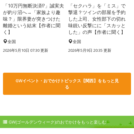
「10万円無断決済!?」誠実夫
「セクハラ」を「ミス」で
が釣り沼へ→「家族より趣
撃退？ツインの部屋を予約
味？」限界妻が突きつけた
した上司、女性部下の切れ
離婚という結末【作者に聞
味鋭い反撃にに「スカッと
く】
した」の声【作者に聞く】
全国
全国
2026年5月10日 07:30 更新
2026年5月9日 20:35 更新
GWイベント・おでかけトピックス【関西】をもっと見
る
GW(ゴールデンウィーク)のおでかけをもっと楽しむ