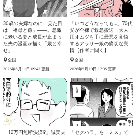
30歳の夫婦なのに、見た目
「いつどうなっても…」70代
は「祖母と孫」――。急激
父が全裸で救急搬送→大人
に老いる妻と成長が止まっ
用オムツを手に最悪を覚悟
た夫の漫画が描く「歳と幸
するアラサー娘の痛切な実
せ」
情【作者に聞く】
全国
全国
2026年5月11日 09:43 更新
2026年5月10日 17:35 更新
「10万円無断決済!?」誠実夫
「セクハラ」を「ミス」で