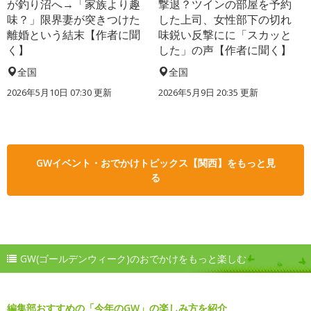
が釣り沼へ→「家族より趣
撃退？ツインの部屋を予約
味？」限界妻が突きつけた
した上司、女性部下の切れ
離婚という結末【作者に聞
味鋭い反撃にに「スカッと
く】
した」の声【作者に聞く】
全国
全国
2026年5月10日 07:30 更新
2026年5月9日 20:35 更新
GWイベント・おでかけトピックス【関西】をもっと見
る
GW(ゴールデンウィーク)のおでかけをもっと楽しむ
編集部おすすめの「今年のGW」の楽しみ方を紹介