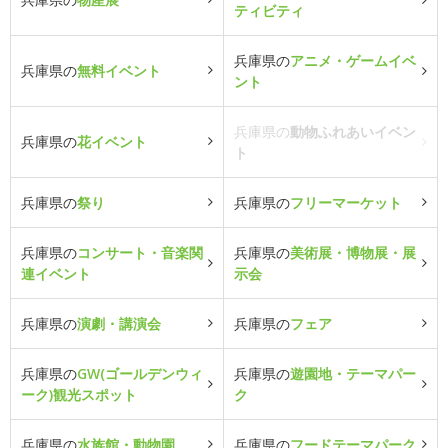
ティビティ
兵庫県の
アニメ・ゲームイベ
兵庫県の
無料イベント
ント
兵庫県の
動物ふれあいイベン
兵庫県の
花イベント
ト
兵庫県の
祭り
兵庫県の
フリーマーケット
兵庫県の
コンサート・音楽関
兵庫県の
美術展・博物展・展
連イベント
示会
兵庫県の
演劇・講演会
兵庫県の
フェア
兵庫県の
GW(ゴールデンウィ
兵庫県の
遊園地・テーマパー
ーク)観光スポット
ク
兵庫県の
水族館・動物園
兵庫県の
フードテーマパーク