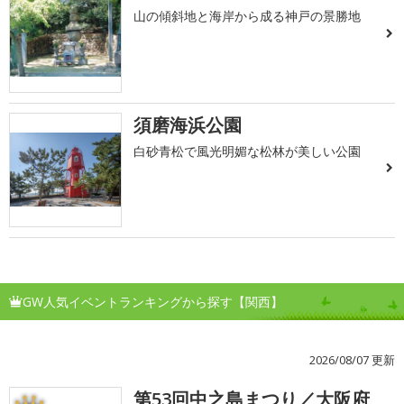
山の傾斜地と海岸から成る神戸の景勝地
須磨海浜公園
白砂青松で風光明媚な松林が美しい公園
GW人気イベントランキングから探す【関西】
2026/08/07 更新
第53回中之島まつり／大阪府