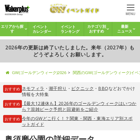
MENU
イベント
イベント
エリアから探
カテゴリ別
最新
カレンダー
ランキング
す
おすすめ
ニュース
2026年の更新は終了いたしました。来年（2027年）も
どうぞよろしくお願いします。
GW(ゴールデンウィーク)2026
関西のGW(ゴールデンウィーク)イ
ネモフィラ
・
潮干狩り
・
ピクニック
・
BBQ
などおでかけ
おすすめ
情報を大特集
【最大12連休も】2026年のゴールデンウィークはいつか
おすすめ
ら？混雑ピーク予想と回避術をご紹介
今年のGWどこ行く！？関東・関西・東海エリア別スポ
おすすめ
ットガイド
奥須磨公園の詳細データ