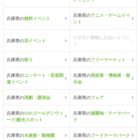
兵庫県の
アニメ・ゲームイベ
兵庫県の
無料イベント
ント
兵庫県の
動物ふれあいイベン
兵庫県の
花イベント
ト
兵庫県の
祭り
兵庫県の
フリーマーケット
兵庫県の
コンサート・音楽関
兵庫県の
美術展・博物展・展
連イベント
示会
兵庫県の
演劇・講演会
兵庫県の
フェア
兵庫県の
GW(ゴールデンウィ
兵庫県の
遊園地・テーマパー
ーク)観光スポット
ク
兵庫県の
水族館・動物園
兵庫県の
フードテーマパーク