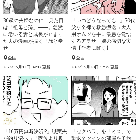
30歳の夫婦なのに、見た目
「いつどうなっても…」70代
は「祖母と孫」――。急激
父が全裸で救急搬送→大人
に老いる妻と成長が止まっ
用オムツを手に最悪を覚悟
た夫の漫画が描く「歳と幸
するアラサー娘の痛切な実
せ」
情【作者に聞く】
全国
全国
2026年5月11日 09:43 更新
2026年5月10日 17:35 更新
「10万円無断決済!?」誠実夫
「セクハラ」を「ミス」で
が釣り沼へ→「家族より趣
撃退？ツインの部屋を予約