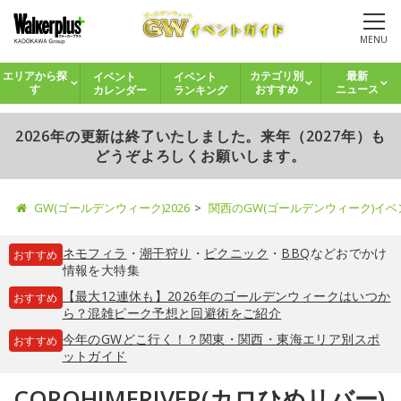
MENU
イベント
イベント
エリアから探
カテゴリ別
最新
カレンダー
ランキング
す
おすすめ
ニュース
2026年の更新は終了いたしました。来年（2027年）も
どうぞよろしくお願いします。
GW(ゴールデンウィーク)2026
関西のGW(ゴールデンウィーク)イ
ネモフィラ
・
潮干狩り
・
ピクニック
・
BBQ
などおでかけ
おすすめ
情報を大特集
【最大12連休も】2026年のゴールデンウィークはいつか
おすすめ
ら？混雑ピーク予想と回避術をご紹介
今年のGWどこ行く！？関東・関西・東海エリア別スポ
おすすめ
ットガイド
COROHIMERIVER(カロひめリバー)