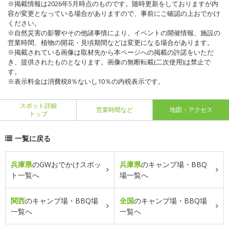
※掲載情報は2026年5月時点のものです。随時更新をしておりますが内
容が変更となっている場合がありますので、事前にご確認の上おでかけ
ください。
※自然災害の影響やその他諸事情により、イベントの開催情報、施設の
営業時間、植物の開花・見頃期間などは変更になる場合があります。
※掲載されている画像は取材先から本ページへの掲載の許諾をいただ
き、提供されたものとなります。画像の無断転載(二次使用)は禁止で
す。
※表示料金は消費税8％ないし10％の内税表示です。
スポット詳細
営業時間など
地図・アクセス
トップ
一覧に戻る
兵庫県
のGWおでかけスポッ
兵庫県
のキャンプ場・BBQ
ト一覧へ
場一覧へ
関西
のキャンプ場・BBQ場
全国
のキャンプ場・BBQ場
一覧へ
一覧へ