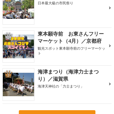
日本最大級の市民祭り
東本願寺前 お東さんフリー
2
マーケット（4月）／京都府
観光スポット東本願寺前のフリーマーケッ
ト
海津まつり（海津力士まつ
3
り）／滋賀県
海津天神社の「力士まつり」