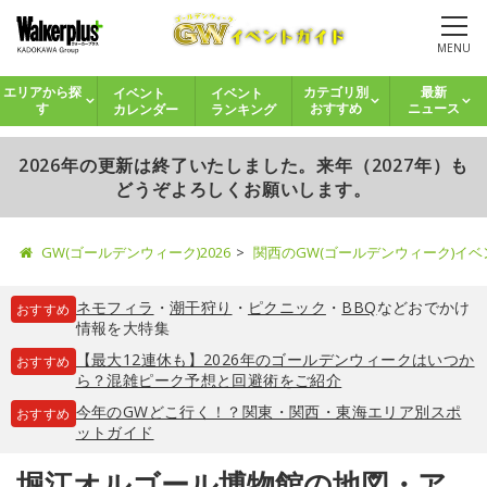
MENU
イベント
イベント
エリアから探
カテゴリ別
最新
カレンダー
ランキング
す
おすすめ
ニュース
2026年の更新は終了いたしました。来年（2027年）も
どうぞよろしくお願いします。
GW(ゴールデンウィーク)2026
関西のGW(ゴールデンウィーク)イ
ネモフィラ
・
潮干狩り
・
ピクニック
・
BBQ
などおでかけ
おすすめ
情報を大特集
【最大12連休も】2026年のゴールデンウィークはいつか
おすすめ
ら？混雑ピーク予想と回避術をご紹介
今年のGWどこ行く！？関東・関西・東海エリア別スポ
おすすめ
ットガイド
堀江オルゴール博物館の地図・ア