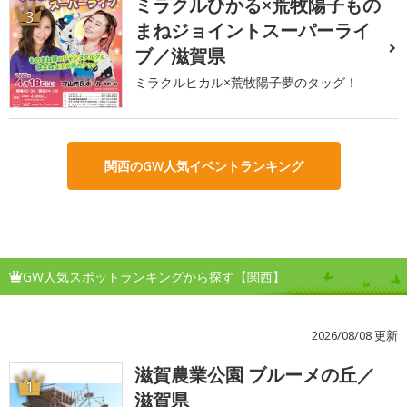
ミラクルひかる×荒牧陽子もの
3
まねジョイントスーパーライ
ブ／滋賀県
ミラクルヒカル×荒牧陽子夢のタッグ！
関西のGW人気イベントランキング
GW人気スポットランキングから探す【関西】
2026/08/08 更新
滋賀農業公園 ブルーメの丘／
1
滋賀県