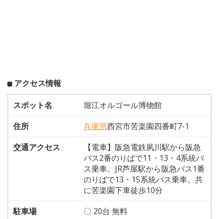
アクセス情報
スポット名
堀江オルゴール博物館
住所
兵庫県
西宮市苦楽園四番町7-1
交通アクセス
【電車】阪急電鉄夙川駅から阪急
バス2番のりばで11・13・4系統バ
ス乗車。JR芦屋駅から阪急バス1番
のりばで13・15系統バス乗車。共
に苦楽園下車徒歩10分
駐車場
〇 20台 無料