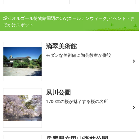
堀江オルゴール博物館周辺のGW(ゴールデンウィーク)イベント・お
でかけスポット
滴翠美術館
モダンな美術館に陶芸教室が併設
夙川公園
1700本の桜が魅了する桜の名所
兵庫県立甲山森林公園