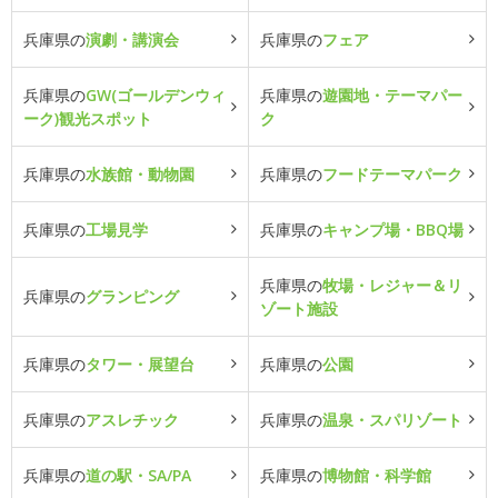
兵庫県の
演劇・講演会
兵庫県の
フェア
兵庫県の
GW(ゴールデンウィ
兵庫県の
遊園地・テーマパー
ーク)観光スポット
ク
兵庫県の
水族館・動物園
兵庫県の
フードテーマパーク
兵庫県の
工場見学
兵庫県の
キャンプ場・BBQ場
兵庫県の
牧場・レジャー＆リ
兵庫県の
グランピング
ゾート施設
兵庫県の
タワー・展望台
兵庫県の
公園
兵庫県の
アスレチック
兵庫県の
温泉・スパリゾート
兵庫県の
道の駅・SA/PA
兵庫県の
博物館・科学館