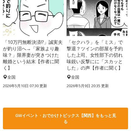
「10万円無断決済!?」誠実夫
「セクハラ」を「ミス」で
が釣り沼へ→「家族より趣
撃退？ツインの部屋を予約
味？」限界妻が突きつけた
した上司、女性部下の切れ
離婚という結末【作者に聞
味鋭い反撃にに「スカッと
く】
した」の声【作者に聞く】
全国
全国
2026年5月10日 07:30 更新
2026年5月9日 20:35 更新
GWイベント・おでかけトピックス【関西】をもっと見
る