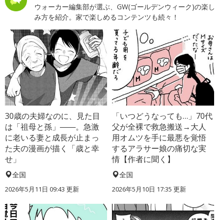
ウォーカー編集部が選ぶ、GW(ゴールデンウィーク)の楽し
み方を紹介。家で楽しめるコンテンツも続々！
30歳の夫婦なのに、見た目
「いつどうなっても…」70代
は「祖母と孫」――。急激
父が全裸で救急搬送→大人
に老いる妻と成長が止まっ
用オムツを手に最悪を覚悟
た夫の漫画が描く「歳と幸
するアラサー娘の痛切な実
せ」
情【作者に聞く】
全国
全国
2026年5月11日 09:43 更新
2026年5月10日 17:35 更新