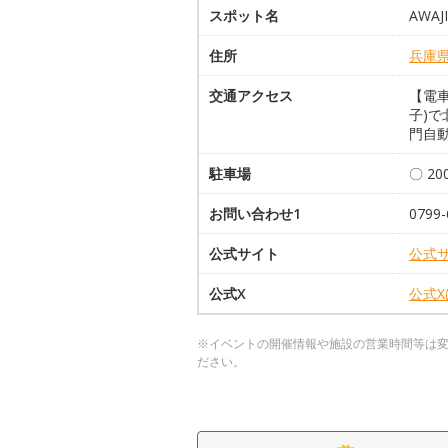
スポット名
AWA
住所
兵庫
交通アクセス
【電
子)
門自動
駐車場
〇 2
お問い合わせ1
0799-
公式サイト
公式
公式X
公式
※イベントの開催情報や施設の営業時間等は
ださい。