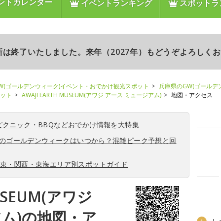
ントカレンダー
イベントランキング
スポットラ
更新は終了いたしました。来年（2027年）もどうぞよろしく
W(ゴールデンウィーク)イベント・おでかけ観光スポット
兵庫県のGW(ゴールデ
ポット
AWAJI EARTH MUSEUM(アワジ アース ミュージアム)
地図・アクセス
ピクニック
・
BBQ
などおでかけ情報を大特集
6年のゴールデンウィークはいつから？混雑ピーク予想と回
関東・関西・東海エリア別スポットガイド
MUSEUM(アワジ
アム)の地図・ア