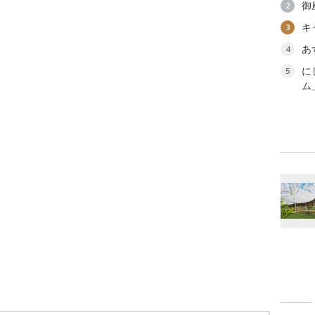
御
2
キ
3
あ
4
に
5
ム