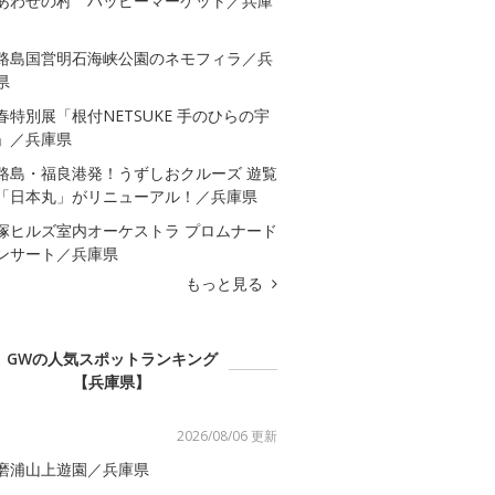
あわせの村 ハッピーマーケット／兵庫
路島国営明石海峡公園のネモフィラ／兵
県
春特別展「根付NETSUKE 手のひらの宇
」／兵庫県
路島・福良港発！うずしおクルーズ 遊覧
「日本丸」がリニューアル！／兵庫県
塚ヒルズ室内オーケストラ プロムナード
ンサート／兵庫県
もっと見る
GWの人気スポットランキング
【兵庫県】
2026/08/06 更新
磨浦山上遊園／兵庫県