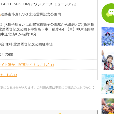
JI EARTH MUSEUM(アワジ アース ミュージアム)
県
淡路市小倉173-3 北淡震災記念公園内
車】JR舞子駅または山陽電鉄舞子公園駅から高速バス(高速舞
で北淡震災記念公園下停留所下車、徒歩4分 【車】神戸淡路鳴
車道北淡ICから約10分
00台 無料 北淡震災記念公園駐車場
64-7088
サイトほか、関連サイトはこちら
Xはこちら
変更になる場合があります。ご利用の際は事前にご確認の上おでかけく