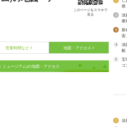
し
1
県
このページをスマホで
見る
淡
2
庫
新
3
宙
淡
4
営業時間など
地図・アクセス
船
宝
5
コ
 アース ミュージアム)の地図・アクセス
須
1