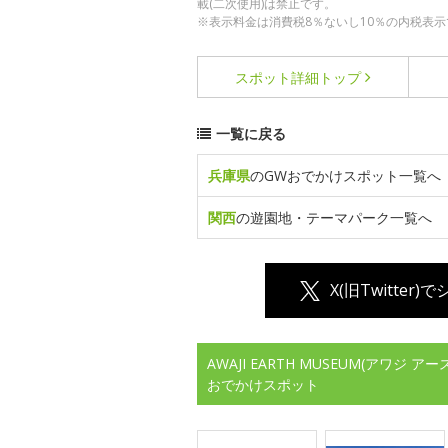
載(二次使用)は禁止です。
※表示料金は消費税8％ないし10％の内税表示
スポット詳細
トップ
一覧に戻る
兵庫県
のGWおでかけスポット一覧へ
関西
の遊園地・テーマパーク一覧へ
X(旧Twitter)
AWAJI EARTH MUSEUM(アワ
おでかけスポット