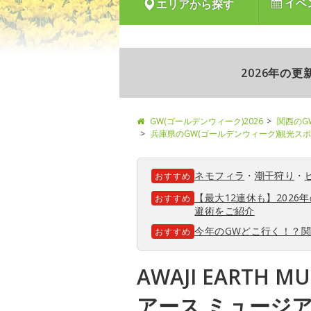
イベ
エリアから探す
2026年の
GW(ゴールデンウィーク)2026
関西のG
兵庫県のGW(ゴールデンウィーク)観光ス
ネモフィラ
・
潮干狩り
・
おすすめ
【最大12連休も】202
おすすめ
避術をご紹介
今年のGWどこ行く！？
おすすめ
AWAJI EARTH 
アース ミュージ