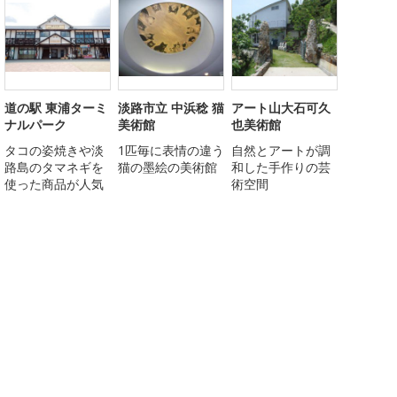
道の駅 東浦ターミ
淡路市立 中浜稔 猫
アート山大石可久
ナルパーク
美術館
也美術館
タコの姿焼きや淡
1匹毎に表情の違う
自然とアートが調
路島のタマネギを
猫の墨絵の美術館
和した手作りの芸
使った商品が人気
術空間