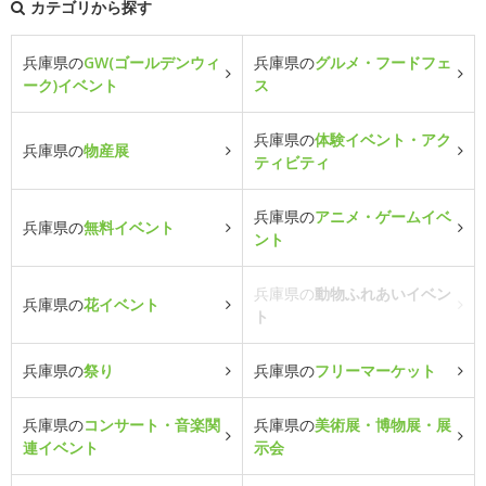
カテゴリから探す
兵庫県の
GW(ゴールデンウィ
兵庫県の
グルメ・フードフェ
ーク)イベント
ス
兵庫県の
体験イベント・アク
兵庫県の
物産展
ティビティ
兵庫県の
アニメ・ゲームイベ
兵庫県の
無料イベント
ント
兵庫県の
動物ふれあいイベン
兵庫県の
花イベント
ト
兵庫県の
祭り
兵庫県の
フリーマーケット
兵庫県の
コンサート・音楽関
兵庫県の
美術展・博物展・展
連イベント
示会