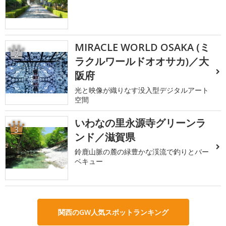
MIRACLE WORLD OSAKA (ミ
2
ラクルワールドオオサカ)／大
阪府
光と映像が織りなす没入型デジタルアート
空間
いわなの里永源寺グリーンラ
3
ンド／滋賀県
鈴鹿山脈の麓の緑豊かな渓流で釣りとバー
ベキュー
関西のGW人気スポットランキング