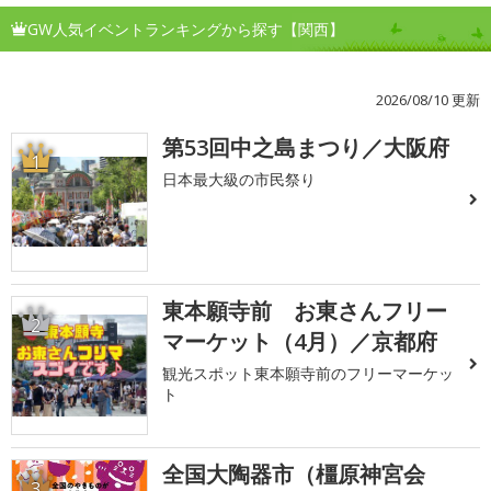
GW人気イベントランキングから探す【関西】
2026/08/10 更新
第53回中之島まつり／大阪府
1
日本最大級の市民祭り
東本願寺前 お東さんフリー
2
マーケット（4月）／京都府
観光スポット東本願寺前のフリーマーケッ
ト
全国大陶器市（橿原神宮会
3