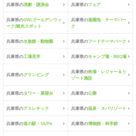
兵庫県の
演劇・講演会
兵庫県の
フェア
兵庫県の
GW(ゴールデンウィ
兵庫県の
遊園地・テーマパー
ーク)観光スポット
ク
兵庫県の
水族館・動物園
兵庫県の
フードテーマパーク
兵庫県の
工場見学
兵庫県の
キャンプ場・BBQ場
兵庫県の
牧場・レジャー＆リ
兵庫県の
グランピング
ゾート施設
兵庫県の
タワー・展望台
兵庫県の
公園
兵庫県の
アスレチック
兵庫県の
温泉・スパリゾート
兵庫県の
道の駅・SA/PA
兵庫県の
博物館・科学館