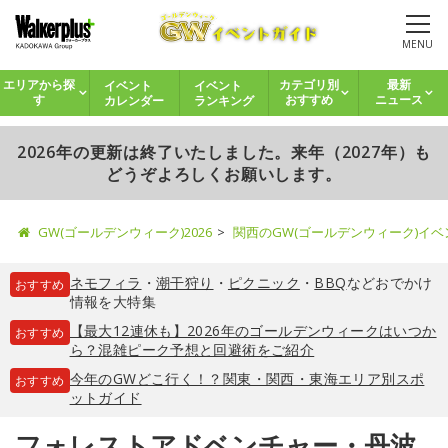
MENU
イベント
イベント
エリアから探
カテゴリ別
最新
カレンダー
ランキング
す
おすすめ
ニュース
2026年の更新は終了いたしました。来年（2027年）も
どうぞよろしくお願いします。
GW(ゴールデンウィーク)2026
関西のGW(ゴールデンウィーク)イ
ネモフィラ
・
潮干狩り
・
ピクニック
・
BBQ
などおでかけ
おすすめ
情報を大特集
【最大12連休も】2026年のゴールデンウィークはいつか
おすすめ
ら？混雑ピーク予想と回避術をご紹介
今年のGWどこ行く！？関東・関西・東海エリア別スポ
おすすめ
ットガイド
フォレストアドベンチャー・丹波