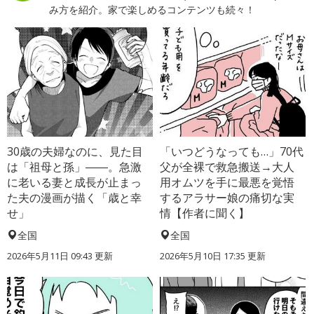
み方を紹介。家で楽しめるコンテンツも続々！
30歳の夫婦なのに、見た目
「いつどうなっても…」70代
は「祖母と孫」――。急激
父が全裸で救急搬送→大人
に老いる妻と成長が止まっ
用オムツを手に最悪を覚悟
た夫の漫画が描く「歳と幸
するアラサー娘の痛切な実
せ」
情【作者に聞く】
全国
全国
2026年5月11日 09:43 更新
2026年5月10日 17:35 更新