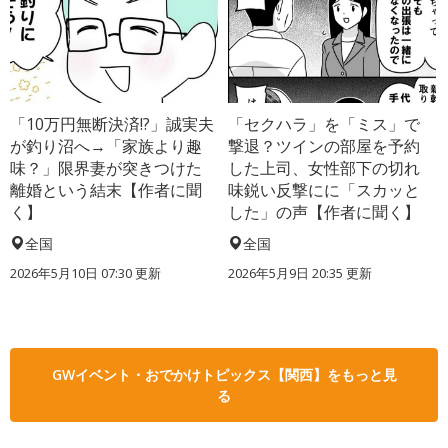
「10万円無断決済!?」誠実夫
「セクハラ」を「ミス」で
が釣り沼へ→「家族より趣
撃退？ツインの部屋を予約
味？」限界妻が突きつけた
した上司、女性部下の切れ
離婚という結末【作者に聞
味鋭い反撃にに「スカッと
く】
した」の声【作者に聞く】
全国
全国
2026年5月10日 07:30 更新
2026年5月9日 20:35 更新
GWイベント・おでかけトピックス【関西】をもっと見
る