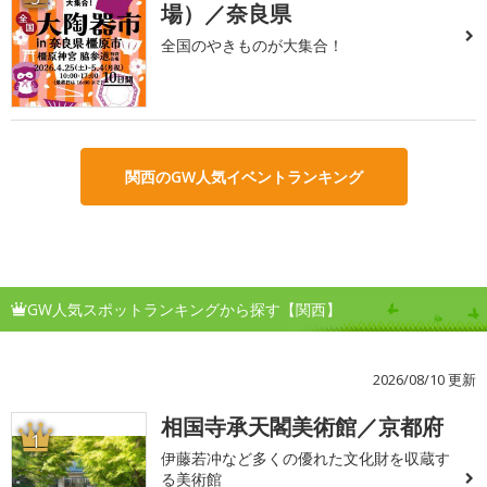
場）／奈良県
全国のやきものが大集合！
関西のGW人気イベントランキング
GW人気スポットランキングから探す【関西】
2026/08/10 更新
相国寺承天閣美術館／京都府
1
伊藤若冲など多くの優れた文化財を収蔵す
る美術館