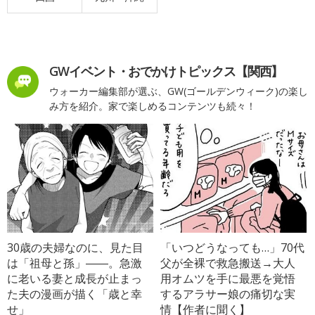
GWイベント・おでかけトピックス【関西】
ウォーカー編集部が選ぶ、GW(ゴールデンウィーク)の楽し
み方を紹介。家で楽しめるコンテンツも続々！
30歳の夫婦なのに、見た目
「いつどうなっても…」70代
は「祖母と孫」――。急激
父が全裸で救急搬送→大人
に老いる妻と成長が止まっ
用オムツを手に最悪を覚悟
た夫の漫画が描く「歳と幸
するアラサー娘の痛切な実
せ」
情【作者に聞く】