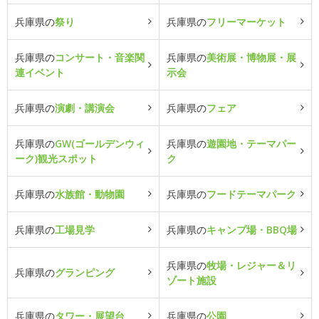
兵庫県の
祭り
兵庫県の
フリーマーケット
兵庫県の
コンサート・音楽関
兵庫県の
美術展・博物展・展
連イベント
示会
兵庫県の
演劇・講演会
兵庫県の
フェア
兵庫県の
GW(ゴールデンウィ
兵庫県の
遊園地・テーマパー
ーク)観光スポット
ク
兵庫県の
水族館・動物園
兵庫県の
フードテーマパーク
兵庫県の
工場見学
兵庫県の
キャンプ場・BBQ場
兵庫県の
牧場・レジャー＆リ
兵庫県の
グランピング
ゾート施設
兵庫県の
タワー・展望台
兵庫県の
公園