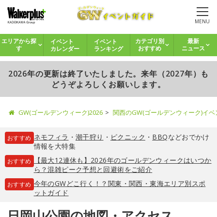
MENU
イベント
イベント
エリアから探
カテゴリ別
最新
カレンダー
ランキング
す
おすすめ
ニュース
2026年の更新は終了いたしました。来年（2027年）も
どうぞよろしくお願いします。
GW(ゴールデンウィーク)2026
関西のGW(ゴールデンウィーク)イ
ネモフィラ
・
潮干狩り
・
ピクニック
・
BBQ
などおでかけ
おすすめ
情報を大特集
【最大12連休も】2026年のゴールデンウィークはいつか
おすすめ
ら？混雑ピーク予想と回避術をご紹介
今年のGWどこ行く！？関東・関西・東海エリア別スポ
おすすめ
ットガイド
日岡山公園の地図・アクセス