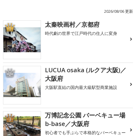
2026/08/06 更新
太秦映画村／京都府
1
時代劇の世界で江戸時代の住人に変身
LUCUA osaka (ルクア大阪)／
2
大阪府
大阪駅直結の国内最大級駅型商業施設
万博記念公園 バーベキュー場
3
b-base／大阪府
初心者でも手ぶらで本格的なバーベキュー