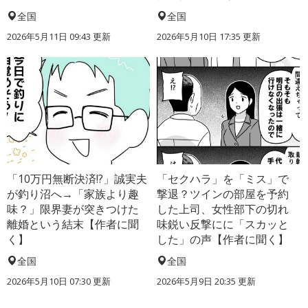
全国
全国
2026年5月11日 09:43 更新
2026年5月10日 17:35 更新
「10万円無断決済!?」誠実夫
「セクハラ」を「ミス」で
が釣り沼へ→「家族より趣
撃退？ツインの部屋を予約
味？」限界妻が突きつけた
した上司、女性部下の切れ
離婚という結末【作者に聞
味鋭い反撃にに「スカッと
く】
した」の声【作者に聞く】
全国
全国
2026年5月10日 07:30 更新
2026年5月9日 20:35 更新