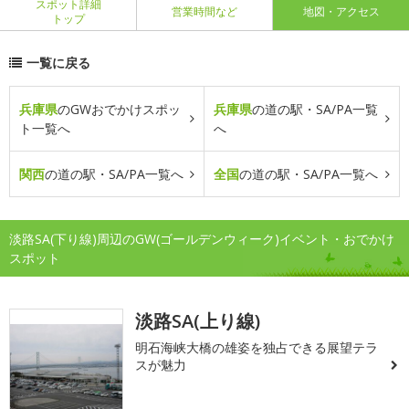
スポット詳細
営業時間など
地図・アクセス
トップ
一覧に戻る
兵庫県
のGWおでかけスポッ
兵庫県
の道の駅・SA/PA一覧
ト一覧へ
へ
関西
の道の駅・SA/PA一覧へ
全国
の道の駅・SA/PA一覧へ
淡路SA(下り線)周辺のGW(ゴールデンウィーク)イベント・おでかけ
スポット
淡路SA(上り線)
明石海峡大橋の雄姿を独占できる展望テラ
スが魅力