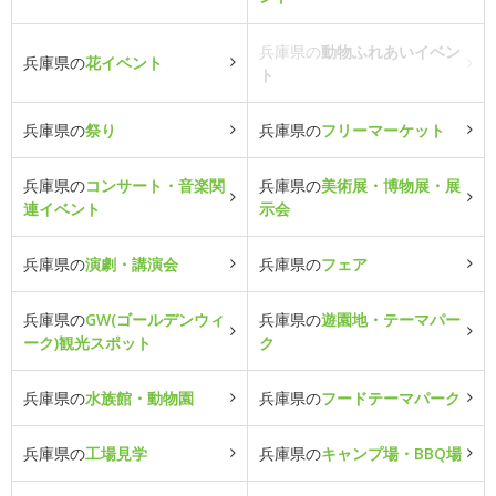
兵庫県の
動物ふれあいイベン
兵庫県の
花イベント
ト
兵庫県の
祭り
兵庫県の
フリーマーケット
兵庫県の
コンサート・音楽関
兵庫県の
美術展・博物展・展
連イベント
示会
兵庫県の
演劇・講演会
兵庫県の
フェア
兵庫県の
GW(ゴールデンウィ
兵庫県の
遊園地・テーマパー
ーク)観光スポット
ク
兵庫県の
水族館・動物園
兵庫県の
フードテーマパーク
兵庫県の
工場見学
兵庫県の
キャンプ場・BBQ場