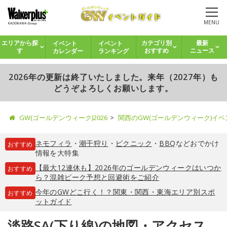
MENU
イベント
イベント
エリアから探
カテゴリ別
最新
カレンダー
ランキング
す
おすすめ
ニュース
2026年の更新は終了いたしました。来年（2027年）も
どうぞよろしくお願いします。
GW(ゴールデンウィーク)2026
関西のGW(ゴールデンウィーク)イ
ネモフィラ
・
潮干狩り
・
ピクニック
・
BBQ
などおでかけ
おすすめ
情報を大特集
【最大12連休も】2026年のゴールデンウィークはいつか
おすすめ
ら？混雑ピーク予想と回避術をご紹介
今年のGWどこ行く！？関東・関西・東海エリア別スポ
おすすめ
ットガイド
淡路SA(下り線)の地図・アクセス