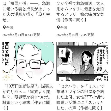
は「祖母と孫」――。急激
父が全裸で救急搬送→大人
に老いる妻と成長が止まっ
用オムツを手に最悪を覚悟
た夫の漫画が描く「歳と幸
するアラサー娘の痛切な実
せ」
情【作者に聞く】
全国
全国
2026年5月11日 09:43 更新
2026年5月10日 17:35 更新
「10万円無断決済!?」誠実夫
「セクハラ」を「ミス」で
が釣り沼へ→「家族より趣
撃退？ツインの部屋を予約
味？」限界妻が突きつけた
した上司、女性部下の切れ
離婚という結末【作者に聞
味鋭い反撃にに「スカッと
く】
した」の声【作者に聞く】