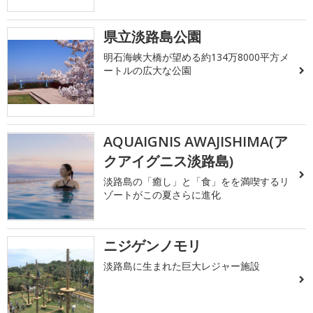
県立淡路島公園
明石海峡大橋が望める約134万8000平方メ
ートルの広大な公園
AQUAIGNIS AWAJISHIMA(ア
クアイグニス淡路島)
淡路島の「癒し」と「食」をを満喫するリ
ゾートがこの夏さらに進化
ニジゲンノモリ
淡路島に生まれた巨大レジャー施設