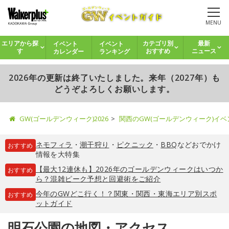
MENU
イベント
イベント
エリアから探
カテゴリ別
最新
カレンダー
ランキング
す
おすすめ
ニュース
2026年の更新は終了いたしました。来年（2027年）も
どうぞよろしくお願いします。
GW(ゴールデンウィーク)2026
関西のGW(ゴールデンウィーク)イ
ネモフィラ
・
潮干狩り
・
ピクニック
・
BBQ
などおでかけ
おすすめ
情報を大特集
【最大12連休も】2026年のゴールデンウィークはいつか
おすすめ
ら？混雑ピーク予想と回避術をご紹介
今年のGWどこ行く！？関東・関西・東海エリア別スポ
おすすめ
ットガイド
明石公園の地図・アクセス