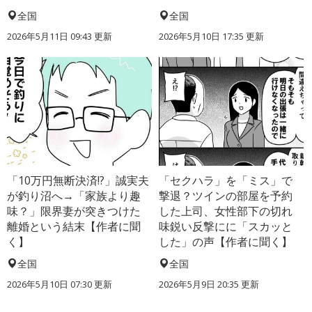
全国
全国
2026年5月11日 09:43 更新
2026年5月10日 17:35 更新
「10万円無断決済!?」誠実夫
「セクハラ」を「ミス」で
が釣り沼へ→「家族より趣
撃退？ツインの部屋を予約
味？」限界妻が突きつけた
した上司、女性部下の切れ
離婚という結末【作者に聞
味鋭い反撃にに「スカッと
く】
した」の声【作者に聞く】
全国
全国
2026年5月10日 07:30 更新
2026年5月9日 20:35 更新