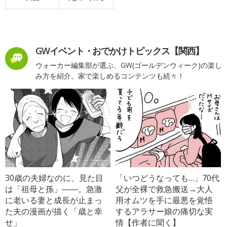
GWイベント・おでかけトピックス【関西】
ウォーカー編集部が選ぶ、GW(ゴールデンウィーク)の楽し
み方を紹介。家で楽しめるコンテンツも続々！
30歳の夫婦なのに、見た目
「いつどうなっても…」70代
は「祖母と孫」――。急激
父が全裸で救急搬送→大人
に老いる妻と成長が止まっ
用オムツを手に最悪を覚悟
た夫の漫画が描く「歳と幸
するアラサー娘の痛切な実
せ」
情【作者に聞く】