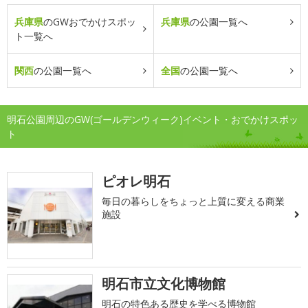
兵庫県
のGWおでかけスポッ
兵庫県
の公園一覧へ
ト一覧へ
関西
の公園一覧へ
全国
の公園一覧へ
明石公園周辺のGW(ゴールデンウィーク)イベント・おでかけスポッ
ト
ピオレ明石
毎日の暮らしをちょっと上質に変える商業
施設
明石市立文化博物館
明石の特色ある歴史を学べる博物館