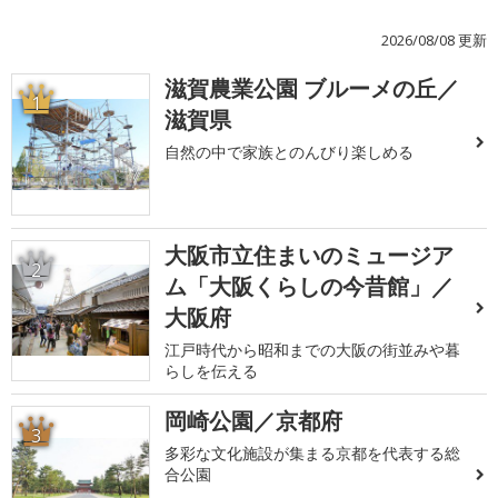
2026/08/08 更新
滋賀農業公園 ブルーメの丘／
1
滋賀県
自然の中で家族とのんびり楽しめる
大阪市立住まいのミュージア
2
ム「大阪くらしの今昔館」／
大阪府
江戸時代から昭和までの大阪の街並みや暮
らしを伝える
岡崎公園／京都府
3
多彩な文化施設が集まる京都を代表する総
合公園