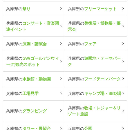
兵庫県の
祭り
兵庫県の
フリーマーケット
兵庫県の
コンサート・音楽関
兵庫県の
美術展・博物展・展
連イベント
示会
兵庫県の
演劇・講演会
兵庫県の
フェア
兵庫県の
GW(ゴールデンウィ
兵庫県の
遊園地・テーマパー
ーク)観光スポット
ク
兵庫県の
水族館・動物園
兵庫県の
フードテーマパーク
兵庫県の
工場見学
兵庫県の
キャンプ場・BBQ場
兵庫県の
牧場・レジャー＆リ
兵庫県の
グランピング
ゾート施設
兵庫県の
タワー・展望台
兵庫県の
公園