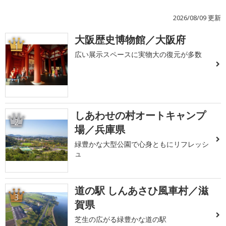
2026/08/09 更新
大阪歴史博物館／大阪府
1
広い展示スペースに実物大の復元が多数
しあわせの村オートキャンプ
2
場／兵庫県
緑豊かな大型公園で心身ともにリフレッシ
ュ
道の駅 しんあさひ風車村／滋
3
賀県
芝生の広がる緑豊かな道の駅