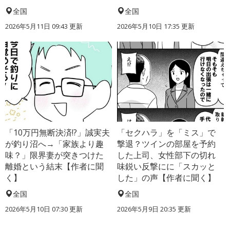
全国
全国
2026年5月11日 09:43 更新
2026年5月10日 17:35 更新
「10万円無断決済!?」誠実夫
「セクハラ」を「ミス」で
が釣り沼へ→「家族より趣
撃退？ツインの部屋を予約
味？」限界妻が突きつけた
した上司、女性部下の切れ
離婚という結末【作者に聞
味鋭い反撃にに「スカッと
く】
した」の声【作者に聞く】
全国
全国
2026年5月10日 07:30 更新
2026年5月9日 20:35 更新