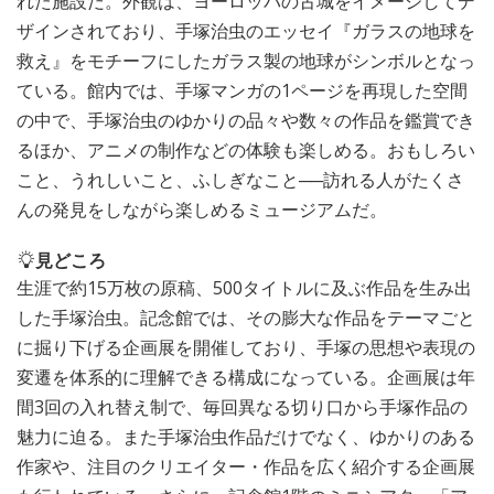
れた施設だ。外観は、ヨーロッパの古城をイメージしてデ
ザインされており、手塚治虫のエッセイ『ガラスの地球を
救え』をモチーフにしたガラス製の地球がシンボルとなっ
ている。館内では、手塚マンガの1ページを再現した空間
の中で、手塚治虫のゆかりの品々や数々の作品を鑑賞でき
るほか、アニメの制作などの体験も楽しめる。おもしろい
こと、うれしいこと、ふしぎなこと──訪れる人がたくさ
んの発見をしながら楽しめるミュージアムだ。
見どころ
生涯で約15万枚の原稿、500タイトルに及ぶ作品を生み出
した手塚治虫。記念館では、その膨大な作品をテーマごと
に掘り下げる企画展を開催しており、手塚の思想や表現の
変遷を体系的に理解できる構成になっている。企画展は年
間3回の入れ替え制で、毎回異なる切り口から手塚作品の
魅力に迫る。また手塚治虫作品だけでなく、ゆかりのある
作家や、注目のクリエイター・作品を広く紹介する企画展