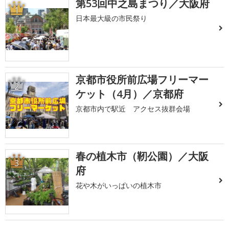
第53回中之島まつり／大阪府
1
日本最大級の市民祭り
京都市役所前広場フリーマー
2
ケット（4月）／京都府
京都市内で駅近 アクセス抜群会場
春の植木市（靭公園）／大阪
3
府
花や木がいっぱいの植木市