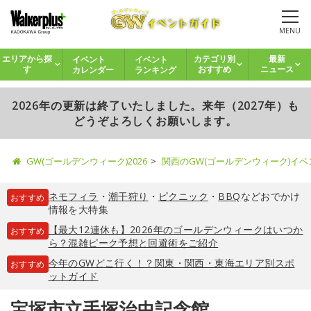
MENU
イベント
イベント
エリアから探
カテゴリ別
最新
カレンダー
ランキング
す
おすすめ
ニュース
2026年の更新は終了いたしました。来年（2027年）も
どうぞよろしくお願いします。
GW(ゴールデンウィーク)2026
関西のGW(ゴールデンウィーク)イ
ネモフィラ
・
潮干狩り
・
ピクニック
・
BBQ
などおでかけ
おすすめ
情報を大特集
【最大12連休も】2026年のゴールデンウィークはいつか
おすすめ
ら？混雑ピーク予想と回避術をご紹介
今年のGWどこ行く！？関東・関西・東海エリア別スポ
おすすめ
ットガイド
宝塚市立手塚治虫記念館