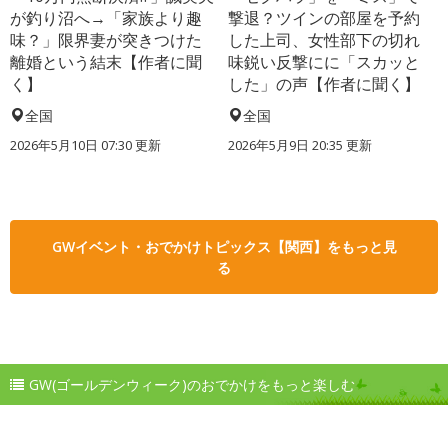
が釣り沼へ→「家族より趣
撃退？ツインの部屋を予約
味？」限界妻が突きつけた
した上司、女性部下の切れ
離婚という結末【作者に聞
味鋭い反撃にに「スカッと
く】
した」の声【作者に聞く】
全国
全国
2026年5月10日 07:30 更新
2026年5月9日 20:35 更新
GWイベント・おでかけトピックス【関西】をもっと見
る
GW(ゴールデンウィーク)のおでかけをもっと楽しむ