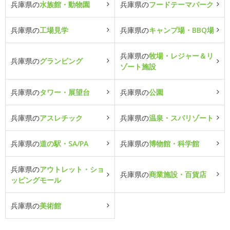
兵庫県の
水族館・動物園
兵庫県の
フードテーマパーク
兵庫県の
工場見学
兵庫県の
キャンプ場・BBQ場
兵庫県の
牧場・レジャー＆リ
兵庫県の
グランピング
ゾート施設
兵庫県の
タワー・展望台
兵庫県の
公園
兵庫県の
アスレチック
兵庫県の
温泉・スパリゾート
兵庫県の
道の駅・SA/PA
兵庫県の
博物館・科学館
兵庫県の
アウトレット・ショ
兵庫県の
商業施設・百貨店
ッピングモール
兵庫県の
美術館