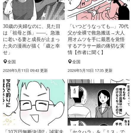
30歳の夫婦なのに、見た目
「いつどうなっても…」70代
は「祖母と孫」――。急激
父が全裸で救急搬送→大人
に老いる妻と成長が止まっ
用オムツを手に最悪を覚悟
た夫の漫画が描く「歳と幸
するアラサー娘の痛切な実
せ」
情【作者に聞く】
全国
全国
2026年5月11日 09:43 更新
2026年5月10日 17:35 更新
「10万円無断決済!?」誠実夫
「セクハラ」を「ミス」で