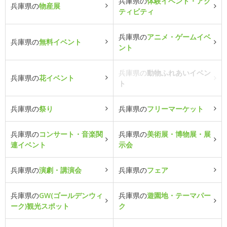
兵庫県の
体験イベント・アク
兵庫県の
物産展
ティビティ
兵庫県の
アニメ・ゲームイベ
兵庫県の
無料イベント
ント
兵庫県の
動物ふれあいイベン
兵庫県の
花イベント
ト
兵庫県の
祭り
兵庫県の
フリーマーケット
兵庫県の
コンサート・音楽関
兵庫県の
美術展・博物展・展
連イベント
示会
兵庫県の
演劇・講演会
兵庫県の
フェア
兵庫県の
GW(ゴールデンウィ
兵庫県の
遊園地・テーマパー
ーク)観光スポット
ク