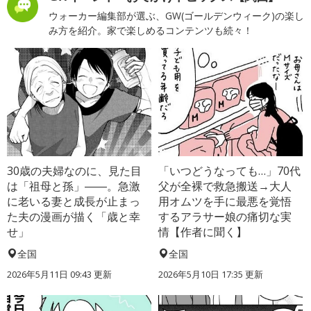
ウォーカー編集部が選ぶ、GW(ゴールデンウィーク)の楽し
み方を紹介。家で楽しめるコンテンツも続々！
30歳の夫婦なのに、見た目
「いつどうなっても…」70代
は「祖母と孫」――。急激
父が全裸で救急搬送→大人
に老いる妻と成長が止まっ
用オムツを手に最悪を覚悟
た夫の漫画が描く「歳と幸
するアラサー娘の痛切な実
せ」
情【作者に聞く】
全国
全国
2026年5月11日 09:43 更新
2026年5月10日 17:35 更新