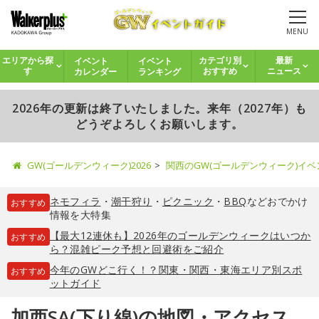
MENU
イベント
イベント
エリアから探
カテゴリ別
最新
カレンダー
ランキング
す
おすすめ
ニュース
2026年の更新は終了いたしました。来年（2027年）も
どうぞよろしくお願いします。
GW(ゴールデンウィーク)2026
関西のGW(ゴールデンウィーク)イ
ネモフィラ
・
潮干狩り
・
ピクニック
・
BBQ
などおでかけ
おすすめ
情報を大特集
【最大12連休も】2026年のゴールデンウィークはいつか
おすすめ
ら？混雑ピーク予想と回避術をご紹介
今年のGWどこ行く！？関東・関西・東海エリア別スポ
おすすめ
ットガイド
加西SA(下り線)の地図・アクセス