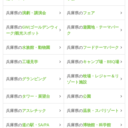
兵庫県の
演劇・講演会
兵庫県の
フェア
兵庫県の
GW(ゴールデンウィ
兵庫県の
遊園地・テーマパー
ーク)観光スポット
ク
兵庫県の
水族館・動物園
兵庫県の
フードテーマパーク
兵庫県の
工場見学
兵庫県の
キャンプ場・BBQ場
兵庫県の
牧場・レジャー＆リ
兵庫県の
グランピング
ゾート施設
兵庫県の
タワー・展望台
兵庫県の
公園
兵庫県の
アスレチック
兵庫県の
温泉・スパリゾート
兵庫県の
道の駅・SA/PA
兵庫県の
博物館・科学館