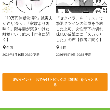
「10万円無断決済!?」誠実夫
「セクハラ」を「ミス」で
が釣り沼へ→「家族より趣
撃退？ツインの部屋を予約
味？」限界妻が突きつけた
した上司、女性部下の切れ
離婚という結末【作者に聞
味鋭い反撃にに「スカッと
く】
した」の声【作者に聞く】
全国
全国
2026年5月10日 07:30 更新
2026年5月9日 20:35 更新
GWイベント・おでかけトピックス【関西】をもっと見
る