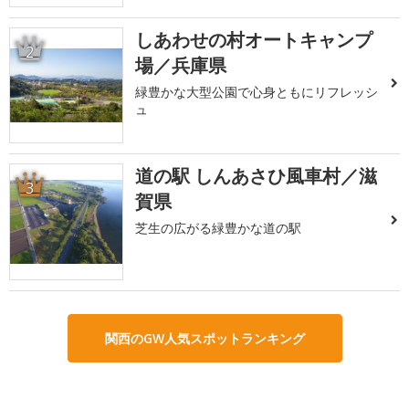
しあわせの村オートキャンプ
2
場／兵庫県
緑豊かな大型公園で心身ともにリフレッシ
ュ
道の駅 しんあさひ風車村／滋
3
賀県
芝生の広がる緑豊かな道の駅
関西のGW人気スポットランキング