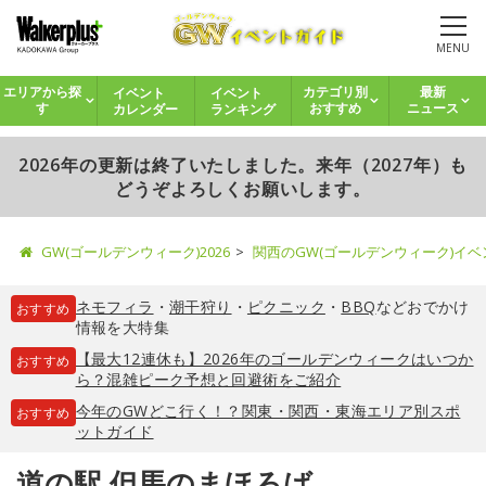
MENU
イベント
イベント
エリアから探
カテゴリ別
最新
カレンダー
ランキング
す
おすすめ
ニュース
2026年の更新は終了いたしました。来年（2027年）も
どうぞよろしくお願いします。
GW(ゴールデンウィーク)2026
関西のGW(ゴールデンウィーク)イ
ネモフィラ
・
潮干狩り
・
ピクニック
・
BBQ
などおでかけ
おすすめ
情報を大特集
【最大12連休も】2026年のゴールデンウィークはいつか
おすすめ
ら？混雑ピーク予想と回避術をご紹介
今年のGWどこ行く！？関東・関西・東海エリア別スポ
おすすめ
ットガイド
道の駅 但馬のまほろば