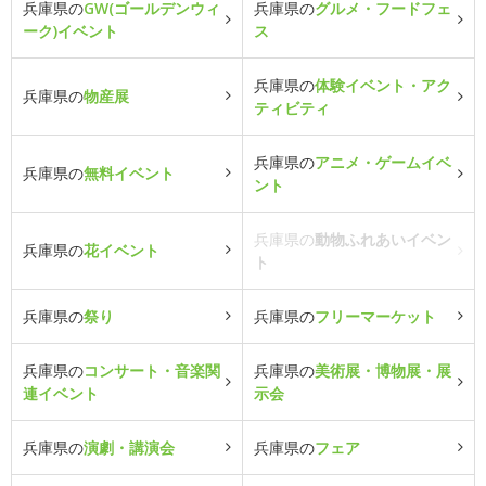
兵庫県の
GW(ゴールデンウィ
兵庫県の
グルメ・フードフェ
ーク)イベント
ス
兵庫県の
体験イベント・アク
兵庫県の
物産展
ティビティ
兵庫県の
アニメ・ゲームイベ
兵庫県の
無料イベント
ント
兵庫県の
動物ふれあいイベン
兵庫県の
花イベント
ト
兵庫県の
祭り
兵庫県の
フリーマーケット
兵庫県の
コンサート・音楽関
兵庫県の
美術展・博物展・展
連イベント
示会
兵庫県の
演劇・講演会
兵庫県の
フェア