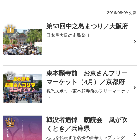
2026/08/09 更新
第53回中之島まつり／大阪府
1
日本最大級の市民祭り
東本願寺前 お東さんフリー
2
マーケット（4月）／京都府
観光スポット東本願寺前のフリーマーケッ
ト
戦没者追悼 朗読会 風が吹
3
くとき／兵庫県
地元を代表する名優の豪華カップリング