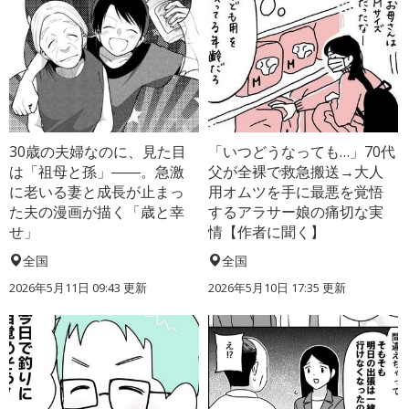
30歳の夫婦なのに、見た目
「いつどうなっても…」70代
は「祖母と孫」――。急激
父が全裸で救急搬送→大人
に老いる妻と成長が止まっ
用オムツを手に最悪を覚悟
た夫の漫画が描く「歳と幸
するアラサー娘の痛切な実
せ」
情【作者に聞く】
全国
全国
2026年5月11日 09:43 更新
2026年5月10日 17:35 更新