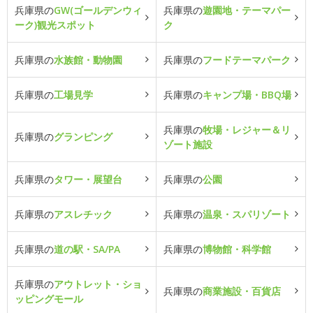
兵庫県の
GW(ゴールデンウィ
兵庫県の
遊園地・テーマパー
ーク)観光スポット
ク
兵庫県の
水族館・動物園
兵庫県の
フードテーマパーク
兵庫県の
工場見学
兵庫県の
キャンプ場・BBQ場
兵庫県の
牧場・レジャー＆リ
兵庫県の
グランピング
ゾート施設
兵庫県の
タワー・展望台
兵庫県の
公園
兵庫県の
アスレチック
兵庫県の
温泉・スパリゾート
兵庫県の
道の駅・SA/PA
兵庫県の
博物館・科学館
兵庫県の
アウトレット・ショ
兵庫県の
商業施設・百貨店
ッピングモール