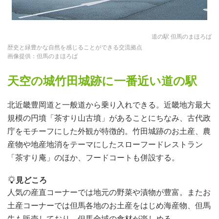
道の駅 但馬のまほろば
歴史と緑豊かな自然を感じることができる交流拠点
画像提供：但馬のまほろば
天空の城竹田城跡に一番近い道の駅
北近畿豊岡道と一般道から乗り入れできる。近畿地方最大
規模の円墳「茶すり山古墳」があることにちなみ、古代政
庁をモチーフにした外観が特徴的。竹田城跡のお土産、農
産物や地産地消をテーマにしたスローフードレストラン
「茶すり庵」のほか、フードコートも併設する。
見どころ
人気の産直コーナーでは地元の野菜や漬物が豊富。またお
土産コーナーでは但馬各地のお土産をはじめ海産物、但馬
牛も販売しており、但馬全域の食材が楽しめる。