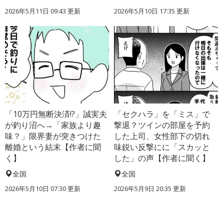
2026年5月11日 09:43 更新
2026年5月10日 17:35 更新
「10万円無断決済!?」誠実夫
「セクハラ」を「ミス」で
が釣り沼へ→「家族より趣
撃退？ツインの部屋を予約
味？」限界妻が突きつけた
した上司、女性部下の切れ
離婚という結末【作者に聞
味鋭い反撃にに「スカッと
く】
した」の声【作者に聞く】
全国
全国
2026年5月10日 07:30 更新
2026年5月9日 20:35 更新