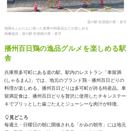
道の駅 杉原紙の里・多可
地鶏をふんだんに使った食事や特産品などが楽しめる
画像提供：道の駅 杉原紙の里・多可
播州百日鶏の逸品グルメを楽しめる駅
舎
兵庫県多可町にある道の駅。駅内のレストラン「車留満
(しゃるまん)」では、地元のブランド鶏・播州百日どりの
料理が楽しめる。播州百日どりは多可町が誇る特産品。車
留満定食は、播州百日どりを贅沢に使用したチキンステー
キでプリッとした歯ごたえとジューシーな肉汁が特徴。
見どころ
毎週土・日曜日の朝に開催される「かみの朝市」には地元