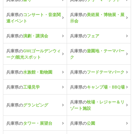
兵庫県の
コンサート・音楽関
兵庫県の
美術展・博物展・展
連イベント
示会
兵庫県の
演劇・講演会
兵庫県の
フェア
兵庫県の
GW(ゴールデンウィ
兵庫県の
遊園地・テーマパー
ーク)観光スポット
ク
兵庫県の
水族館・動物園
兵庫県の
フードテーマパーク
兵庫県の
工場見学
兵庫県の
キャンプ場・BBQ場
兵庫県の
牧場・レジャー＆リ
兵庫県の
グランピング
ゾート施設
兵庫県の
タワー・展望台
兵庫県の
公園