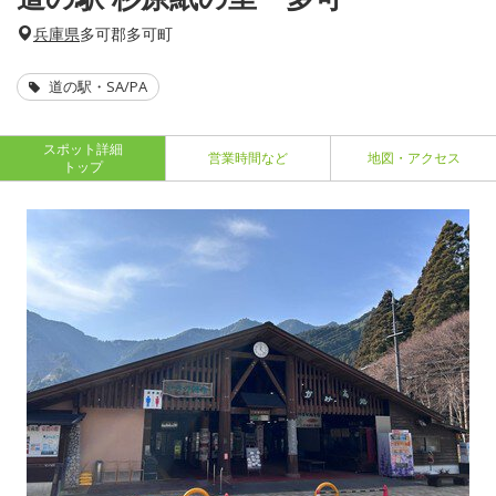
兵庫県
多可郡多可町
道の駅・SA/PA
スポット詳細
営業時間など
地図・アクセス
トップ