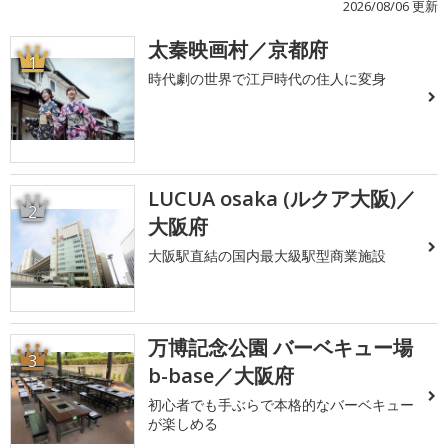
2026/08/06 更新
太秦映画村／京都府
1
時代劇の世界で江戸時代の住人に変身
LUCUA osaka (ルクア大阪)／
2
大阪府
大阪駅直結の国内最大級駅型商業施設
万博記念公園 バーベキュー場
3
b-base／大阪府
初心者でも手ぶらで本格的なバーベキュー
が楽しめる