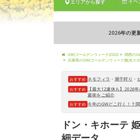
イベ
エリアから探す
2026年の
GW(ゴールデンウィーク)2026
関西のG
兵庫県のGW(ゴールデンウィーク)観光ス
ネモフィラ
・
潮干狩り
・
おすすめ
【最大12連休も】202
おすすめ
避術をご紹介
今年のGWどこ行く！？
おすすめ
ドン・キホーテ 姫
細データ