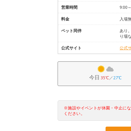
営業時間
9:0
料金
入場
ペット同伴
あり
り場
公式サイト
公式
今日
35℃
／
27℃
※施設やイベントが休園・中止に
ください。