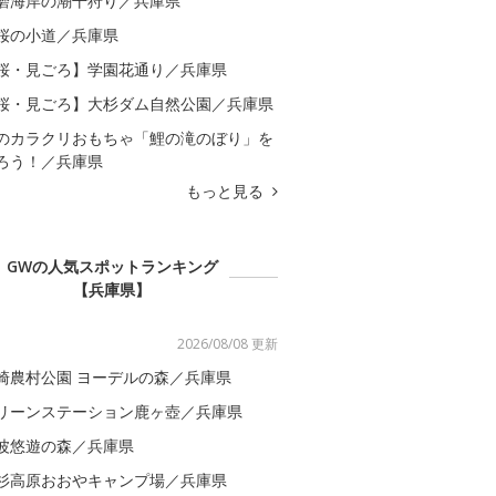
磨海岸の潮干狩り／兵庫県
桜の小道／兵庫県
桜・見ごろ】学園花通り／兵庫県
桜・見ごろ】大杉ダム自然公園／兵庫県
のカラクリおもちゃ「鯉の滝のぼり」を
ろう！／兵庫県
もっと見る
GWの人気スポットランキング
【兵庫県】
2026/08/08 更新
崎農村公園 ヨーデルの森／兵庫県
リーンステーション鹿ヶ壺／兵庫県
波悠遊の森／兵庫県
杉高原おおやキャンプ場／兵庫県