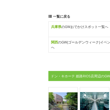
一覧に戻る
兵庫県
のGWおでかけスポット一覧へ
関西
のGW(ゴールデンウィーク)イベ
へ
ドン・キホーテ 姫路RIOS店周辺のG