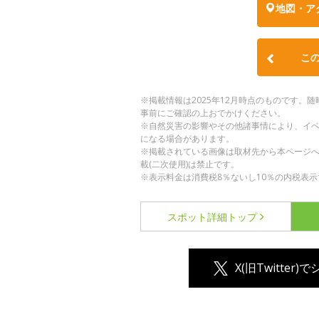
地図・ア
こ
※掲載情報は2025年12月時点のものです
事前にご確認の上おでかけください。
※自然災害の影響やその他諸事情により、イ
になる場合があります。
※掲載されている画像は取材先から本ページ
載(二次使用)は禁止です。
※表示料金は消費税8％ないし10％の内税表示
スポット詳細
トップ
X(旧Twitter)