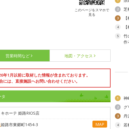
須
1
芝
2
このページをスマホで
見る
【
3
【
4
竹
5
作
営業時間など
地図・アクセス
026年1月以前に取材した情報が含まれております。
合には、直接施設へお問い合わせください。
ータ
神
1
グ
2
キホーテ 姫路RIOS店
丹
3
MAP
県
姫路市東郷町1454-3
若
4