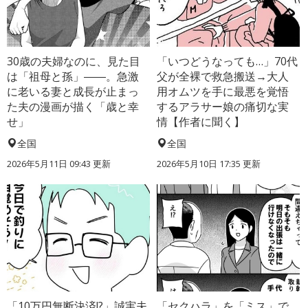
30歳の夫婦なのに、見た目
「いつどうなっても…」70代
は「祖母と孫」――。急激
父が全裸で救急搬送→大人
に老いる妻と成長が止まっ
用オムツを手に最悪を覚悟
た夫の漫画が描く「歳と幸
するアラサー娘の痛切な実
せ」
情【作者に聞く】
全国
全国
2026年5月11日 09:43 更新
2026年5月10日 17:35 更新
「10万円無断決済!?」誠実夫
「セクハラ」を「ミス」で