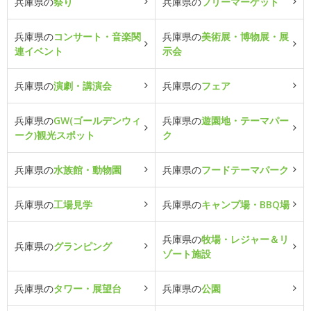
兵庫県の
祭り
兵庫県の
フリーマーケット
兵庫県の
コンサート・音楽関
兵庫県の
美術展・博物展・展
連イベント
示会
兵庫県の
演劇・講演会
兵庫県の
フェア
兵庫県の
GW(ゴールデンウィ
兵庫県の
遊園地・テーマパー
ーク)観光スポット
ク
兵庫県の
水族館・動物園
兵庫県の
フードテーマパーク
兵庫県の
工場見学
兵庫県の
キャンプ場・BBQ場
兵庫県の
牧場・レジャー＆リ
兵庫県の
グランピング
ゾート施設
兵庫県の
タワー・展望台
兵庫県の
公園