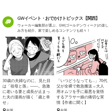
GWイベント・おでかけトピックス【関西】
ウォーカー編集部が選ぶ、GW(ゴールデンウィーク)の楽し
み方を紹介。家で楽しめるコンテンツも続々！
30歳の夫婦なのに、見た目
「いつどうなっても…」70代
は「祖母と孫」――。急激
父が全裸で救急搬送→大人
に老いる妻と成長が止まっ
用オムツを手に最悪を覚悟
た夫の漫画が描く「歳と幸
するアラサー娘の痛切な実
せ」
情【作者に聞く】
全国
全国