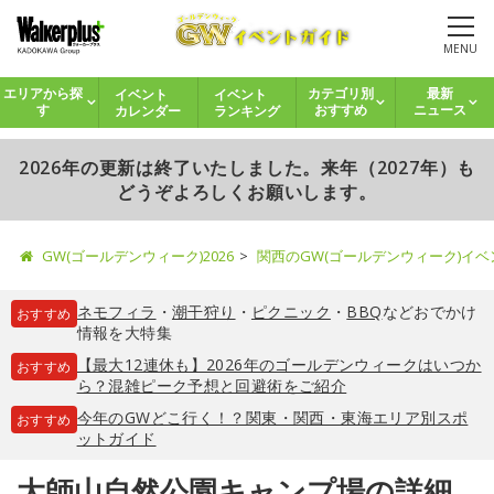
MENU
イベント
イベント
エリアから探
カテゴリ別
最新
カレンダー
ランキング
す
おすすめ
ニュース
2026年の更新は終了いたしました。来年（2027年）も
どうぞよろしくお願いします。
GW(ゴールデンウィーク)2026
関西のGW(ゴールデンウィーク)イ
ネモフィラ
・
潮干狩り
・
ピクニック
・
BBQ
などおでかけ
おすすめ
情報を大特集
【最大12連休も】2026年のゴールデンウィークはいつか
おすすめ
ら？混雑ピーク予想と回避術をご紹介
今年のGWどこ行く！？関東・関西・東海エリア別スポ
おすすめ
ットガイド
大師山自然公園キャンプ場の詳細