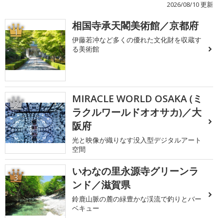
2026/08/10 更新
相国寺承天閣美術館／京都府
1
伊藤若冲など多くの優れた文化財を収蔵す
る美術館
MIRACLE WORLD OSAKA (ミ
2
ラクルワールドオオサカ)／大
阪府
光と映像が織りなす没入型デジタルアート
空間
いわなの里永源寺グリーンラ
3
ンド／滋賀県
鈴鹿山脈の麓の緑豊かな渓流で釣りとバー
ベキュー