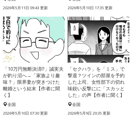
2026年5月11日 09:43 更新
2026年5月10日 17:35 更新
「10万円無断決済!?」誠実夫
「セクハラ」を「ミス」で
が釣り沼へ→「家族より趣
撃退？ツインの部屋を予約
味？」限界妻が突きつけた
した上司、女性部下の切れ
離婚という結末【作者に聞
味鋭い反撃にに「スカッと
く】
した」の声【作者に聞く】
全国
全国
2026年5月10日 07:30 更新
2026年5月9日 20:35 更新