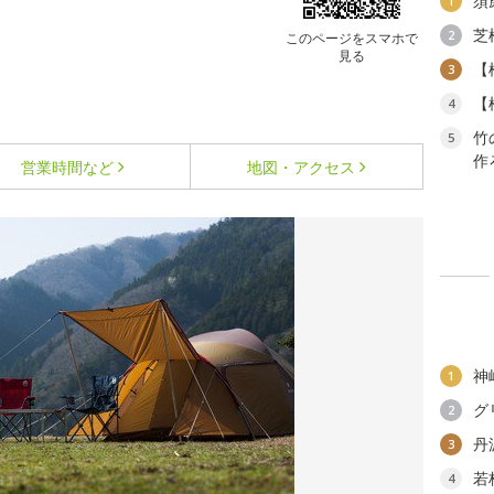
須
1
芝
2
このページをスマホで
見る
【
3
【
4
竹
5
作
営業時間など
地図・アクセス
神
1
グ
2
丹
3
若
4