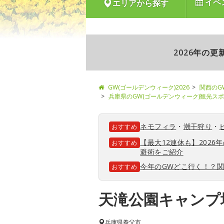
イベ
エリアから探す
2026年の
GW(ゴールデンウィーク)2026
関西のG
兵庫県のGW(ゴールデンウィーク)観光ス
ネモフィラ
・
潮干狩り
・
おすすめ
【最大12連休も】202
おすすめ
避術をご紹介
今年のGWどこ行く！？
おすすめ
天滝公園キャンプ
兵庫県
養父市