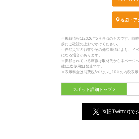
地図・ア
※掲載情報は2026年5月時点のものです。
前にご確認の上おでかけください。
※自然災害の影響やその他諸事情により、イ
になる場合があります。
※掲載されている画像は取材先から本ページ
載(二次使用)は禁止です。
※表示料金は消費税8％ないし10％の内税表示
スポット詳細
トップ
X(旧Twitter)