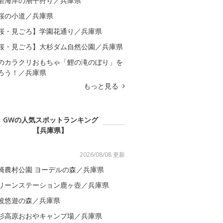
磨海岸の潮干狩り／兵庫県
桜の小道／兵庫県
桜・見ごろ】学園花通り／兵庫県
桜・見ごろ】大杉ダム自然公園／兵庫県
のカラクリおもちゃ「鯉の滝のぼり」を
ろう！／兵庫県
もっと見る
GWの人気スポットランキング
【兵庫県】
2026/08/08 更新
崎農村公園 ヨーデルの森／兵庫県
リーンステーション鹿ヶ壺／兵庫県
波悠遊の森／兵庫県
杉高原おおやキャンプ場／兵庫県