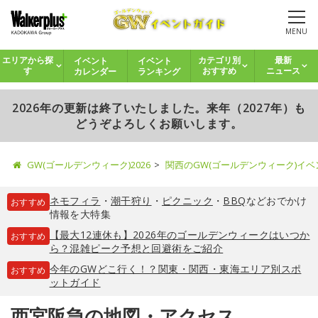
MENU
イベント
イベント
エリアから探
カテゴリ別
最新
カレンダー
ランキング
す
おすすめ
ニュース
2026年の更新は終了いたしました。来年（2027年）も
どうぞよろしくお願いします。
GW(ゴールデンウィーク)2026
関西のGW(ゴールデンウィーク)イ
ネモフィラ
・
潮干狩り
・
ピクニック
・
BBQ
などおでかけ
おすすめ
情報を大特集
【最大12連休も】2026年のゴールデンウィークはいつか
おすすめ
ら？混雑ピーク予想と回避術をご紹介
今年のGWどこ行く！？関東・関西・東海エリア別スポ
おすすめ
ットガイド
西宮阪急の地図・アクセス