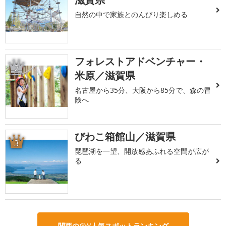
自然の中で家族とのんびり楽しめる
フォレストアドベンチャー・
2
米原／滋賀県
名古屋から35分、大阪から85分で、森の冒
険へ
びわこ箱館山／滋賀県
3
琵琶湖を一望、開放感あふれる空間が広が
る
関西のGW人気スポットランキング