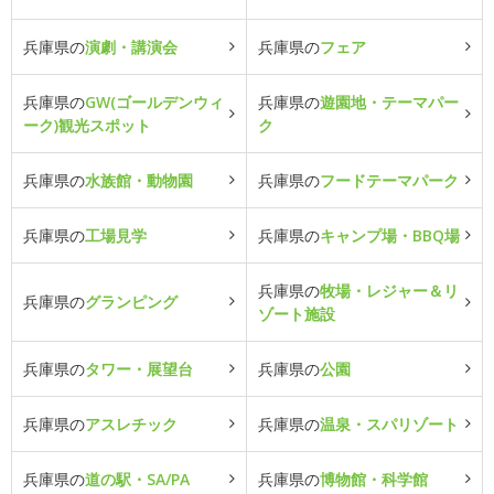
兵庫県の
演劇・講演会
兵庫県の
フェア
兵庫県の
GW(ゴールデンウィ
兵庫県の
遊園地・テーマパー
ーク)観光スポット
ク
兵庫県の
水族館・動物園
兵庫県の
フードテーマパーク
兵庫県の
工場見学
兵庫県の
キャンプ場・BBQ場
兵庫県の
牧場・レジャー＆リ
兵庫県の
グランピング
ゾート施設
兵庫県の
タワー・展望台
兵庫県の
公園
兵庫県の
アスレチック
兵庫県の
温泉・スパリゾート
兵庫県の
道の駅・SA/PA
兵庫県の
博物館・科学館