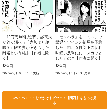
「10万円無断決済!?」誠実夫
「セクハラ」を「ミス」で
が釣り沼へ→「家族より趣
撃退？ツインの部屋を予約
味？」限界妻が突きつけた
した上司、女性部下の切れ
離婚という結末【作者に聞
味鋭い反撃にに「スカッと
く】
した」の声【作者に聞く】
全国
全国
2026年5月10日 07:30 更新
2026年5月9日 20:35 更新
GWイベント・おでかけトピックス【関西】をもっと見
る