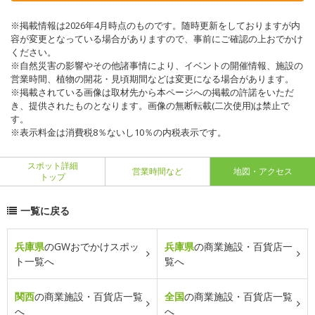
※掲載情報は2026年4月時点のものです。随時更新をしておりますが内
容が変更となっている場合がありますので、事前にご確認の上おでかけ
ください。
※自然災害の影響やその他諸事情により、イベントの開催情報、施設の
営業時間、植物の開花・見頃期間などは変更になる場合があります。
※掲載されている画像は取材先から本ページへの掲載の許諾をいただ
き、提供されたものとなります。画像の無断転載(二次使用)は禁止で
す。
※表示料金は消費税8％ないし10％の内税表示です。
スポット詳細
営業時間など
地図・アクセス
トップ
一覧に戻る
兵庫県
のGWおでかけスポッ
兵庫県
の商業施設・百貨店一
ト一覧へ
覧へ
関西
の商業施設・百貨店一覧
全国
の商業施設・百貨店一覧
へ
へ