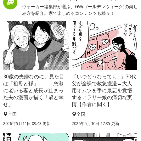
ウォーカー編集部が選ぶ、GW(ゴールデンウィーク)の楽し
み方を紹介。家で楽しめるコンテンツも続々！
30歳の夫婦なのに、見た目
「いつどうなっても…」70代
は「祖母と孫」――。急激
父が全裸で救急搬送→大人
に老いる妻と成長が止まっ
用オムツを手に最悪を覚悟
た夫の漫画が描く「歳と幸
するアラサー娘の痛切な実
せ」
情【作者に聞く】
全国
全国
2026年5月11日 09:43 更新
2026年5月10日 17:35 更新