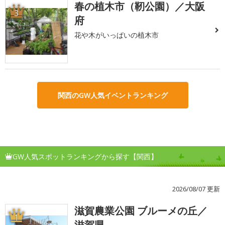
春の植木市（靭公園）／大阪
3
府
花や木がいっぱいの植木市
関西のGW人気イベントランキング
GW人気スポットランキングから探す【関西】
2026/08/07 更新
滋賀農業公園 ブルーメの丘／
1
滋賀県