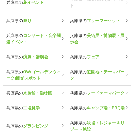
兵庫県の
花イベント
ト
兵庫県の
祭り
兵庫県の
フリーマーケット
兵庫県の
コンサート・音楽関
兵庫県の
美術展・博物展・展
連イベント
示会
兵庫県の
演劇・講演会
兵庫県の
フェア
兵庫県の
GW(ゴールデンウィ
兵庫県の
遊園地・テーマパー
ーク)観光スポット
ク
兵庫県の
水族館・動物園
兵庫県の
フードテーマパーク
兵庫県の
工場見学
兵庫県の
キャンプ場・BBQ場
兵庫県の
牧場・レジャー＆リ
兵庫県の
グランピング
ゾート施設