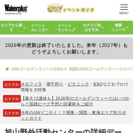
MENU
イベント
イベント
エリアから探
カテゴリ別
最新
カレンダー
ランキング
す
おすすめ
ニュース
2026年の更新は終了いたしました。来年（2027年）も
どうぞよろしくお願いします。
GW(ゴールデンウィーク)2026
関西のGW(ゴールデンウィーク)イ
ネモフィラ
・
潮干狩り
・
ピクニック
・
BBQ
などおでかけ
おすすめ
情報を大特集
【最大12連休も】2026年のゴールデンウィークはいつか
おすすめ
ら？混雑ピーク予想と回避術をご紹介
今年のGWどこ行く！？関東・関西・東海エリア別スポ
おすすめ
ットガイド
旭山野外活動センターの詳細デー