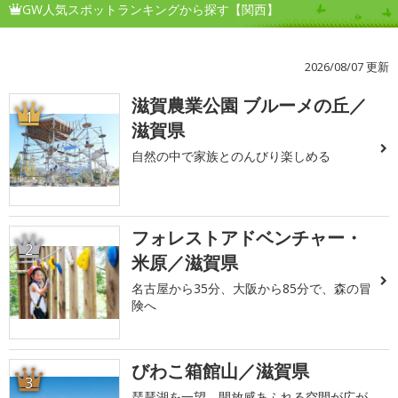
GW人気スポットランキングから探す【関西】
2026/08/07 更新
滋賀農業公園 ブルーメの丘／
1
滋賀県
自然の中で家族とのんびり楽しめる
フォレストアドベンチャー・
2
米原／滋賀県
名古屋から35分、大阪から85分で、森の冒
険へ
びわこ箱館山／滋賀県
3
琵琶湖を一望、開放感あふれる空間が広が