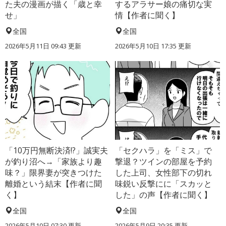
た夫の漫画が描く「歳と幸
するアラサー娘の痛切な実
せ」
情【作者に聞く】
全国
全国
2026年5月11日 09:43 更新
2026年5月10日 17:35 更新
「10万円無断決済!?」誠実夫
「セクハラ」を「ミス」で
が釣り沼へ→「家族より趣
撃退？ツインの部屋を予約
味？」限界妻が突きつけた
した上司、女性部下の切れ
離婚という結末【作者に聞
味鋭い反撃にに「スカッと
く】
した」の声【作者に聞く】
全国
全国
2026年5月10日 07:30 更新
2026年5月9日 20:35 更新