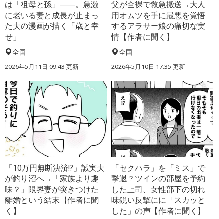
は「祖母と孫」――。急激
父が全裸で救急搬送→大人
に老いる妻と成長が止まっ
用オムツを手に最悪を覚悟
た夫の漫画が描く「歳と幸
するアラサー娘の痛切な実
せ」
情【作者に聞く】
全国
全国
2026年5月11日 09:43 更新
2026年5月10日 17:35 更新
「10万円無断決済!?」誠実夫
「セクハラ」を「ミス」で
が釣り沼へ→「家族より趣
撃退？ツインの部屋を予約
味？」限界妻が突きつけた
した上司、女性部下の切れ
離婚という結末【作者に聞
味鋭い反撃にに「スカッと
く】
した」の声【作者に聞く】