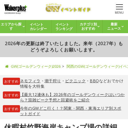
MENU
イベント
イベント
エリアから探
カテゴリ別
最新
カレンダー
ランキング
す
おすすめ
ニュース
2026年の更新は終了いたしました。来年（2027年）も
どうぞよろしくお願いします。
GW(ゴールデンウィーク)2026
関西のGW(ゴールデンウィーク)イ
ネモフィラ
・
潮干狩り
・
ピクニック
・
BBQ
などおでかけ
おすすめ
情報を大特集
【最大12連休も】2026年のゴールデンウィークはいつか
おすすめ
ら？混雑ピーク予想と回避術をご紹介
今年のGWどこ行く！？関東・関西・東海エリア別スポ
おすすめ
ットガイド
休暇村竹野海岸キャンプ場の詳細