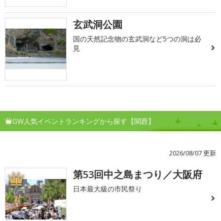
玄武洞公園
国の天然記念物の玄武洞など5つの洞は必
見
GW人気イベントランキングから探す【関西】
2026/08/07 更新
第53回中之島まつり／大阪府
1
日本最大級の市民祭り