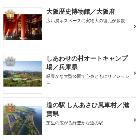
大阪歴史博物館／大阪府
1
広い展示スペースに実物大の復元が多数
しあわせの村オートキャンプ
2
場／兵庫県
緑豊かな大型公園で心身ともにリフレッシ
ュ
道の駅 しんあさひ風車村／滋
3
賀県
芝生の広がる緑豊かな道の駅