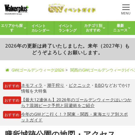
MENU
イベント
イベント
エリアから探
カテゴリ別
最新
カレンダー
ランキング
す
おすすめ
ニュース
2026年の更新は終了いたしました。来年（2027年）も
どうぞよろしくお願いします。
GW(ゴールデンウィーク)2026
関西のGW(ゴールデンウィーク)イ
ネモフィラ
・
潮干狩り
・
ピクニック
・
BBQ
などおでかけ
おすすめ
情報を大特集
【最大12連休も】2026年のゴールデンウィークはいつか
おすすめ
ら？混雑ピーク予想と回避術をご紹介
今年のGWどこ行く！？関東・関西・東海エリア別スポ
おすすめ
ットガイド
膳所城跡公園の地図・アクセス