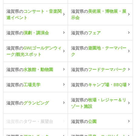
滋賀県の
コンサート・音楽関
滋賀県の
美術展・博物展・展
連イベント
示会
滋賀県の
演劇・講演会
滋賀県の
フェア
滋賀県の
GW(ゴールデンウィ
滋賀県の
遊園地・テーマパー
ーク)観光スポット
ク
滋賀県の
水族館・動物園
滋賀県の
フードテーマパーク
滋賀県の
工場見学
滋賀県の
キャンプ場・BBQ場
滋賀県の
牧場・レジャー＆リ
滋賀県の
グランピング
ゾート施設
滋賀県の
タワー・展望台
滋賀県の
公園