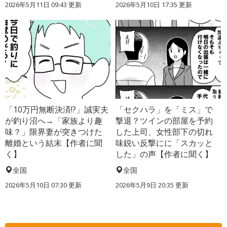
2026年5月11日 09:43 更新
2026年5月10日 17:35 更新
「10万円無断決済!?」誠実夫
「セクハラ」を「ミス」で
が釣り沼へ→「家族より趣
撃退？ツインの部屋を予約
味？」限界妻が突きつけた
した上司、女性部下の切れ
離婚という結末【作者に聞
味鋭い反撃にに「スカッと
く】
した」の声【作者に聞く】
全国
全国
2026年5月10日 07:30 更新
2026年5月9日 20:35 更新