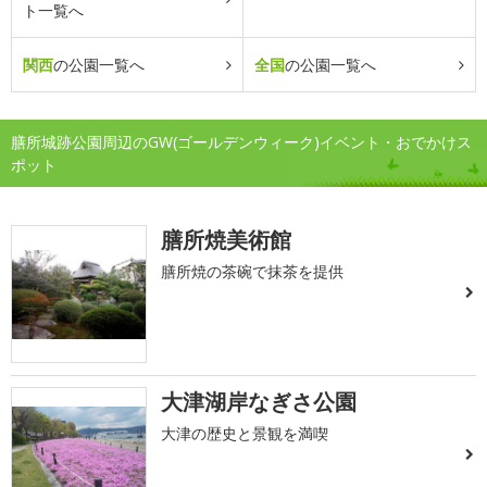
ト一覧へ
関西
の公園一覧へ
全国
の公園一覧へ
膳所城跡公園周辺のGW(ゴールデンウィーク)イベント・おでかけス
ポット
膳所焼美術館
膳所焼の茶碗で抹茶を提供
大津湖岸なぎさ公園
大津の歴史と景観を満喫