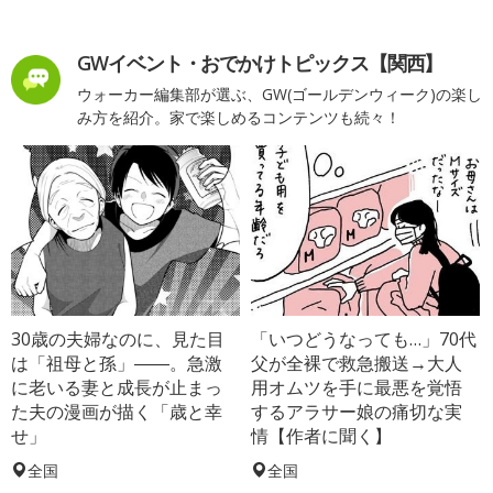
GWイベント・おでかけトピックス【関西】
ウォーカー編集部が選ぶ、GW(ゴールデンウィーク)の楽し
み方を紹介。家で楽しめるコンテンツも続々！
30歳の夫婦なのに、見た目
「いつどうなっても…」70代
は「祖母と孫」――。急激
父が全裸で救急搬送→大人
に老いる妻と成長が止まっ
用オムツを手に最悪を覚悟
た夫の漫画が描く「歳と幸
するアラサー娘の痛切な実
せ」
情【作者に聞く】
全国
全国